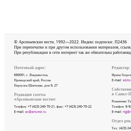
© Арсеньевские вести, 1992—2022. Индекс подписки: П2436
При перепечатке и при другом использовании материалов, ссылка
При републикации в сети интернет так же обязательна работающа
Почтовый адрес:
Редактор:
690091
, г.
Владивосток
,
Ирина Георги
Приморский край
,
Россия
.
E-mail:
edito
Переулок Шевченко
, дом 9, 27
Собственн
в Санкт-П
Редакция газеты
«
Арсеньевские вести
»:
Романенко Та
Телефон:
+7 (423) 240-70-21
, факс:
+7 (423) 240-70-22
Телефон: 8-9
E-mail:
av@arsvest.ru
E-mail:
rtg@
Отдел ре
Тел.: (423) 2