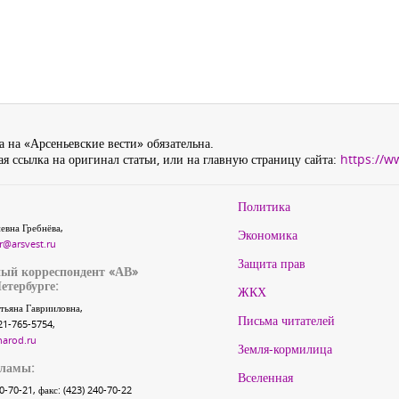
 на «Арсеньевские вести» обязательна.
я ссылка на оригинал статьи, или на главную страницу сайта:
https://w
Политика
евна Гребнёва,
Экономика
r@arsvest.ru
Защита прав
ый корреспондент «АВ»
етербурге:
ЖКХ
тьяна Гаврииловна,
Письма читателей
21-765-5754,
narod.ru
Земля-кормилица
кламы:
Вселенная
40-70-21, факс: (423) 240-70-22