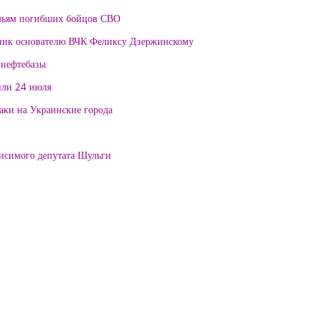
мьям погибших бойцов СВО
тник основателю ВЧК Феликсу Дзержинскому
 нефтебазы
или 24 июля
таки на Украинские города
висимого депутата Шульги