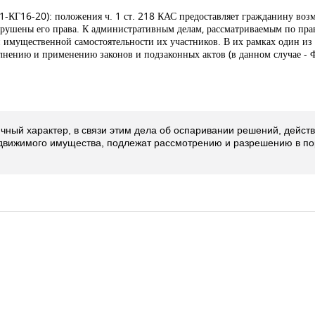
1-КГ16-20): положения ч. 1 ст. 218 КАС предоставляет гражданину возм
нарушены его права. К административным делам, рассматриваемым по пра
и имущественной самостоятельности их участников. В их рамках один из
нению и применению законов и подзаконных актов (в данном случае - 
чный характер, в связи этим дела об оспаривании решений, действ
движимого имущества, подлежат рассмотрению и разрешению в по