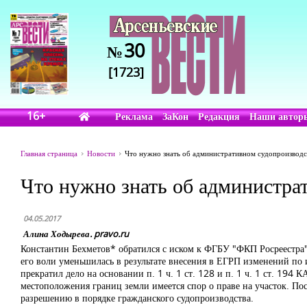
30
№
[1723]
16+
Реклама
ЗаКон
Редакция
Наши автор
Главная страница
Новости
Что нужно знать об административном судопроизводс
Что нужно знать об администра
04.05.2017
Алина Ходырева. pravo.ru
Константин Бехметов* обратился с иском к ФГБУ "ФКП Росреестра"
его воли уменьшилась в результате внесения в ЕГРП изменений по 
прекратил дело на основании п. 1 ч. 1 ст. 128 и п. 1 ч. 1 ст. 194
местоположения границ земли имеется спор о праве на участок. По
разрешению в порядке гражданского судопроизводства.