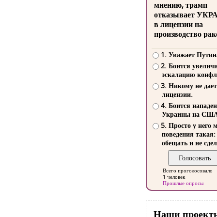
мнению, трамп
отказывает УКР
в лицензии на
производство рак
1. Уважает Путин
2. Боится увелич
эскалацию конфл
3. Никому не дает
лицензии.
4. Боится нападе
Украины на СШ
5. Просто у него 
поведения такая:
обещать и не сдел
Всего проголосовало
1 человек
Прошлые опросы
Наши проект