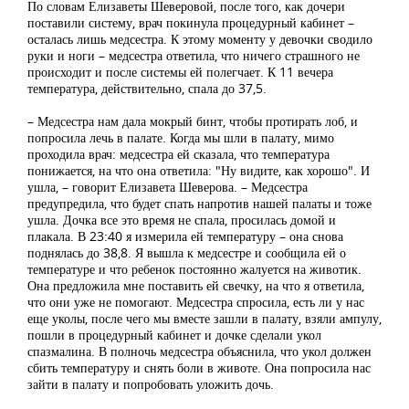
По словам Елизаветы Шеверовой, после того, как дочери
поставили систему, врач покинула процедурный кабинет –
осталась лишь медсестра. К этому моменту у девочки сводило
руки и ноги – медсестра ответила, что ничего страшного не
происходит и после системы ей полегчает. К 11 вечера
температура, действительно, спала до 37,5.
– Медсестра нам дала мокрый бинт, чтобы протирать лоб, и
попросила лечь в палате. Когда мы шли в палату, мимо
проходила врач: медсестра ей сказала, что температура
понижается, на что она ответила: "Ну видите, как хорошо". И
ушла, – говорит Елизавета Шеверова. – Медсестра
предупредила, что будет спать напротив нашей палаты и тоже
ушла. Дочка все это время не спала, просилась домой и
плакала. В 23:40 я измерила ей температуру – она снова
поднялась до 38,8. Я вышла к медсестре и сообщила ей о
температуре и что ребенок постоянно жалуется на животик.
Она предложила мне поставить ей свечку, на что я ответила,
что они уже не помогают. Медсестра спросила, есть ли у нас
еще уколы, после чего мы вместе зашли в палату, взяли ампулу,
пошли в процедурный кабинет и дочке сделали укол
спазмалина. В полночь медсестра объяснила, что укол должен
сбить температуру и снять боли в животе. Она попросила нас
зайти в палату и попробовать уложить дочь.