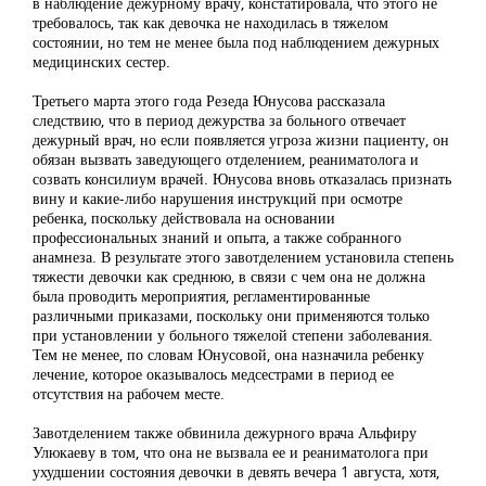
в наблюдение дежурному врачу, констатировала, что этого не
требовалось, так как девочка не находилась в тяжелом
состоянии, но тем не менее была под наблюдением дежурных
медицинских сестер.
Третьего марта этого года Резеда Юнусова рассказала
следствию, что в период дежурства за больного отвечает
дежурный врач, но если появляется угроза жизни пациенту, он
обязан вызвать заведующего отделением, реаниматолога и
созвать консилиум врачей. Юнусова вновь отказалась признать
вину и какие-либо нарушения инструкций при осмотре
ребенка, поскольку действовала на основании
профессиональных знаний и опыта, а также собранного
анамнеза. В результате этого завотделением установила степень
тяжести девочки как среднюю, в связи с чем она не должна
была проводить мероприятия, регламентированные
различными приказами, поскольку они применяются только
при установлении у больного тяжелой степени заболевания.
Тем не менее, по словам Юнусовой, она назначила ребенку
лечение, которое оказывалось медсестрами в период ее
отсутствия на рабочем месте.
Завотделением также обвинила дежурного врача Альфиру
Улюкаеву в том, что она не вызвала ее и реаниматолога при
ухудшении состояния девочки в девять вечера 1 августа, хотя,