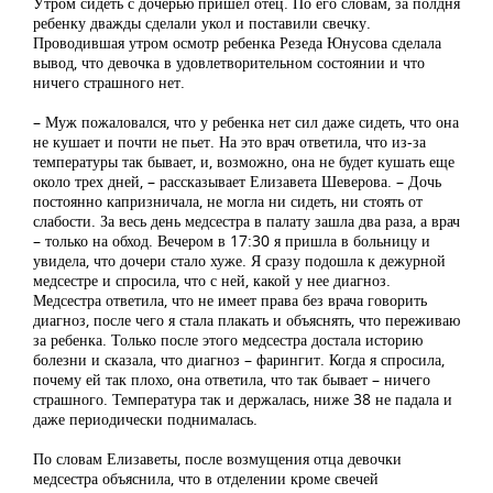
Утром сидеть с дочерью пришел отец. По его словам, за полдня
ребенку дважды сделали укол и поставили свечку.
Проводившая утром осмотр ребенка Резеда Юнусова сделала
вывод, что девочка в удовлетворительном состоянии и что
ничего страшного нет.
– Муж пожаловался, что у ребенка нет сил даже сидеть, что она
не кушает и почти не пьет. На это врач ответила, что из-за
температуры так бывает, и, возможно, она не будет кушать еще
около трех дней, – рассказывает Елизавета Шеверова. – Дочь
постоянно капризничала, не могла ни сидеть, ни стоять от
слабости. За весь день медсестра в палату зашла два раза, а врач
– только на обход. Вечером в 17:30 я пришла в больницу и
увидела, что дочери стало хуже. Я сразу подошла к дежурной
медсестре и спросила, что с ней, какой у нее диагноз.
Медсестра ответила, что не имеет права без врача говорить
диагноз, после чего я стала плакать и объяснять, что переживаю
за ребенка. Только после этого медсестра достала историю
болезни и сказала, что диагноз – фарингит. Когда я спросила,
почему ей так плохо, она ответила, что так бывает – ничего
страшного. Температура так и держалась, ниже 38 не падала и
даже периодически поднималась.
По словам Елизаветы, после возмущения отца девочки
медсестра объяснила, что в отделении кроме свечей