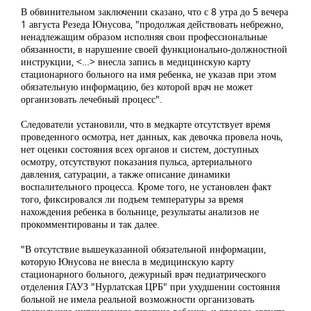
В обвинительном заключении сказано, что с 8 утра до 5 вечера
1 августа Резеда Юнусова, "продолжая действовать небрежно,
ненадлежащим образом исполняя свои профессиональные
обязанности, в нарушение своей функционально-должностной
инструкции, <…> внесла запись в медицинскую карту
стационарного больного на имя ребенка, не указав при этом
обязательную информацию, без которой врач не может
организовать лечебный процесс".
Следователи установили, что в медкарте отсутствует время
проведенного осмотра, нет данных, как девочка провела ночь,
нет оценки состояния всех органов и систем, доступных
осмотру, отсутствуют показания пульса, артериального
давления, сатурации, а также описание динамики
воспалительного процесса. Кроме того, не установлен факт
того, фиксировался ли подъем температуры за время
нахождения ребенка в больнице, результаты анализов не
прокомментированы и так далее.
"В отсутствие вышеуказанной обязательной информации,
которую Юнусова не внесла в медицинскую карту
стационарного больного, дежурный врач педиатрического
отделения ГАУЗ "Нурлатская ЦРБ" при ухудшении состояния
больной не имела реальной возможности организовать