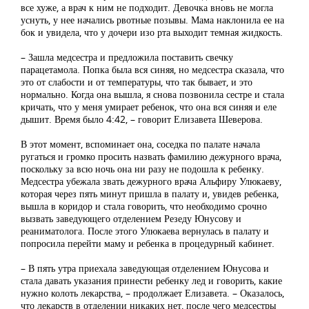
все хуже, а врач к ним не подходит. Девочка вновь не могла
уснуть, у нее начались рвотные позывы. Мама наклонила ее на
бок и увидела, что у дочери изо рта выходит темная жидкость.
– Зашла медсестра и предложила поставить свечку
парацетамола. Попка была вся синяя, но медсестра сказала, что
это от слабости и от температуры, что так бывает, и это
нормально. Когда она вышла, я снова позвонила сестре и стала
кричать, что у меня умирает ребенок, что она вся синяя и еле
дышит. Время было 4:42, – говорит Елизавета Шеверова.
В этот момент, вспоминает она, соседка по палате начала
ругаться и громко просить назвать фамилию дежурного врача,
поскольку за всю ночь она ни разу не подошла к ребенку.
Медсестра убежала звать дежурного врача Альфиру Улюкаеву,
которая через пять минут пришла в палату и, увидев ребенка,
вышла в коридор и стала говорить, что необходимо срочно
вызвать заведующего отделением Резеду Юнусову и
реаниматолога. После этого Улюкаева вернулась в палату и
попросила перейти маму и ребенка в процедурный кабинет.
– В пять утра приехала заведующая отделением Юнусова и
стала давать указания принести ребенку лед и говорить, какие
нужно колоть лекарства, – продолжает Елизавета. – Оказалось,
что лекарств в отделении никаких нет, после чего медсестры