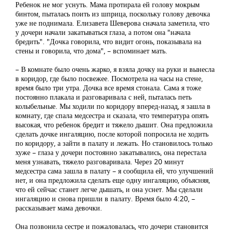
Ребенок не мог уснуть. Мама протирала ей голову мокрым
бинтом, пыталась поить из шприца, поскольку голову девочка
уже не поднимала. Елизавета Шеверова сначала заметила, что
у дочери начали закатываться глаза, а потом она "начала
бредить". "Дочка говорила, что видит огонь, показывала на
стены и говорила, что дома", – вспоминает мать.
– В комнате было очень жарко, я взяла дочку на руки и вынесла
в коридор, где было посвежее. Посмотрела на часы на стене,
время было три утра. Дочка все время стонала. Сама я тоже
постоянно плакала и разговаривала с ней, пыталась петь
колыбельные. Мы ходили по коридору вперед-назад, я зашла в
комнату, где спала медсестра и сказала, что температура опять
высокая, что ребенок бредит и тяжело дышит. Она предложила
сделать дочке ингаляцию, после которой попросила не ходить
по коридору, а зайти в палату и лежать. Но становилось только
хуже – глаза у дочери постоянно закатывались, она перестала
меня узнавать, тяжело разговаривала. Через 20 минут
медсестра сама зашла в палату – я сообщила ей, что улучшений
нет, и она предложила сделать еще одну ингаляцию, объясняя,
что ей сейчас станет легче дышать, и она уснет. Мы сделали
ингаляцию и снова пришли в палату. Время было 4:20, –
рассказывает мама девочки.
Она позвонила сестре и пожаловалась, что дочери становится