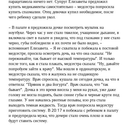
парацетамола ничего нет. Супруг Елизаветы предложил
купить медикаменты самостоятельно – медсестра попросила
купить спазмалин. Отец девочки купил необходимое, после
чего ребенку сделали укол.
– В палате я предложила дочке посмотреть мультик на
ноутбуке. Через час у нее стало тяжелое, учащенное дыхание, я
включила свет в палате и увидела, что под глазками у нее стало
черно, губы побледнели и их почти не было видно, –
вспоминает Елизавета. – Я ее схватила и побежала к постовой
медсестре, просила осмотреть дочь, на что она сказала: "Не
переживайте, так бывает от высокой температуры". И только
после того, как я стала плакать, медсестра сказала: "Ну, давайте
попробуем зайти к врачу". Мы вошли в ординаторскую, и
медсестра сказала, что я жалуюсь на не спадающую
температуру. Врач спросила, кушала ли сегодня дочка, на что я
ответила: "Пряник и два йогурта". Врач сказала, что "так
бывает". Дочка в это время висела у меня на руках, уже даже
голову не могла поднять, были синие губы и черные круги под
глазами. У нее начались рвотные позывы, изо рта стала
выходить темная жидкость. Тогда врач попросила медсестру
приготовить систему. В 20:17 я побежала с ребенком в палату
и предупредила мужа, что дочери стало очень плохо и нам
будут ставить систему.