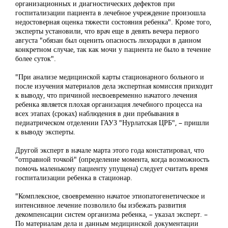
организационных и диагностических дефектов при
госпитализации пациента в лечебное учреждение произошла
недостоверная оценка тяжести состояния ребенка". Кроме того,
эксперты установили, что врач еще в девять вечера первого
августа "обязан был оценить опасность лихорадки в данном
конкретном случае, так как мочи у пациента не было в течение
более суток".
"При анализе медицинской карты стационарного больного и
после изучения материалов дела экспертная комиссия приходит
к выводу, что причиной несвоевременно начатого лечения
ребенка является плохая организация лечебного процесса на
всех этапах (сроках) наблюдения в дни пребывания в
педиатрическом отделении ГАУЗ "Нурлатская ЦРБ", – пришли
к выводу эксперты.
Другой эксперт в начале марта этого года констатировал, что
"отправной точкой" (определение момента, когда возможность
помочь маленькому пациенту упущена) следует считать время
госпитализации ребенка в стационар.
"Комплексное, своевременно начатое этиопатогенетическое и
интенсивное лечение позволило бы избежать развития
декомпенсации систем организма ребенка, – указал эксперт. –
По материалам дела и данным медицинской документации