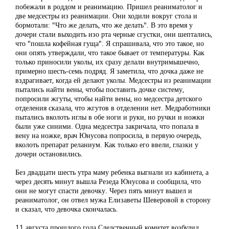
побежали в роддом и реанимацию. Пришел реаниматолог и
две медсестры из реанимации. Они ходили вокруг стола и
бормотали: "Что же делать, что же делать". В это время у
дочери стали выходить изо рта черные сгустки, они шептались,
что "пошла кофейная гуща". Я спрашивала, что это такое, но
они опять утверждали, что такое бывает от температуры. Как
только приносили уколы, их сразу делали внутримышечно,
примерно шесть-семь подряд. Я заметила, что дочка даже не
вздрагивает, когда ей делают уколы. Медсестры из реанимации
пытались найти вены, чтобы поставить дочке систему,
попросили жгуты, чтобы найти вены, но медсестра детского
отделения сказала, что жгутов в отделении нет. Медработники
пытались вколоть иглы в обе ноги и руки, но ручки и ножки
были уже синими. Одна медсестра закричала, что попала в
вену на ножке, врач Юнусова попросила, в первую очередь,
вколоть препарат реланиум. Как только его ввели, глазки у
дочери остановились.
Без двадцати шесть утра маму ребенка выгнали из кабинета, а
через десять минут вышла Резеда Юнусова и сообщила, что
они не могут спасти девочку. Через пять минут вышел и
реаниматолог, он отвел мужа Елизаветы Шеверовой в сторону
и сказал, что девочка скончалась.
11 августа прошлого года Следственный комитет возбудил