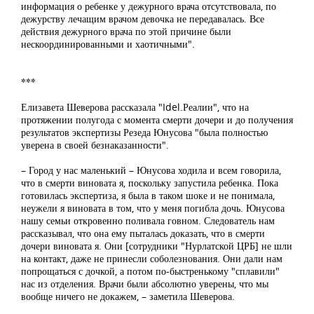
информация о ребенке у дежурного врача отсутствовала, по
дежурству лечащим врачом девочка не передавалась. Все
действия дежурного врача по этой причине были
нескоординированными и хаотичными".
***
Елизавета Шеверова рассказала "Idel.Реалии", что на
протяжении полугода с момента смерти дочери и до получения
результатов экспертизы Резеда Юнусова "была полностью
уверена в своей безнаказанности".
– Город у нас маленький – Юнусова ходила и всем говорила,
что в смерти виновата я, поскольку запустила ребенка. Пока
готовилась экспертиза, я была в таком шоке и не понимала,
неужели я виновата в том, что у меня погибла дочь. Юнусова
нашу семьи откровенно поливала говном. Следователь нам
рассказывал, что она ему пыталась доказать, что в смерти
дочери виновата я. Они [сотрудники "Нурлатской ЦРБ] не шли
на контакт, даже не принесли соболезнования. Они дали нам
попрощаться с дочкой, а потом по-быстренькому "сплавили"
нас из отделения. Врачи были абсолютно уверены, что мы
вообще ничего не докажем, – заметила Шеверова.