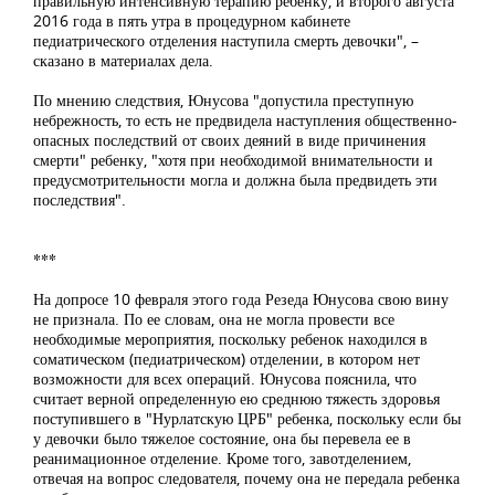
правильную интенсивную терапию ребенку, и второго августа
2016 года в пять утра в процедурном кабинете
педиатрического отделения наступила смерть девочки", –
сказано в материалах дела.
По мнению следствия, Юнусова "допустила преступную
небрежность, то есть не предвидела наступления общественно-
опасных последствий от своих деяний в виде причинения
смерти" ребенку, "хотя при необходимой внимательности и
предусмотрительности могла и должна была предвидеть эти
последствия".
***
На допросе 10 февраля этого года Резеда Юнусова свою вину
не признала. По ее словам, она не могла провести все
необходимые мероприятия, поскольку ребенок находился в
соматическом (педиатрическом) отделении, в котором нет
возможности для всех операций. Юнусова пояснила, что
считает верной определенную ею среднюю тяжесть здоровья
поступившего в "Нурлатскую ЦРБ" ребенка, поскольку если бы
у девочки было тяжелое состояние, она бы перевела ее в
реанимационное отделение. Кроме того, завотделением,
отвечая на вопрос следователя, почему она не передала ребенка