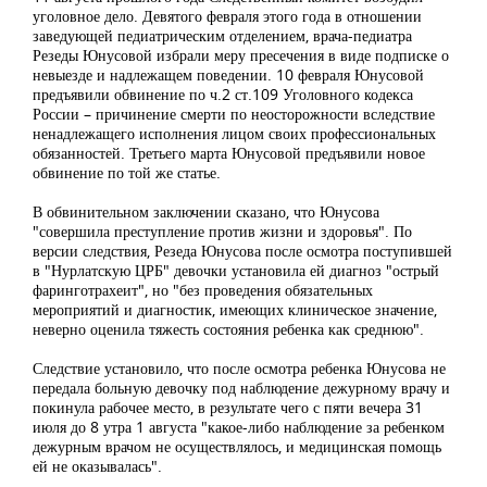
уголовное дело. Девятого февраля этого года в отношении
заведующей педиатрическим отделением, врача-педиатра
Резеды Юнусовой избрали меру пресечения в виде подписке о
невыезде и надлежащем поведении. 10 февраля Юнусовой
предъявили обвинение по ч.2 ст.109 Уголовного кодекса
России – причинение смерти по неосторожности вследствие
ненадлежащего исполнения лицом своих профессиональных
обязанностей. Третьего марта Юнусовой предъявили новое
обвинение по той же статье.
В обвинительном заключении сказано, что Юнусова
"совершила преступление против жизни и здоровья". По
версии следствия, Резеда Юнусова после осмотра поступившей
в "Нурлатскую ЦРБ" девочки установила ей диагноз "острый
фаринготрахеит", но "без проведения обязательных
мероприятий и диагностик, имеющих клиническое значение,
неверно оценила тяжесть состояния ребенка как среднюю".
Следствие установило, что после осмотра ребенка Юнусова не
передала больную девочку под наблюдение дежурному врачу и
покинула рабочее место, в результате чего с пяти вечера 31
июля до 8 утра 1 августа "какое-либо наблюдение за ребенком
дежурным врачом не осуществлялось, и медицинская помощь
ей не оказывалась".