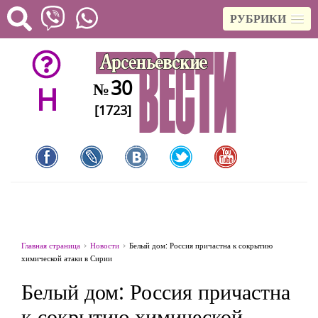
РУБРИКИ
30
№
H
[1723]
Главная страница
Новости
Белый дом: Россия причастна к сокрытию
химической атаки в Сирии
Белый дом: Россия причастна
к сокрытию химической