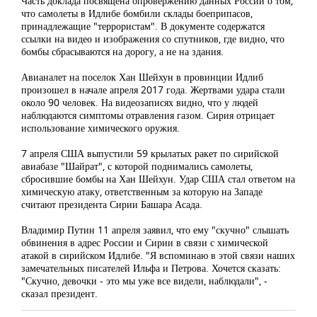
Часть доклада посвящена опровержению данных России о том,
что самолеты в Идлибе бомбили склады боеприпасов,
принадлежащие "террористам". В документе содержатся
ссылки на видео и изображения со спутников, где видно, что
бомбы сбрасываются на дорогу, а не на здания.
Авианалет на поселок Хан Шейхун в провинции Идлиб
произошел в начале апреля 2017 года. Жертвами удара стали
около 90 человек. На видеозаписях видно, что у людей
наблюдаются симптомы отравления газом. Сирия отрицает
использование химического оружия.
7 апреля США выпустили 59 крылатых ракет
по сирийской
авиабазе "Шайрат", с которой поднимались самолеты,
сбросившие бомбы на Хан Шейхун. Удар США стал ответом на
химическую атаку, ответственным за которую на Западе
считают президента Сирии Башара Асада.
Владимир Путин 11 апреля заявил, что ему "скучно" слышать
обвинения в адрес России и Сирии в связи с химической
атакой в сирийском Идлибе. "Я вспоминаю в этой связи наших
замечательных писателей Ильфа и Петрова. Хочется сказать:
"Скучно, девочки - это мы уже все видели, наблюдали", -
сказал президент.