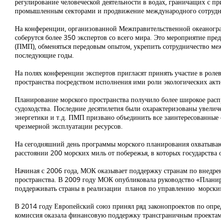
регулирование человеческой деятельности в водах, граничащих с 
промышленным секторами и продвижение международного сотрудни
На конференции, организованной Межправительственной океаногра
соберутся более 350 экспертов со всего мира. Это мероприятие п
(ПМП), обменяться передовым опытом, укрепить сотрудничество м
последующие годы.
На полях конференции экспертов пригласят принять участие в роле
пространства посредством исполнения ими роли экологических ак
Планирование морского пространства получило более широкое расп
судоходства. Последние десятилетия были охарактеризованы увели
энергетики и т.д. ПМП призвано объединить все заинтересованные
чрезмерной эксплуатации ресурсов.
На сегодняшний день программы морского планирования охватываю
расстоянии 200 морских миль от побережья, в которых государства 
Начиная с 2006 года, МОК оказывает поддержку странам по внедр
пространства. В 2009 году МОК опубликовала руководство «Планир
поддерживать страны в реализации планов по управлению морскими
В 2014 году Европейский союз принял ряд законопроектов по опре
комиссия оказала финансовую поддержку трансграничным проектам