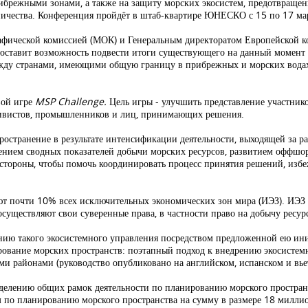
прибрежными зонами, а также на защиту морских экосистем, предотвращ
чества. Конференция пройдёт в штаб-квартире ЮНЕСКО с 15 по 17 мар
фической комиссией (МОК) и Генеральным директоратом Европейской к
редоставит возможность подвести итоги существующего на данный момент
ежду странами, имеющими общую границу в прибрежных и морских водах,
вой игре
MSP Challenge.
Цель игры - улучшить представление участник
тивистов, промышленников и лиц, принимающих решения.
ространение в результате интенсификации деятельности, выходящей за р
чением сводных показателей добычи морских ресурсов, развитием оффшо
 стороны, чтобы помочь координировать процесс принятия решений, изб
т почти 10% всех исключительных экономических зон мира (ИЭЗ). ИЭЗ –
осуществляют свои суверенные права, в частности право на добычу ресур
ению такого экосистемного управления посредством предложенной ею и
ование морских пространств: поэтапный подход к внедрению экосистем
 районами (руководство опубликовано на английском, испанском и вье
делению общих рамок деятельности по планированию морского пространс
 по планированию морского пространства на сумму в размере 18 миллио