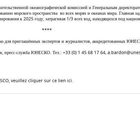
вительственной океанографической комиссией и Генеральным директора
ванию морского пространства во всех морях и океанах мира. Главная за
анирования к 2025 году, затрагивая 1/3 всех вод, находящихся под наци
****
ько для приглашённых экспертов и журналистов, аккредитованных ЮНЕ
н, пресс-служба ЮНЕСКО. Тел.: +33 (0) 1 45 68 17 64,
a.bardon@unes
, veuillez cliquer sur ce lien ici.