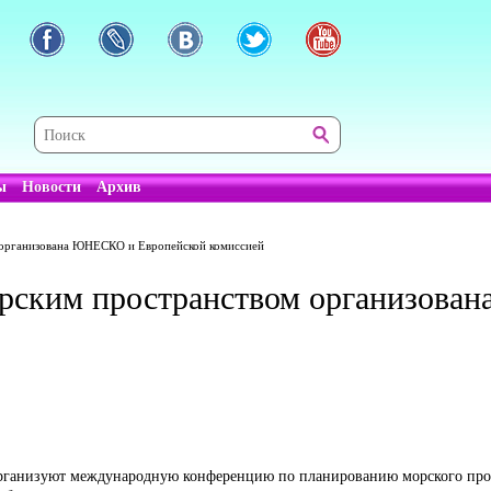
ы
Новости
Архив
 организована ЮНЕСКО и Европейской комиссией
орским пространством организов
рганизуют международную конференцию по планированию морского прос