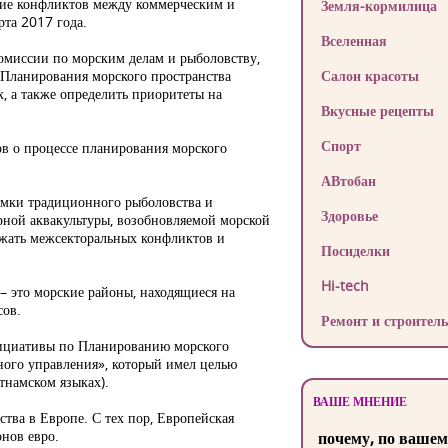
ение конфликтов между коммерческим и
Земля-кормилица
та 2017 года.
Вселенная
омиссии по морским делам и рыболовству,
 Планирования морского пространства
Салон красоты
 а также определить приоритеты на
Вкусные рецепты
Спорт
ов о процессе планирования морского
АВтобан
амки традиционного рыболовства и
Здоровье
рной аквакультуры, возобновляемой морской
ежать межсекторальных конфликтов и
Посиделки
Hi-tech
 это морские районы, находящиеся на
сов.
Ремонт и строитель
нициативы по Планированию морского
ного управления», который имел целью
тнамском языках).
ВАШЕ МНЕНИЕ
тва в Европе. С тех пор, Европейская
нов евро.
почему, по вашем