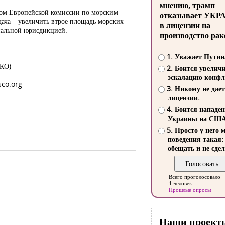
мнению, трамп
том Европейской комиссии по морским
отказывает УКР
дача – увеличить втрое площадь морских
в лицензии на
ональной юрисдикцией.
производство рак
1. Уважает Путин
СКО)
2. Боится увелич
эскалацию конфл
co.org
3. Никому не дает
лицензии.
4. Боится нападе
Украины на СШ
5. Просто у него 
поведения такая:
обещать и не сдел
Всего проголосовало
1 человек
Прошлые опросы
Наши проект