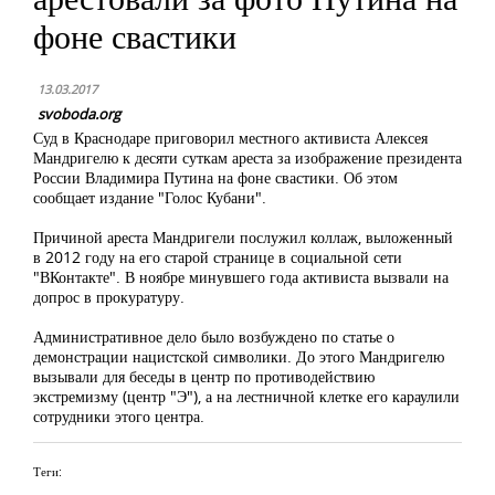
фоне свастики
13.03.2017
svoboda.org
Суд в Краснодаре приговорил местного активиста Алексея
Мандригелю к десяти суткам ареста за изображение президента
России Владимира Путина на фоне свастики. Об этом
сообщает издание "Голос Кубани".
Причиной ареста Мандригели послужил коллаж, выложенный
в 2012 году на его старой странице в социальной сети
"ВКонтакте". В ноябре минувшего года активиста вызвали на
допрос в прокуратуру.
Административное дело было возбуждено по статье о
демонстрации нацистской символики. До этого Мандригелю
вызывали для беседы в центр по противодействию
экстремизму (центр "Э"), а на лестничной клетке его караулили
сотрудники этого центра.
Теги: