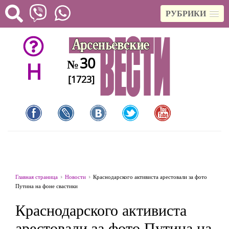
РУБРИКИ
30
№
H
[1723]
Главная страница
Новости
Краснодарского активиста арестовали за фото
Путина на фоне свастики
Краснодарского активиста
арестовали за фото Путина на