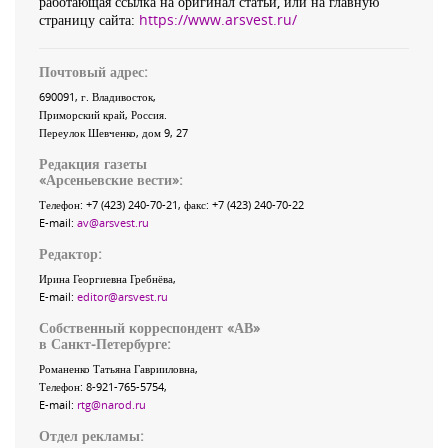
работающая ссылка на оригинал статьи, или на главную
страницу сайта:
https://www.arsvest.ru/
Почтовый адрес:
690091
, г.
Владивосток
,
Приморский край
,
Россия
.
Переулок Шевченко
, дом 9, 27
Редакция газеты
«
Арсеньевские вести
»:
Телефон:
+7 (423) 240-70-21
, факс:
+7 (423) 240-70-22
E-mail:
av@arsvest.ru
Редактор:
Ирина Георгиевна Гребнёва,
E-mail:
editor@arsvest.ru
Собственный корреспондент «АВ»
в Санкт-Петербурге:
Романенко Татьяна Гаврииловна,
Телефон: 8-921-765-5754,
E-mail:
rtg@narod.ru
Отдел рекламы: