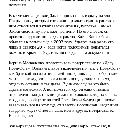
получили.
Как считает следствие, Закаев причастен к взрыву на улице
Покрышкина, который готовили в рамках серии терактов, к
ним относится и захват заложников на Дубровке. Сам же
Закаев свою вину признает частично. По его словам, он
провозил оружие, но не для терактов. Хасан Закаев был
объявлен в розыск еще в 2003 году. Удалось задержать его
лишь в декабре 2014 года, когда подсудимый попытался
въехать в Крым из Украины по поддельным документам.
Карина Москаленко, представитель потерпевших по «Делу
Норд-Оста»: Обвинительное заключение по «Делу Норд-Оста»
как братской могилы, но людей иногда помещают в братские
могилы потому, что невозможно иногда установить имя,
отделить останки и так далее. В данном случае это было
сделать возможно. А вот может ли суд сегодня с такими
ограниченными данными сделать те выводы, которых от них
так долго, вообще от властей Российской Федерации, нельзя
взваливать все на этот суд, от властей Российской Федерации
так долго ждут? Ответы наши, мои и других потерпевших.
Наверное, нет.
Зоя Чернецова, потерпевшая по «Делу Норд-Оста»: Но, в