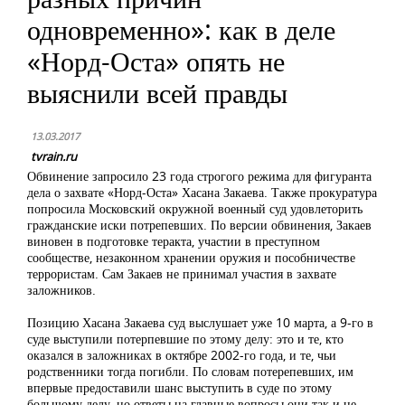
одновременно»: как в деле
«Норд-Оста» опять не
выяснили всей правды
13.03.2017
tvrain.ru
Обвинение запросило 23 года строгого режима для фигуранта
дела о захвате «Норд-Оста» Хасана Закаева. Также прокуратура
попросила Московский окружной военный суд удовлеторить
гражданские иски потрепевших. По версии обвинения, Закаев
виновен в подготовке теракта, участии в преступном
сообществе, незаконном хранении оружия и пособничестве
террористам. Сам Закаев не принимал участия в захвате
заложников.
Позицию Хасана Закаева суд выслушает уже 10 марта, а 9-го в
суде выступили потерпевшие по этому делу: это и те, кто
оказался в заложниках в октябре 2002-го года, и те, чьи
родственники тогда погибли. По словам потерепевших, им
впервые предоставили шанс выступить в суде по этому
большому делу, но ответы на главные вопросы они так и не