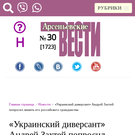
РУБРИКИ
30
№
H
[1723]
Главная страница
Новости
«Украинский диверсант» Андрей Захтей
попросил лишить его российского гражданства
«Украинский диверсант»
Андрей Захтей попросил