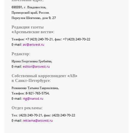
690091
, г.
Владивосток
,
Приморский край
,
Россия
.
Переулок Шевченко
, дом 9, 27
Редакция газеты
«
Арсеньевские вести
»:
Телефон:
+7 (423) 240-70-21
, факс:
+7 (423) 240-70-22
E-mail:
av@arsvest.ru
Редактор:
Ирина Георгиевна Гребнёва,
E-mail:
editor@arsvest.ru
Собственный корреспондент «АВ»
в Санкт-Петербурге:
Романенко Татьяна Гаврииловна,
Телефон: 8-921-765-5754,
E-mail:
rtg@narod.ru
Отдел рекламы:
Тел.: (423) 240-70-21, факс: (423) 240-70-22
E-mail:
reklama@arsvest.ru