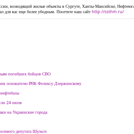
сии, возводящий жилые объекты в Сургуте, Ханты-Мансийске, Нефтеюган
ал для вас еще более убодным. Посетите наш сайт
http://ssthm.ru/
мьям погибших бойцов СВО
тник основателю ВЧК Феликсу Дзержинскому
 нефтебазы
или 24 июля
таки на Украинские города
висимого депутата Шульги