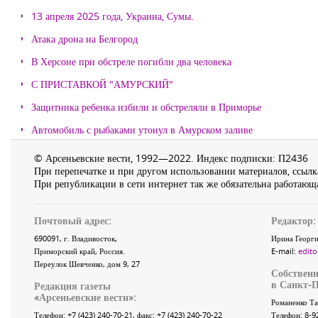
13 апреля 2025 года, Украина, Сумы.
Атака дрона на Белгород
В Херсоне при обстреле погибли два человека
С ПРИСТАВКОЙ "АМУРСКИЙ"
Защитника ребенка избили и обстреляли в Приморье
Автомобиль с рыбаками утонул в Амурском заливе
© Арсеньевские вести, 1992—2022. Индекс подписки: П2436
При перепечатке и при другом использовании материалов, ссылка
При републикации в сети интернет так же обязательна работающа
Почтовый адрес:
Редактор:
690091
, г.
Владивосток
,
Ирина Георги
Приморский край
,
Россия
.
E-mail:
edito
Переулок Шевченко
, дом 9, 27
Собственн
в Санкт-П
Редакция газеты
«
Арсеньевские вести
»:
Романенко Та
Телефон:
+7 (423) 240-70-21
, факс:
+7 (423) 240-70-22
Телефон: 8-9