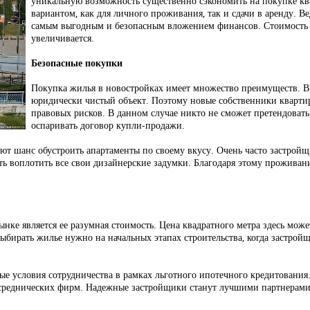
уникальную возможность существенно сэкономить на покупке кв
вариантом, как для личного проживания, так и сдачи в аренду. 
самым выгодным и безопасным вложением финансов. Стоимость т
увеличивается.
Безопасные покупки
Покупка жилья в новостройках имеет множество преимуществ. В
юридически чистый объект. Поэтому новые собственники кварти
правовых рисков. В данном случае никто не сможет претендоват
оспаривать договор купли-продажи.
ают шанс обустроить апартаменты по своему вкусу. Очень часто застро
ь воплотить все свои дизайнерские задумки. Благодаря этому проживани
ке является ее разумная стоимость. Цена квадратного метра здесь може
Выбирать жилье нужно на начальных этапах строительства, когда застрой
е условия сотрудничества в рамках льготного ипотечного кредитования
среднических фирм. Надежные застройщики станут лучшими партнерами д