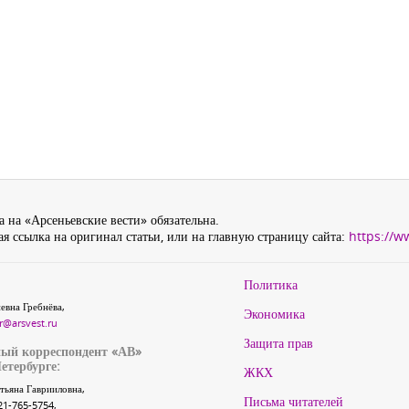
 на «Арсеньевские вести» обязательна.
я ссылка на оригинал статьи, или на главную страницу сайта:
https://w
Политика
евна Гребнёва,
Экономика
r@arsvest.ru
Защита прав
ый корреспондент «АВ»
етербурге:
ЖКХ
тьяна Гаврииловна,
Письма читателей
21-765-5754,