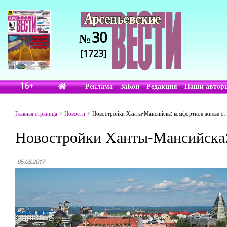
30
№
[1723]
16+
Реклама
ЗаКон
Редакция
Наши автор
Главная страница
Новости
Новостройки Ханты-Мансийска: комфортное жилье от
Новостройки Ханты-Мансийска:
05.03.2017