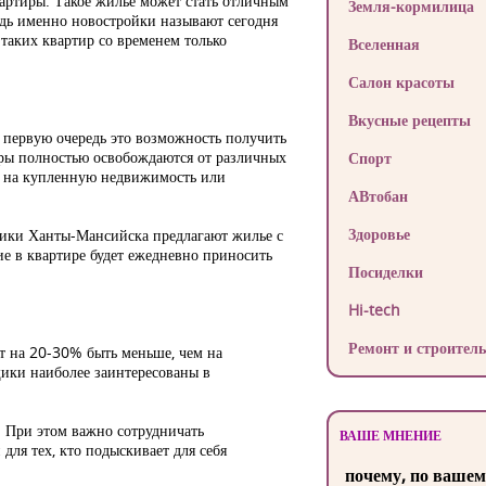
артиры. Такое жилье может стать отличным
Земля-кормилица
Ведь именно новостройки называют сегодня
аких квартир со временем только
Вселенная
Салон красоты
Вкусные рецепты
 первую очередь это возможность получить
ры полностью освобождаются от различных
Спорт
ь на купленную недвижимость или
АВтобан
Здоровье
йщики Ханты-Мансийска предлагают жилье с
е в квартире будет ежедневно приносить
Посиделки
Hi-tech
Ремонт и строитель
т на 20-30% быть меньше, чем на
щики наиболее заинтересованы в
. При этом важно сотрудничать
ВАШЕ МНЕНИЕ
ля тех, кто подыскивает для себя
почему, по вашем