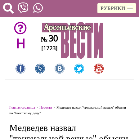
РУБРИКИ
30
№
H
[1723]
Главная страница
Новости
Медведев назвал "тривиальной вещью" обыски
по "Болотному делу"
Медведев назвал
"тривиальной вещью" обыски