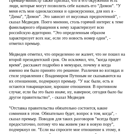
Премьер-министр также признал, что в его окружении есть
люди, которые могут позволить себе назвать его "Димон". "У
меня есть мои одноклассники и однокурсники, для них я -
"Дима", "Димон". Это зависит от вкусовых предпочтений", -
сказал Медведев. Поего мнению, столь горячий интерес к теме
фамильярного обращения к нему характеризует всю
российскую аудиторию. "Это определенным образом
характеризует всех нас, если это новость номер один", -
отметил премьер.
Медведев отметил, что определенно не жалеет, что не пошел на
второй президентский срок. Он исключил, что, "когда придет
время", расскажет подробно в мемуарах, почему и когда
именно им было принято это решение. Различия во взглядах и
стиле управления с Владимиром Путиным не сказываются на
их отношениях, подчеркнул премьер. "У нас были, есть и
остаются товарищеские, хорошие отношения. В противном
случае, если бы это было иначе, ну, наверное, сегодня было бы
другое правительство", - сказал Медведев
"Отставка правительства обязательно состоится, какие
сомнения в этом. Обязательно будет, вопрос в том, когда", -
сказал премьер. Поводов для таких разговоров "всегда будет
предостаточно, потому что мы живем уже в новую пору",
подчеркнул он. "Если вы спросите мое отношение к этому, я