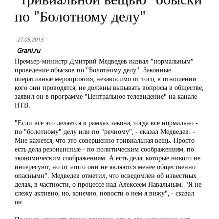
по "Болотному делу"
27.05.2013
Grani.ru
Премьер-министр Дмитрий Медведев назвал "нормальным"
проведение обысков по "Болотному делу". Законные
оперативные мероприятия, независимо от того, в отношении
кого они проводятся, не должны вызывать вопросы в обществе,
заявил он в программе "Центральное телевидение" на канале
НТВ.
"Если все это делается в рамках закона, тогда все нормально -
по "болотному" делу или по "речному", - сказал Медведев. -
Мне кажется, что это совершенно тривиальная вещь. Просто
есть дела резонансные - по политическим соображениям, по
экономическим соображениям. А есть дела, которые никого не
интересуют, но от этого они не являются менее общественно
опасными". Медведев отметил, что осведомлен об известных
делах, в частности, о процессе над Алексеем Навальным. "Я не
слежу активно, но, конечно, новости о нем я вижу", - сказал
он.