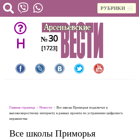
РУБРИКИ
30
№
H
[1723]
Главная страница
Новости
Все школы Приморья подключат к
высокоскоростному интернету в рамках проекта по устранению цифрового
неравенства
Все школы Приморья