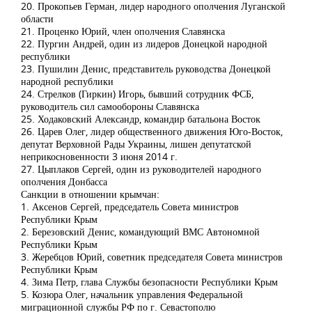
20. Прокопьев Герман, лидер народного ополчения Луганской
области
21. Проценко Юрий, член ополчения Славянска
22. Пургин Андрей, один из лидеров Донецкой народной
республики
23. Пушилин Денис, представитель руководства Донецкой
народной республики
24. Стрелков (Гиркин) Игорь, бывший сотрудник ФСБ,
руководитель сил самообороны Славянска
25. Ходаковский Александр, командир батальона Восток
26. Царев Олег, лидер общественного движения Юго-Восток,
депутат Верховной Рады Украины, лишен депутатской
неприкосновенности 3 июня 2014 г.
27. Цыплаков Сергей, один из руководителей народного
ополчения Донбасса
Санкции в отношении крымчан:
1. Аксенов Сергей, председатель Совета министров
Республики Крым
2. Березовский Денис, командующий ВМС Автономной
Республики Крым
3. Жеребцов Юрий, советник председателя Совета министров
Республики Крым
4. Зима Петр, глава Службы безопасности Республики Крым
5. Козюра Олег, начальник управления Федеральной
миграционной службы РФ по г. Севастополю