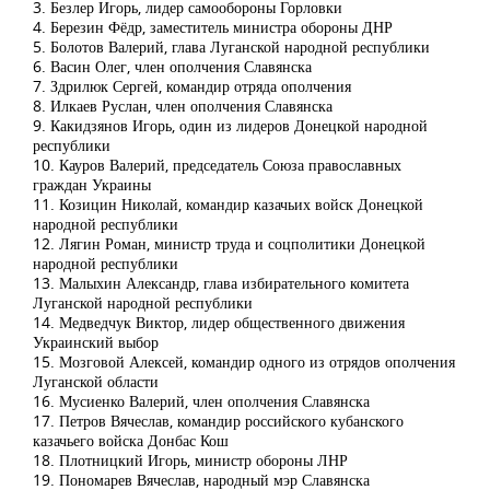
3. Безлер Игорь, лидер самообороны Горловки
4. Березин Фёдр, заместитель министра обороны ДНР
5. Болотов Валерий, глава Луганской народной республики
6. Васин Олег, член ополчения Славянска
7. Здрилюк Сергей, командир отряда ополчения
8. Илкаев Руслан, член ополчения Славянска
9. Какидзянов Игорь, один из лидеров Донецкой народной
республики
10. Кауров Валерий, председатель Союза православных
граждан Украины
11. Козицин Николай, командир казачьих войск Донецкой
народной республики
12. Лягин Роман, министр труда и соцполитики Донецкой
народной республики
13. Малыхин Александр, глава избирательного комитета
Луганской народной республики
14. Медведчук Виктор, лидер общественного движения
Украинский выбор
15. Мозговой Алексей, командир одного из отрядов ополчения
Луганской области
16. Мусиенко Валерий, член ополчения Славянска
17. Петров Вячеслав, командир российского кубанского
казачьего войска Донбас Кош
18. Плотницкий Игорь, министр обороны ЛНР
19. Пономарев Вячеслав, народный мэр Славянска