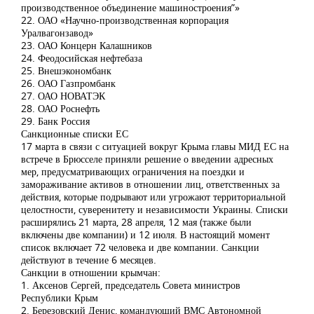
производственное объединение машиностроения”»
22. ОАО «Научно-производственная корпорация
Уралвагонзавод»
23. ОАО Концерн Калашников
24. Феодосийская нефтебаза
25. Внешэкономбанк
26. ОАО Газпромбанк
27. ОАО НОВАТЭК
28. ОАО Роснефть
29. Банк Россия
Санкционные списки ЕС
17 марта в связи с ситуацией вокруг Крыма главы МИД ЕС на
встрече в Брюсселе приняли решение о введении адресных
мер, предусматривающих ограничения на поездки и
замораживание активов в отношении лиц, ответственных за
действия, которые подрывают или угрожают территориальной
целостности, суверенитету и независимости Украины. Списки
расширялись 21 марта, 28 апреля, 12 мая (также были
включены две компании) и 12 июля. В настоящий момент
список включает 72 человека и две компании. Санкции
действуют в течение 6 месяцев.
Санкции в отношении крымчан:
1. Аксенов Сергей, председатель Совета министров
Республики Крым
2. Березовский Денис, командующий ВМС Автономной