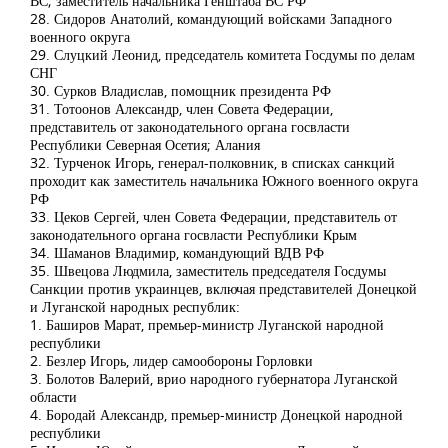
ВС; заместитель начальника Генштаба ВС РФ
28. Сидоров Анатолий, командующий войсками Западного
военного округа
29. Слуцкий Леонид, председатель комитета Госдумы по делам
СНГ
30. Сурков Владислав, помощник президента РФ
31. Тотоонов Александр, член Совета Федерации,
представитель от законодательного органа госвласти
Республики Северная Осетия; Алания
32. Турченок Игорь, генерал-полковник, в списках санкций
проходит как заместитель начальника Южного военного округа
РФ
33. Цеков Сергей, член Совета Федерации, представитель от
законодательного органа госвласти Республики Крым
34. Шаманов Владимир, командующий ВДВ РФ
35. Швецова Людмила, заместитель председателя Госдумы
Санкции против украинцев, включая представителей Донецкой
и Луганской народных республик:
1. Баширов Марат, премьер-министр Луганской народной
республики
2. Безлер Игорь, лидер самообороны Горловки
3. Болотов Валерий, врио народного губернатора Луганской
области
4. Бородай Александр, премьер-министр Донецкой народной
республики