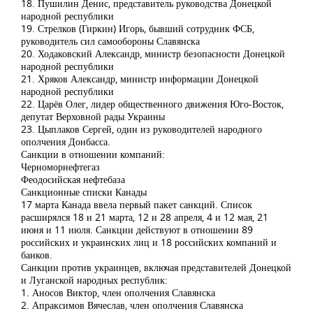
18. Пушилин Денис, представитель руководства Донецкой
народной республики
19. Стрелков (Гиркин) Игорь, бывший сотрудник ФСБ,
руководитель сил самообороны Славянска
20. Ходаковский Александр, министр безопасности Донецкой
народной республики
21. Хряков Александр, министр информации Донецкой
народной республики
22. Царёв Олег, лидер общественного движения Юго-Восток,
депутат Верховной рады Украины
23. Цыплаков Сергей, один из руководителей народного
ополчения Донбасса.
Санкции в отношении компаний:
Черноморнефтегаз
Феодосийская нефтебаза
Санкционные списки Канады
17 марта Канада ввела первый пакет санкций. Список
расширялся 18 и 21 марта, 12 и 28 апреля, 4 и 12 мая, 21
июня и 11 июля. Санкции действуют в отношении 89
российских и украинских лиц и 18 российских компаний и
банков.
Санкции против украинцев, включая представителей Донецкой
и Луганской народных республик:
1. Аносов Виктор, член ополчения Славянска
2. Апраксимов Вячеслав, член ополчения Славянска