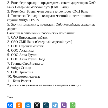
2. Ротенберг Аркадий, председатель совета директоров ОАО
Банк Северный морской путь (СМП Банк)
3. Ротенберг Борис, член совета директоров СМП Банк
4. Тимченко Геннадий, владелец частной инвестиционной
группы Volga Group
5. Якунин Владимир, президент ОАО Российские железные
дороги
Санкции в отношении российских компаний:
1. ОАО Инвесткапиталбанк
2. ОАО СМП Банк (Северный морской путь)
3. ООО Стройгазмонтаж
4. ООО Акваника
5. ООО Авиа Групп
6. ООО Авиа Групп Норд
7. Группа Стройтрансгаз
8. Volga Group
9. ООО Трансойл
10. Черноморнефтегаз
11. Банк Россия
*должности указаны на момент введения санкций
Теги: