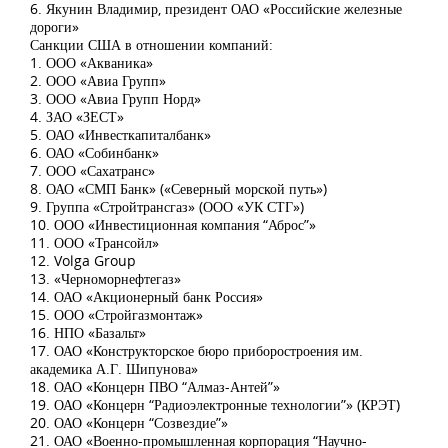
6. Якунин Владимир, президент ОАО «Российские железные
дороги»
Санкции США в отношении компаний:
1. ООО «Акваника»
2. ООО «Авиа Групп»
3. ООО «Авиа Групп Норд»
4. ЗАО «ЗЕСТ»
5. ОАО «Инвесткапиталбанк»
6. ОАО «Собинбанк»
7. ООО «Сахатранс»
8. ОАО «СМП Банк» («Северный морской путь»)
9. Группа «Стройтрансгаз» (ООО «УК СТГ»)
10. ООО «Инвестиционная компания “Аброс”»
11. ООО «Трансойл»
12. Volga Group
13. «Черноморнефтегаз»
14. ОАО «Акционерный банк Россия»
15. ООО «Стройгазмонтаж»
16. НПО «Базальт»
17. ОАО «Конструкторское бюро приборостроения им.
академика А.Г. Шипунова»
18. ОАО «Концерн ПВО “Алмаз-Антей”»
19. ОАО «Концерн “Радиоэлектронные технологии”» (КРЭТ)
20. ОАО «Концерн “Созвездие”»
21. ОАО «Военно-промышленная корпорация “Научно-