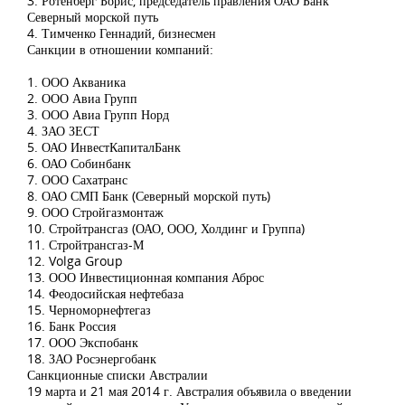
3. Ротенберг Борис, председатель правления ОАО Банк
Северный морской путь
4. Тимченко Геннадий, бизнесмен
Санкции в отношении компаний:
1. ООО Акваника
2. ООО Авиа Групп
3. ООО Авиа Групп Норд
4. ЗАО ЗЕСТ
5. ОАО ИнвестКапиталБанк
6. ОАО Собинбанк
7. ООО Сахатранс
8. ОАО СМП Банк (Северный морской путь)
9. ООО Стройгазмонтаж
10. Стройтрансгаз (ОАО, ООО, Холдинг и Группа)
11. Стройтрансгаз-М
12. Volga Group
13. ООО Инвестиционная компания Аброс
14. Феодосийская нефтебаза
15. Черноморнефтегаз
16. Банк Россия
17. ООО Экспобанк
18. ЗАО Росэнергобанк
Санкционные списки Австралии
19 марта и 21 мая 2014 г. Австралия объявила о введении