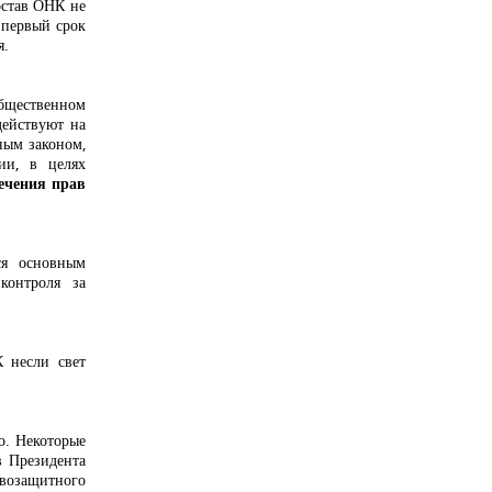
остав ОНК не
 первый срок
я.
бщественном
действуют на
ным законом,
ии, в целях
печения прав
ся основным
контроля за
 несли свет
о. Некоторые
в Президента
возащитного