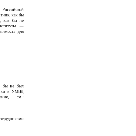
Российской
тник, как бы
, как бы не
институты —
ачимость для
ли бы не был
ники в УМВД
ние, см.:
сотрудниками