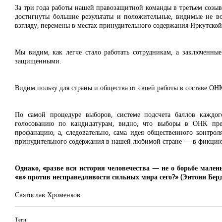
За три года работы нашей правозащитной команды в третьем созы
достигнуты большие результаты и положительные, видимые не 
взгляду, перемены в местах принудительного содержания Иркутской
Мы видим, как легче стало работать сотрудникам, а заключенные
защищенными.
Видим пользу для страны и общества от своей работы в составе ОН
По самой процедуре выборов, системе подсчета баллов каждог
голосованию по кандидатурам, видно, что выборы в ОНК пре
профанацию, а, следовательно, сама идея общественного контрол
принудительного содержания в нашей любимой стране — в фикцию
Однако, «разве вся история человечества — не о борьбе мале
«я» против несправедливости сильных мира сего?» (Энтони Берд
Святослав Хроменков
Теги: