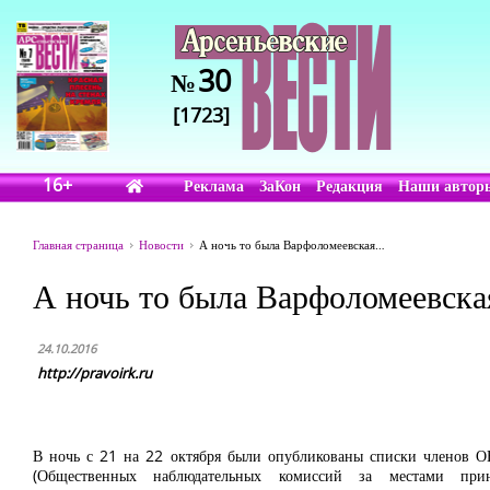
30
№
[1723]
16+
Реклама
ЗаКон
Редакция
Наши автор
Главная страница
Новости
А ночь то была Варфоломеевская…
А ночь то была Варфоломеевск
24.10.2016
http://pravoirk.ru
В ночь с 21 на 22 октября были опубликованы списки членов 
(Общественных наблюдательных комиссий за местами прин