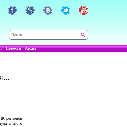
ы
Новости
Архив
ая…
ОНК регионов
удительного