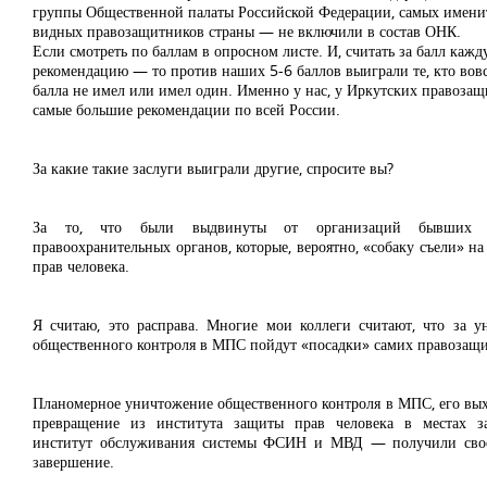
группы Общественной палаты Российской Федерации, самых имени
видных правозащитников страны — не включили в состав ОНК.
Если смотреть по баллам в опросном листе. И, считать за балл каж
рекомендацию — то против наших 5-6 баллов выиграли те, кто вовс
балла не имел или имел один. Именно у нас, у Иркутских правоза
самые большие рекомендации по всей России.
За какие такие заслуги выиграли другие, спросите вы?
За то, что были выдвинуты от организаций бывших с
правоохранительных органов, которые, вероятно, «собаку съели» на
прав человека.
Я считаю, это расправа. Многие мои коллеги считают, что за 
общественного контроля в МПС пойдут «посадки» самих правозащ
Планомерное уничтожение общественного контроля в МПС, его вы
превращение из института защиты прав человека в местах з
институт обслуживания системы ФСИН и МВД — получили свое
завершение.