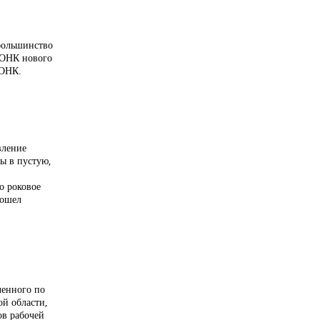
 большинство
 ОНК нового
 ОНК.
вление
ы в пустую,
о роковое
рошел
ченного по
й области,
ов рабочей