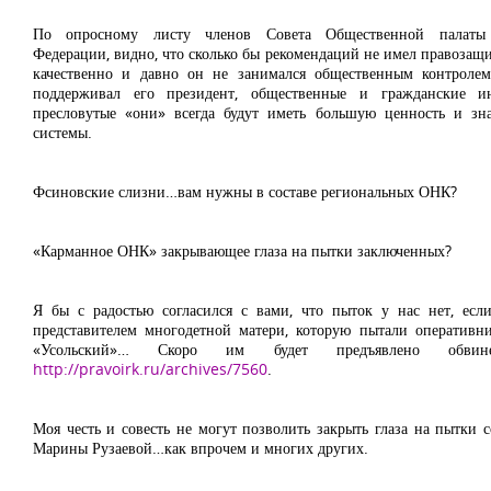
По опросному листу членов Совета Общественной палаты 
Федерации, видно, что сколько бы рекомендаций не имел правозащи
качественно и давно он не занимался общественным контролем
поддерживал его президент, общественные и гражданские 
пресловутые «они» всегда будут иметь большую ценность и зн
системы.
Фсиновские слизни…вам нужны в составе региональных ОНК?
«Карманное ОНК» закрывающее глаза на пытки заключенных?
Я бы с радостью согласился с вами, что пыток у нас нет, ес
представителем многодетной матери, которую пытали оператив
«Усольский»… Скоро им будет предъявлено обвине
http://pravoirk.ru/archives/7560
.
Моя честь и совесть не могут позволить закрыть глаза на пытки 
Марины Рузаевой…как впрочем и многих других.