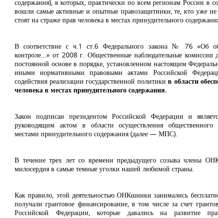
содержания), в которых, практически по всем регионам России в с
вошли самые активные и опытные правозащитники, те, кто уже не
стоят на страже прав человека в местах принудительного содержани
В соответствие с ч.1 ст.6 Федерального закона № 76 «Об о
контроле…» от 2008 г. Общественные наблюдательные комиссии 
постоянной основе в порядке, установленном настоящим Федераль
иными нормативными правовыми актами Российской Федерац
содействия реализации государственной политики
в области обес
человека в местах принудительного содержания.
Закон подписан президентом Российской Федерации и являет
руководящим актом в области осуществления общественного 
местами принудительного содержания (далее — МПС).
В течение трех лет со времени предыдущего созыва члены ОНК
милосердия в самые темные уголки нашей любимой страны.
Как правило, этой деятельностью ОНКшники занимались бесплатн
получали грантовое финансирование, в том числе за счет гранто
Российской Федерации, которые давались на развитие пра