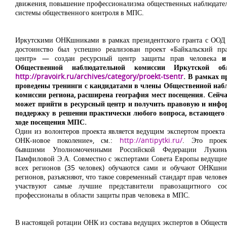
движения, повышение профессионализма общественных наблюдател
системы общественного контроля в МПС.
Иркутскими ОНКшниками в рамках президентского гранта с ООД
достоинство был успешно реализован проект «Байкальский пр
центр» — создан ресурсный центр защиты прав человека
и
Общественной наблюдательной комиссии Иркутской обл
http://pravoirk.ru/archives/category/proekt-tsentr
. В рамках п
проведены тренинги с кандидатами в члены Общественной наб
комиссии региона, расширена география мест посещения. Сейч
может прийти в ресурсный центр и получить правовую и инф
поддержку в решении практически любого вопроса, встающего 
ходе посещения МПС.
Один из волонтеров проекта является ведущим экспертом проекта
ОНК-новое поколение», см.:
http://antipytki.ru/
. Это проек
бывшими Уполномоченными Российской Федерации Луки
Памфиловой Э.А. Совместно с экспертами Совета Европы ведущие
всех регионов (35 человек) обучаются сами и обучают ОНКшни
регионов, разъясняют, что такое современный стандарт прав челове
участвуют самые лучшие представители правозащитного с
профессионалы в области защиты прав человека в МПС.
В настоящей ротации ОНК из состава ведущих экспертов в Общест