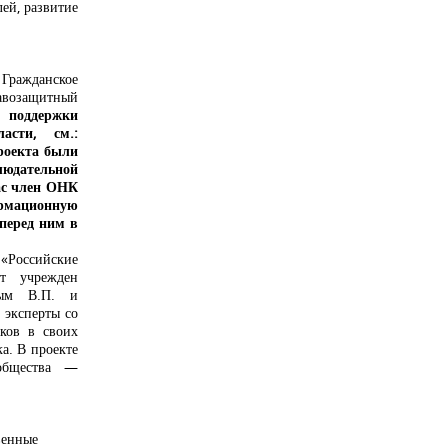
ей, развитие
 Гражданское
авозащитный
 поддержки
асти, см.:
роекта были
людательной
ас член ОНК
ормационную
перед ним в
 «Российские
т учрежден
ным В.П. и
 эксперты со
ков в своих
ка. В проекте
ообщества —
венные