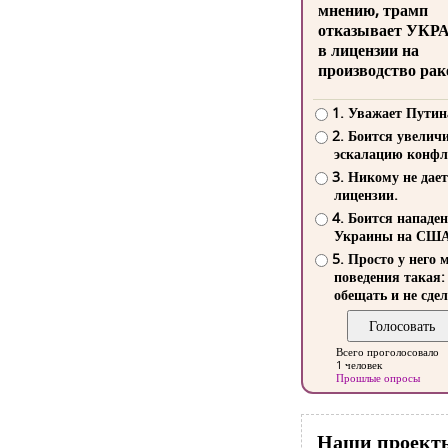
мнению, трамп
отказывает УКР
в лицензии на
производство рак
1. Уважает Путин
2. Боится увелич
эскалацию конфл
3. Никому не дает
лицензии.
4. Боится нападе
Украины на СШ
5. Просто у него 
поведения такая:
обещать и не сдел
Всего проголосовало
1 человек
Прошлые опросы
Наши проект