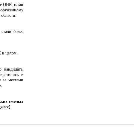
ве ОНК, нами
вооруженному
 области.
 стали более
К в целом.
о кандидата,
вратились в
я за местами
.
ньких смелых
жесс)