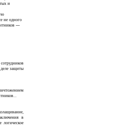
тых и
дую
е не одного
щитников —
отрудников
 деле защиты
уничтожением
итников…
холащивание,
аключения в
 логическое