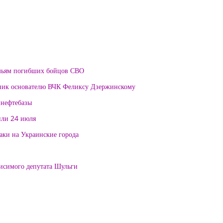
мьям погибших бойцов СВО
тник основателю ВЧК Феликсу Дзержинскому
 нефтебазы
или 24 июля
таки на Украинские города
висимого депутата Шульги