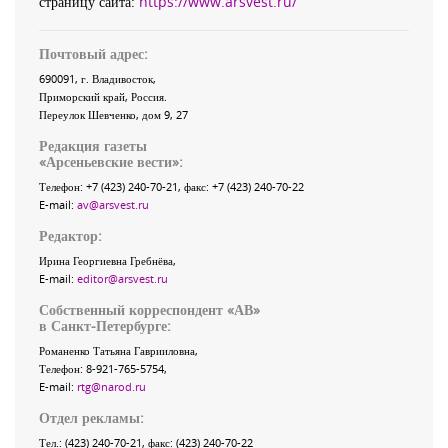
страницу сайта:
https://www.arsvest.ru/
Почтовый адрес:
690091
, г.
Владивосток
,
Приморский край
,
Россия
.
Переулок Шевченко
, дом 9, 27
Редакция газеты
«
Арсеньевские вести
»:
Телефон:
+7 (423) 240-70-21
, факс:
+7 (423) 240-70-22
E-mail:
av@arsvest.ru
Редактор:
Ирина Георгиевна Гребнёва,
E-mail:
editor@arsvest.ru
Собственный корреспондент «АВ»
в Санкт-Петербурге:
Романенко Татьяна Гаврииловна,
Телефон: 8-921-765-5754,
E-mail:
rtg@narod.ru
Отдел рекламы:
Тел.: (423) 240-70-21, факс: (423) 240-70-22