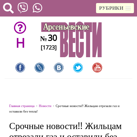
РУБРИКИ
30
№
H
[1723]
Главная страница
Новости
Срочные новости!! Жильцам отрезали газ и
оставили без тепла!
Срочные новости!! Жильцам
отрезали газ и оставили без