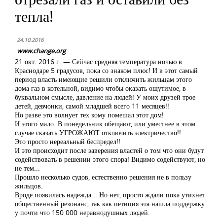
тепла!
24.10.2016
www.change.org
21 окт. 2016 г. —
Сейчас средняя температура ночью в
Краснодаре 5 градусов, пока со знаком плюс! И в этот самый
период власть имеющие решили отключить жильцам этого
дома газ в котельной, видимо чтобы оказать ощутимое, в
буквальном смысле, давление на людей! У моих друзей трое
детей, девчонки, самой младшей всего 11 месяцев!!
Но разве это волнует тех кому помешал этот дом!
И этого мало. В понедельник обещают, или уместнее в этом
случае сказать УГРОЖАЮТ отключить электричество!!
Это просто нереальный беспредел!!
И это происходит после заверения властей о том что они будут
содействовать в решении этого спора! Видимо содействуют, но
не тем...
Прошло несколько судов, естественно решения не в пользу
жильцов.
Вроде появилась надежда... Но нет, просто ждали пока утихнет
общественный резонанс, так как петиция эта нашла поддержку
у почти что 150 000 неравнодушных людей.