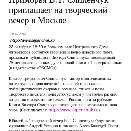
приглашает на творческий
вечер в Москве
20.10.2016
http://www.slipenchuk.ru
28 октября в 18:30 в Большом зале Центрального Дома
литераторов состоится творческий вечер известного поэта,
прозаика и публициста Виктора Слипенчука, посвященный
75-летию автора и выходу его новой книги «Просверк клинка»
(в издательстве «ЭКСМО»).
Виктор Трифонович Слипенчук – автор многочисленных
литературных произведений: повестей и рассказов,
публицистических очерков и романов, стихов и поэм.
Творчество писателя пользуется успехом у читателей разных
возрастов и известно не только в России, но и за рубежом.
Книги Виктора Слипенчука переведены на несколько языков
мира. (Сайт писателя:
http://www.slipenchuk.ru
)
Юбилейный творческий вечер В.Т. Слипенчука будут вести
журналист Андрей Угланов и писатель Алесь Кожедуб. Гости
вечера смогут лично поздравить писателя.