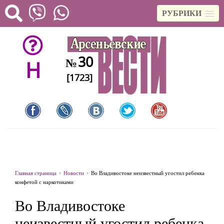
РУБРИКИ
30
№
H
[1723]
Главная страница
Новости
Во Владивостоке неизвестный угостил ребенка
конфетой с наркотиками
Во Владивостоке
неизвестный угостил ребенка