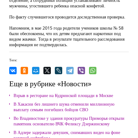
отделение, а сотрудники полиции устанавливают личность
мужчины, угостившего ребенка опасной конфетой.
По факту случившегося проводится доследственная проверка.
Напомним, в мае 2015 года родители учеников школы № 58
были обеспокоены, что их детям предлагают наркотики под
видом жвачки. Тогда в результате тщательного расследования
информация не подтвердилась.
Теги:
Еще в рубрике «Новости»
Взрыв в ресторане на Кудринской площади в Москве
В Хакасии без лишнего шума отменили миллионную
выплату семьям погибших бойцов СВО
Во Владивостоке у здания прокуратуры Приморья открыли
памятник основателю ВЧК Феликсу Дзержинскому
В Адлере задержали девушек, снимавших видео на фоне
горящей нефтебазы