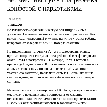
конфетой с наркотиками
19.10.2016
newsvl.ru
Во Владивостокскую клиническую больницу № 2 был
доставлен 12-летний мальчик с серьезным отравлением. Как
выяснилось, неизвестный мужчина на улице угостил ребенка
конфетой, от которой школьник потерял сознание.
По информации источника VL.ru в правоохранительных
органах, инцидент с отравлением ребенка был зафиксирован
около 17:00 в воскресенье, 16 октября, на ул. Светлой в
пригороде Владивостока. Когда мальчик гулял возле одного из
жилых домов, к нему подошел неизвестный мужчина и
угостил его конфетой, после чего скрылся. Когда школьник
съел угощение, он почувствовал себя очень плохо и потерял
сознание.
Мальчик был госпитализирован в ВКБ № 2, где врачи оказали
ему первую помощь и диагностировали отравление
психоактивными веществами синтетического происхождения.
Школьник был госпитализирован в токсикологическое