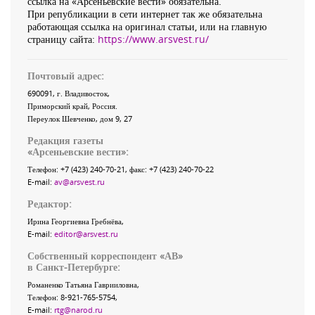
ссылка на «Арсеньевские вести» обязательна.
При републикации в сети интернет так же обязательна
работающая ссылка на оригинал статьи, или на главную
страницу сайта:
https://www.arsvest.ru/
Почтовый адрес:
690091
, г.
Владивосток
,
Приморский край
,
Россия
.
Переулок Шевченко
, дом 9, 27
Редакция газеты
«
Арсеньевские вести
»:
Телефон:
+7 (423) 240-70-21
, факс:
+7 (423) 240-70-22
E-mail:
av@arsvest.ru
Редактор:
Ирина Георгиевна Гребнёва,
E-mail:
editor@arsvest.ru
Собственный корреспондент «АВ»
в Санкт-Петербурге:
Романенко Татьяна Гаврииловна,
Телефон: 8-921-765-5754,
E-mail:
rtg@narod.ru