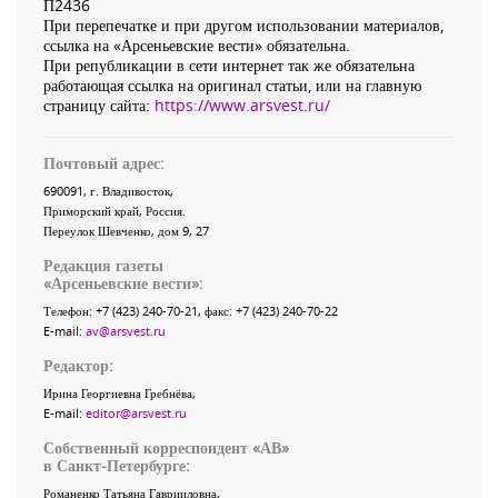
П2436
При перепечатке и при другом использовании материалов,
ссылка на «Арсеньевские вести» обязательна.
При републикации в сети интернет так же обязательна
работающая ссылка на оригинал статьи, или на главную
страницу сайта:
https://www.arsvest.ru/
Почтовый адрес:
690091
, г.
Владивосток
,
Приморский край
,
Россия
.
Переулок Шевченко
, дом 9, 27
Редакция газеты
«
Арсеньевские вести
»:
Телефон:
+7 (423) 240-70-21
, факс:
+7 (423) 240-70-22
E-mail:
av@arsvest.ru
Редактор:
Ирина Георгиевна Гребнёва,
E-mail:
editor@arsvest.ru
Собственный корреспондент «АВ»
в Санкт-Петербурге:
Романенко Татьяна Гаврииловна,