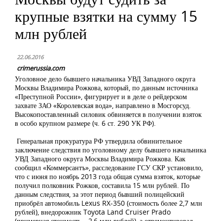
крупные взятки на сумму 15
млн рублей
22.06.2016
crimerussia.com
Уголовное дело бывшего начальника УВД Западного округа
Москвы Владимира Рожкова, который, по данным источника
«Преступной России», фигурирует и в деле о рейдерском
захвате ЗАО «Королевская вода», направлено в Мосгорсуд.
Высокопоставленный силовик обвиняется в получении взяток
в особо крупном размере (ч. 6 ст. 290 УК РФ).
Генеральная прокуратура РФ утвердила обвинительное
заключение следствия по уголовному делу бывшего начальника
УВД Западного округа Москвы Владимира Рожкова. Как
сообщил «Коммерсантъ», расследование ГСУ СКР установило,
что с июня по ноябрь 2013 года общая сумма взяток, которые
получил полковник Рожков, составила 15 млн рублей. По
данным следствия, за этот период бывший полицейский
приобрёл автомобиль Lexus RX-350 (стоимость более 2,7 млн
рублей), внедорожник Toyota Land Cruiser Prado
(примерная стоимость – 2,6 млн рублей), а отремонтировал