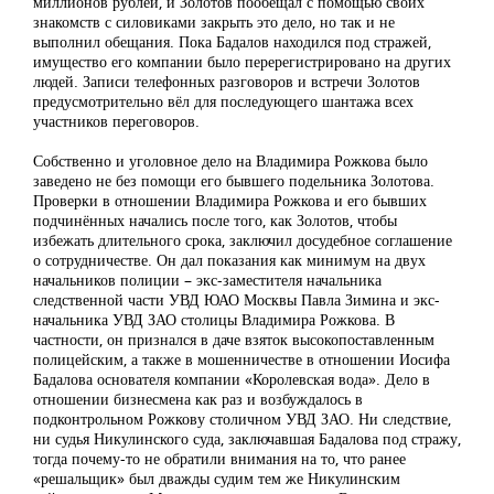
миллионов рублей, и Золотов пообещал с помощью своих
знакомств с силовиками закрыть это дело, но так и не
выполнил обещания. Пока Бадалов находился под стражей,
имущество его компании было перерегистрировано на других
людей. Записи телефонных разговоров и встречи Золотов
предусмотрительно вёл для последующего шантажа всех
участников переговоров.
Собственно и уголовное дело на Владимира Рожкова было
заведено не без помощи его бывшего подельника Золотова.
Проверки в отношении Владимира Рожкова и его бывших
подчинённых начались после того, как Золотов, чтобы
избежать длительного срока, заключил досудебное соглашение
о сотрудничестве. Он дал показания как минимум на двух
начальников полиции – экс-заместителя начальника
следственной части УВД ЮАО Москвы Павла Зимина и экс-
начальника УВД ЗАО столицы Владимира Рожкова. В
частности, он признался в даче взяток высокопоставленным
полицейским, а также в мошенничестве в отношении Иосифа
Бадалова основателя компании «Королевская вода». Дело в
отношении бизнесмена как раз и возбуждалось в
подконтрольном Рожкову столичном УВД ЗАО. Ни следствие,
ни судья Никулинского суда, заключавшая Бадалова под стражу,
тогда почему-то не обратили внимания на то, что ранее
«решальщик» был дважды судим тем же Никулинским