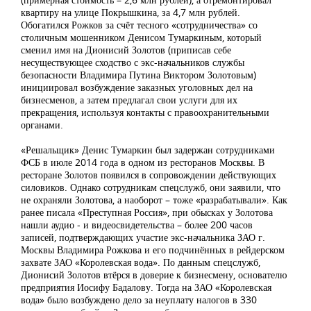
квартиру на улице Покрышкина, за 4,7 млн рублей.
Обогатился Рожков за счёт тесного «сотрудничества» со
столичным мошенником Денисом Тумаркиным, который
сменил имя на Дионисий Золотов (приписав себе
несуществующее сходство с экс-начальников службы
безопасности Владимира Путина Виктором Золотовым)
инициировал возбуждение заказных уголовных дел на
бизнесменов, а затем предлагал свои услуги для их
прекращения, используя контакты с правоохранительными
органами.
«Решальщик» Денис Тумаркин был задержан сотрудниками
ФСБ в июле 2014 года в одном из ресторанов Москвы. В
ресторане Золотов появился в сопровождении действующих
силовиков. Однако сотрудникам спецслужб, они заявили, что
не охраняли Золотова, а наоборот – тоже «разрабатывали». Как
ранее писала «Преступная Россия», при обысках у Золотова
нашли аудио - и видеосвидетельства – более 200 часов
записей, подтверждающих участие экс-начальника ЗАО г.
Москвы Владимира Рожкова и его подчинённых в рейдерском
захвате ЗАО «Королевская вода». По данным спецслужб,
Дионисий Золотов втёрся в доверие к бизнесмену, основателю
предприятия Иосифу Бадалову. Тогда на ЗАО «Королевская
вода» было возбуждено дело за неуплату налогов в 330