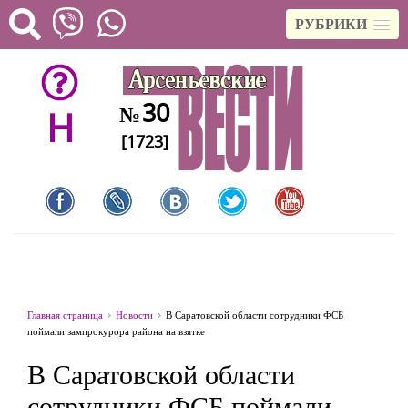
РУБРИКИ
30
№
H
[1723]
Главная страница
Новости
В Саратовской области сотрудники ФСБ
поймали зампрокурора района на взятке
В Саратовской области
сотрудники ФСБ поймали