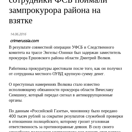
зампрокурора района на
взятке
14.06.2016
crimerussia.com
В результате совместной операции УФСБ и Следственного
комитета на трассе Энгельс-Озинки был задержан заместитель
прокурора Ершовского района области Дмитрий Волков.
Работника прокуратуры арестовали после того, как он получил
от сотрудника местного ОУВД крупную сумму денег.
О преступных намерениях Волкова стало известно
исполняющему обязанности прокурора области Вячеславу
Симшину, который передал сигнал в антикоррупционные
органы.
По данным «Российской Газеты», чиновнику было передано
400 тысяч рублей за сокрытие результатов служебной проверки
в отношении полицейского, которому грозит уголовная
ответственность за противоправные деяния. В силу своего
служебного положения зампрокурора мог решить этот вопрос,