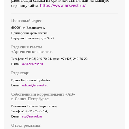
работающая ссылка на оригинал статьи, или на главную
страницу сайта:
https://www.arsvest.ru/
Почтовый адрес:
690091
, г.
Владивосток
,
Приморский край
,
Россия
.
Переулок Шевченко
, дом 9, 27
Редакция газеты
«
Арсеньевские вести
»:
Телефон:
+7 (423) 240-70-21
, факс:
+7 (423) 240-70-22
E-mail:
av@arsvest.ru
Редактор:
Ирина Георгиевна Гребнёва,
E-mail:
editor@arsvest.ru
Собственный корреспондент «АВ»
в Санкт-Петербурге:
Романенко Татьяна Гаврииловна,
Телефон: 8-921-765-5754,
E-mail:
rtg@narod.ru
Отдел рекламы: