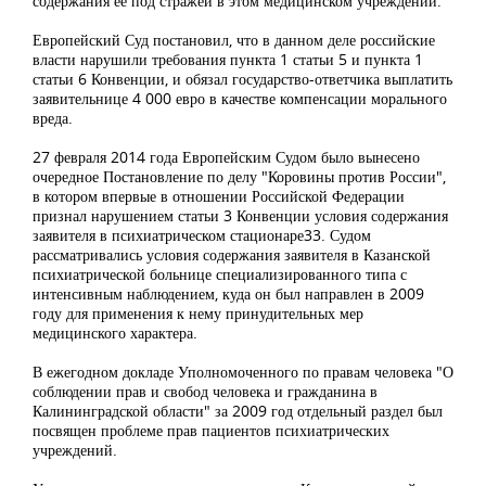
содержания ее под стражей в этом медицинском учреждении.
Европейский Суд постановил, что в данном деле российские
власти нарушили требования пункта 1 статьи 5 и пункта 1
статьи 6 Конвенции, и обязал государство-ответчика выплатить
заявительнице 4 000 евро в качестве компенсации морального
вреда.
27 февраля 2014 года Европейским Судом было вынесено
очередное Постановление по делу "Коровины против России",
в котором впервые в отношении Российской Федерации
признал нарушением статьи 3 Конвенции условия содержания
заявителя в психиатрическом стационаре33. Судом
рассматривались условия содержания заявителя в Казанской
психиатрической больнице специализированного типа с
интенсивным наблюдением, куда он был направлен в 2009
году для применения к нему принудительных мер
медицинского характера.
В ежегодном докладе Уполномоченного по правам человека "О
соблюдении прав и свобод человека и гражданина в
Калининградской области" за 2009 год отдельный раздел был
посвящен проблеме прав пациентов психиатрических
учреждений.