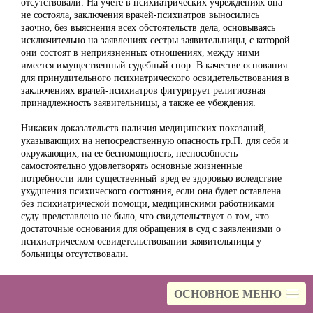
отсутствовали. На учете в психиатрических учреждениях она
не состояла, заключения врачей-психиатров выносились
заочно, без выяснения всех обстоятельств дела, основываясь
исключительно на заявлениях сестры заявительницы, с которой
они состоят в неприязненных отношениях, между ними
имеется имущественный судебный спор. В качестве основания
для принудительного психиатрического освидетельствования в
заключениях врачей-психиатров фигурирует религиозная
принадлежность заявительницы, а также ее убеждения.
Никаких доказательств наличия медицинских показаний,
указывающих на непосредственную опасность гр.П. для себя и
окружающих, на ее беспомощность, неспособность
самостоятельно удовлетворять основные жизненные
потребности или существенный вред ее здоровью вследствие
ухудшения психического состояния, если она будет оставлена
без психиатрической помощи, медицинскими работниками
суду представлено не было, что свидетельствует о том, что
достаточные основания для обращения в суд с заявлениями о
психиатрическом освидетельствовании заявительницы у
больницы отсутствовали.
Мною был направлен запрос по указанному обращению в
Министерство здравоохранения Калининградской области с
ОСНОВНОЕ МЕНЮ
ходатайством о рассмотрении обращения по существу,