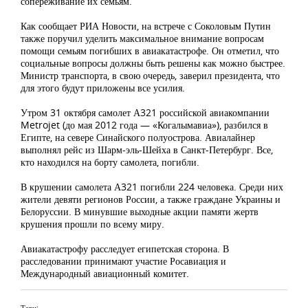
сопереживание их семьям.
Как сообщает РИА Новости, на встрече с Соколовым Путин
также поручил уделить максимальное внимание вопросам
помощи семьям погибших в авиакатастрофе. Он отметил, что
социальные вопросы должны быть решены как можно быстрее.
Министр транспорта, в свою очередь, заверил президента, что
для этого будут приложены все усилия.
Утром 31 октября самолет А321 российской авиакомпании
Metrojet (до мая 2012 года — «Когалымавиа»), разбился в
Египте, на севере Синайского полуострова. Авиалайнер
выполнял рейс из Шарм-эль-Шейха в Санкт-Петербург. Все,
кто находился на борту самолета, погибли.
В крушении самолета А321 погибли 224 человека. Среди них
жители девяти регионов России, а также граждане Украины и
Белоруссии. В минувшие выходные акции памяти жертв
крушения прошли по всему миру.
Авиакатастрофу расследует египетская сторона. В
расследовании принимают участие Росавиация и
Международный авиационный комитет.
Теги: