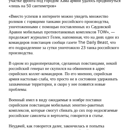
участке фронта под городом Хама армии удалось продвинуться
«лишь на 50 сантиметров»
«Вместо успехов в интернете можно увидеть множество
роликов с горящими танками российского производства,
уничтоженными с помощью поставленных из Саудовской
Аравии мобильных противотанковых комплексов TOW», —
продолжает журналист Гелен, напоминая, что на днях один из
командиров повстанцев сообщи газете The Daily Beast, что
его подразделение за сутки уничтожило 23 танка российского
производства.
В одном из радиоперехватов, сделанных повстанцами, некий
российский генерал не скупился на обвинения в адрес
сирийских коллег-командиров. По его мнению, сирийская
армия настолько слаба, что просто не в состоянии удерживать
захваченные территории, и скоро у нее появятся новые
проблемы.
Военный имел в виду ожидаемые в ноябре поставки
сирийским повстанцам мобильных зенитно-ракетных
комплексов, которые смогут сбивать до сих пор недосягаемые
российские самолеты и вертолеты, говорится в статье.
Неудачей, как говорится далее, закончилась и попытка