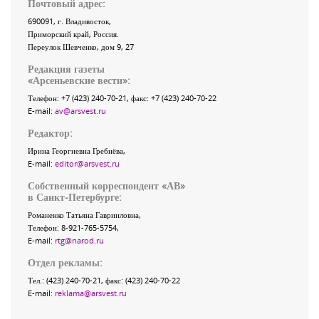
Почтовый адрес:
690091
, г.
Владивосток
,
Приморский край
,
Россия
.
Переулок Шевченко
, дом 9, 27
Редакция газеты
«
Арсеньевские вести
»:
Телефон:
+7 (423) 240-70-21
, факс:
+7 (423) 240-70-22
E-mail:
av@arsvest.ru
Редактор:
Ирина Георгиевна Гребнёва,
E-mail:
editor@arsvest.ru
Собственный корреспондент «АВ»
в Санкт-Петербурге:
Романенко Татьяна Гаврииловна,
Телефон: 8-921-765-5754,
E-mail:
rtg@narod.ru
Отдел рекламы:
Тел.: (423) 240-70-21, факс: (423) 240-70-22
E-mail:
reklama@arsvest.ru