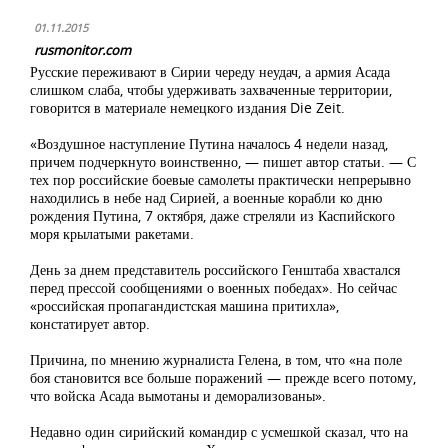
01.11.2015
rusmonitor.com
Русские переживают в Сирии череду неудач, а армия Асада
слишком слаба, чтобы удерживать захваченные территории,
говорится в материале немецкого издания Die Zeit.
«Воздушное наступление Путина началось 4 недели назад,
причем подчеркнуто воинственно, — пишет автор статьи. — С
тех пор российские боевые самолеты практически непрерывно
находились в небе над Сирией, а военные корабли ко дню
рождения Путина, 7 октября, даже стреляли из Каспийского
моря крылатыми ракетами.
День за днем представитель российского Генштаба хвастался
перед прессой сообщениями о военных победах». Но сейчас
«российская пропагандистская машина притихла»,
констатирует автор.
Причина, по мнению журналиста Гелена, в том, что «на поле
боя становится все больше поражений — прежде всего потому,
что войска Асада вымотаны и деморализованы».
Недавно один сирийский командир с усмешкой сказал, что на