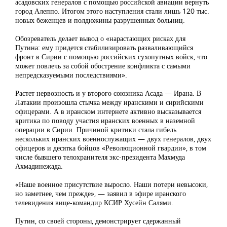
асадовских генералов с помощью российской авиации вернуть
город Алеппо. Итогом этого наступления стали лишь 120 тыс.
новых беженцев и полдюжины разрушенных больниц.
Обозреватель делает вывод о «нарастающих рисках для
Путина: ему придется стабилизировать разваливающийся
фронт в Сирии с помощью российских сухопутных войск, что
может повлечь за собой обострение конфликта с самыми
непредсказуемыми последствиями».
Растет нервозность и у второго союзника Асада — Ирана. В
Латакии произошла стычка между иранскими и сирийскими
офицерами. А в иранском интернете активно высказывается
критика по поводу участия иранских военных в наземной
операции в Сирии. Причиной критики стала гибель
нескольких иранских военнослужащих — двух генералов, двух
офицеров и десятка бойцов «Революционной гвардии», в том
числе бывшего телохранителя экс-президента Махмуда
Ахмадинежада.
«Наше военное присутствие выросло. Наши потери невысоки,
но заметнее, чем прежде», — заявил в эфире иранского
телевидения вице-командир КСИР Хусейн Салями.
Путин, со своей стороны, демонстрирует сдержанный