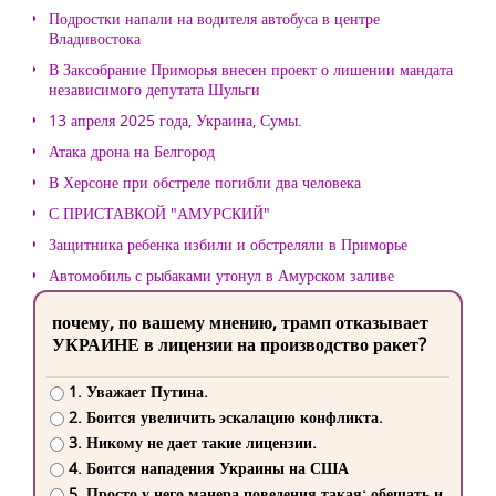
Подростки напали на водителя автобуса в центре
Владивостока
В Заксобрание Приморья внесен проект о лишении мандата
независимого депутата Шульги
13 апреля 2025 года, Украина, Сумы.
Атака дрона на Белгород
В Херсоне при обстреле погибли два человека
С ПРИСТАВКОЙ "АМУРСКИЙ"
Защитника ребенка избили и обстреляли в Приморье
Автомобиль с рыбаками утонул в Амурском заливе
почему, по вашему мнению, трамп отказывает
УКРАИНЕ в лицензии на производство ракет?
1. Уважает Путина.
2. Боится увеличить эскалацию конфликта.
3. Никому не дает такие лицензии.
4. Боится нападения Украины на США
5. Просто у него манера поведения такая: обещать и