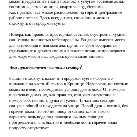
может предоставить тихий поселок: к услугам гостевые дома,
гостиницы, автокемпинги, квартиры с удобствами.
Как правило, все жилье расположено на горе, в центральном
районе поселка. Здесь всегда тихо, спокойно и можно
отдохнуть от городской суеты.
Номера, как правило, просторные, светлые, обустроены кухней,
сан. узлом, полностью мебелированы. Во дворе имеется место
для автомобиля и для мангала, где по вечерам собираются
отдыхающие и делятся своими впечатлениями от прошедшего
дня, жаря мясо и наслаждаясь кубанскими винами.
Чем примечателен частный сектор?
Решили отдохнуть вдали от городской суеты? Обратите
внимание на частный сектор в Кринице. Недорогие, но уютные
комнаты имеют необходимые условия для отдыха. От номеров
в гостевых домах их, как правило, отличает отсутствие в
номере собственного душа и туалета. В частном секторе
сан.узел общий и находится на улице. Порой душ – летний, без
горячей воды. Но это не повод отказываться от такого
варианта, ведь вода под палящим южным солнцем
прогревается очень быстро и необходимость горячей воды
попросту отсутствует.