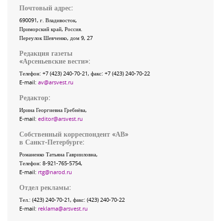
Почтовый адрес:
690091
, г.
Владивосток
,
Приморский край
,
Россия
.
Переулок Шевченко
, дом 9, 27
Редакция газеты
«
Арсеньевские вести
»:
Телефон:
+7 (423) 240-70-21
, факс:
+7 (423) 240-70-22
E-mail:
av@arsvest.ru
Редактор:
Ирина Георгиевна Гребнёва,
E-mail:
editor@arsvest.ru
Собственный корреспондент «АВ»
в Санкт-Петербурге:
Романенко Татьяна Гаврииловна,
Телефон: 8-921-765-5754,
E-mail:
rtg@narod.ru
Отдел рекламы:
Тел.: (423) 240-70-21, факс: (423) 240-70-22
E-mail:
reklama@arsvest.ru