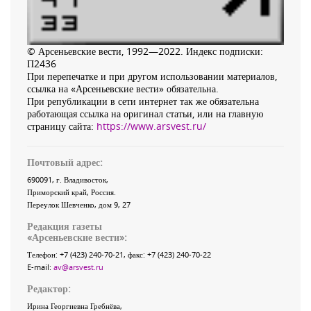
© Арсеньевские вести, 1992—2022. Индекс подписки:
П2436
При перепечатке и при другом использовании материалов,
ссылка на «Арсеньевские вести» обязательна.
При републикации в сети интернет так же обязательна
работающая ссылка на оригинал статьи, или на главную
страницу сайта:
https://www.arsvest.ru/
Почтовый адрес:
690091
, г.
Владивосток
,
Приморский край
,
Россия
.
Переулок Шевченко
, дом 9, 27
Редакция газеты
«
Арсеньевские вести
»:
Телефон:
+7 (423) 240-70-21
, факс:
+7 (423) 240-70-22
E-mail:
av@arsvest.ru
Редактор:
Ирина Георгиевна Гребнёва,