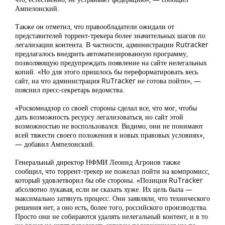
Ампелонский.
Также он отметил, что правообладатели ожидали от
представителей торрент-трекера более значительных шагов по
легализации контента. В частности, администрации Rutracker
предлагалось внедрить автоматизированную программу,
позволяющую предупреждать появление на сайте нелегальных
копий. «Но для этого пришлось бы переформатировать весь
сайт, на что администрация RuTracker не готова пойти», —
пояснил пресс-секретарь ведомства.
«Роскомнадзор со своей стороны сделал все, что мог, чтобы
дать возможность ресурсу легализоваться, но сайт этой
возможностью не воспользовался. Видимо, они не понимают
всей тяжести своего положения в новых правовых условиях»,
— добавил Ампелонский.
Генеральный директор НФМИ Леонид Агронов также
сообщил, что торрент-трекер не пожелал пойти на компромисс,
который удовлетворил бы обе стороны. «Позиция RuTracker
абсолютно лукавая, если не сказать хуже. Их цель была —
максимально затянуть процесс. Они заявляли, что технического
решения нет, а оно есть, более того, российского производства.
Просто они не собираются удалять нелегальный контент, и в то