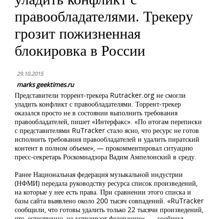
правообладателями. Трекеру
грозит пожизненная
блокировка в России
29.10.2015
marks geektimes.ru
Представители торрент-трекера Rutracker.org не смогли
уладить конфликт с правообладателями. Торрент-трекер
оказался просто не в состоянии выполнить требования
правообладателей, пишет «Интерфакс». «По итогам переписки
с представителями RuTracker стало ясно, что ресурс не готов
исполнить требования правообладателей и удалить пиратский
контент в полном объеме», — прокомментировал ситуацию
пресс-секретарь Роскомнадзора Вадим Ампелонский в среду.
Ранее Национальная федерация музыкальной индустрии
(НФМИ) передала руководству ресурса список произведений,
на которые у нее есть права. При сравнении этого списка и
базы сайта выявлено около 200 тысяч совпадений. «RuTracker
сообщили, что готовы удалить только 22 тысячи произведений,
что, естественно, не устраивает федерацию», — сообщил