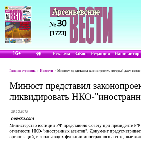
30
№
[1723]
16+
Реклама
ЗаКон
Редакция
Наши автор
Главная страница
Новости
Минюст представил законопроект, который дает возм
Минюст представил законопроек
ликвидировать НКО-"иностранн
28.10.2015
newsru.com
Министерство юстиции РФ представило Совету при президенте РФ п
отчетности НКО-"иностранных агентов". Документ предусматривает 
организаций, выполняющих функции иностранного агента; выезжать