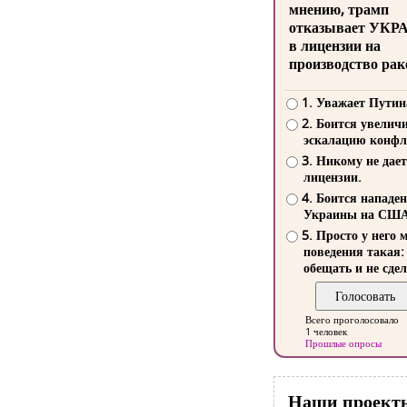
мнению, трамп
отказывает УКР
в лицензии на
производство рак
1. Уважает Путин
2. Боится увелич
эскалацию конфл
3. Никому не дает
лицензии.
4. Боится нападе
Украины на СШ
5. Просто у него 
поведения такая:
обещать и не сдел
Всего проголосовало
1 человек
Прошлые опросы
Наши проект