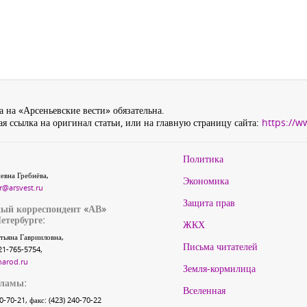
 на «Арсеньевские вести» обязательна.
я ссылка на оригинал статьи, или на главную страницу сайта:
https://w
Политика
евна Гребнёва,
Экономика
r@arsvest.ru
Защита прав
ый корреспондент «АВ»
етербурге:
ЖКХ
тьяна Гаврииловна,
Письма читателей
21-765-5754,
narod.ru
Земля-кормилица
кламы:
Вселенная
40-70-21, факс: (423) 240-70-22