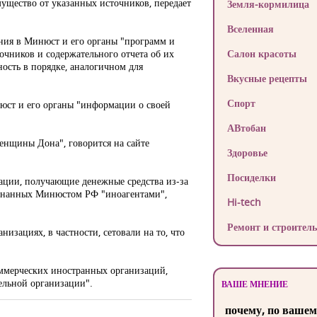
ущество от указанных источников, передает
Земля-кормилица
Вселенная
ния в Минюст и его органы "программ и
чников и содержательного отчета об их
Салон красоты
ость в порядке, аналогичном для
Вкусные рецепты
Спорт
юст и его органы "информации о своей
АВтобан
енщины Дона", говорится на сайте
Здоровье
Посиделки
ации, получающие денежные средства из-за
ризнанных Минюстом РФ "иноагентами",
Hi-tech
Ремонт и строитель
изациях, в частности, сетовали на то, что
коммерческих иностранных организаций,
ельной организации".
ВАШЕ МНЕНИЕ
почему, по вашем