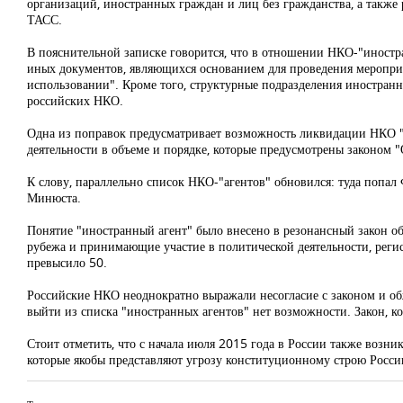
организаций, иностранных граждан и лиц без гражданства, а такж
ТАСС.
В пояснительной записке говорится, что в отношении НКО-"иностр
иных документов, являющихся основанием для проведения мероприя
использовании". Кроме того, структурные подразделения иностранн
российских НКО.
Одна из поправок предусматривает возможность ликвидации НКО "
деятельности в объеме и порядке, которые предусмотрены законом 
К слову, параллельно список НКО-"агентов" обновился: туда попал
Минюста.
Понятие "иностранный агент" было внесено в резонансный закон о
рубежа и принимающие участие в политической деятельности, реги
превысило 50.
Российские НКО неоднократно выражали несогласие с законом и обжа
выйти из списка "иностранных агентов" нет возможности. Закон, ко
Стоит отметить, что с начала июля 2015 года в России также возн
которые якобы представляют угрозу конституционному строю Росси