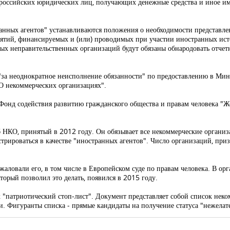
е российских юридических лиц, получающих денежные средства и иное им
анных агентов" устанавливаются положения о необходимости представле
тий, финансируемых и (или) проводимых при участии иностранных исто
ых неправительственных организаций будут обязаны обнародовать отчетн
за неоднократное неисполнение обязанности" по предоставлению в Мин
"О некоммерческих организациях".
 Фонд содействия развитию гражданского общества и правам человека "Ж
б НКО, принятый в 2012 году. Он обязывает все некоммерческие организ
стрироваться в качестве "иностранных агентов". Число организаций, п
ловали его, в том числе в Европейском суде по правам человека. В орган
торый позволил это делать, появился в 2015 году.
ик "патриотический стоп-лист". Документ представляет собой список не
и. Фигуранты списка - прямые кандидаты на получение статуса "нежелат