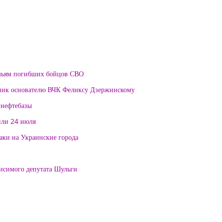
мьям погибших бойцов СВО
тник основателю ВЧК Феликсу Дзержинскому
 нефтебазы
или 24 июля
таки на Украинские города
висимого депутата Шульги