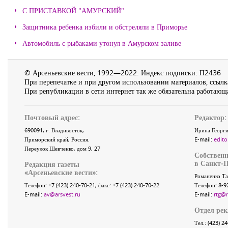
С ПРИСТАВКОЙ "АМУРСКИЙ"
Защитника ребенка избили и обстреляли в Приморье
Автомобиль с рыбаками утонул в Амурском заливе
© Арсеньевские вести, 1992—2022. Индекс подписки: П2436
При перепечатке и при другом использовании материалов, ссылка
При републикации в сети интернет так же обязательна работающа
Почтовый адрес:
Редактор:
690091
, г.
Владивосток
,
Ирина Георги
Приморский край
,
Россия
.
E-mail:
edito
Переулок Шевченко
, дом 9, 27
Собственн
в Санкт-П
Редакция газеты
«
Арсеньевские вести
»:
Романенко Та
Телефон:
+7 (423) 240-70-21
, факс:
+7 (423) 240-70-22
Телефон: 8-9
E-mail:
av@arsvest.ru
E-mail:
rtg@
Отдел ре
Тел.: (423) 2