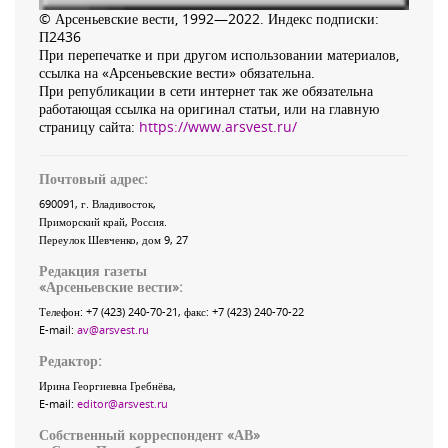
© Арсеньевские вести, 1992—2022. Индекс подписки:
П2436
При перепечатке и при другом использовании материалов,
ссылка на «Арсеньевские вести» обязательна.
При републикации в сети интернет так же обязательна
работающая ссылка на оригинал статьи, или на главную
страницу сайта:
https://www.arsvest.ru/
Почтовый адрес:
690091
, г.
Владивосток
,
Приморский край
,
Россия
.
Переулок Шевченко
, дом 9, 27
Редакция газеты
«
Арсеньевские вести
»:
Телефон:
+7 (423) 240-70-21
, факс:
+7 (423) 240-70-22
E-mail:
av@arsvest.ru
Редактор:
Ирина Георгиевна Гребнёва,
E-mail:
editor@arsvest.ru
Собственный корреспондент «АВ»