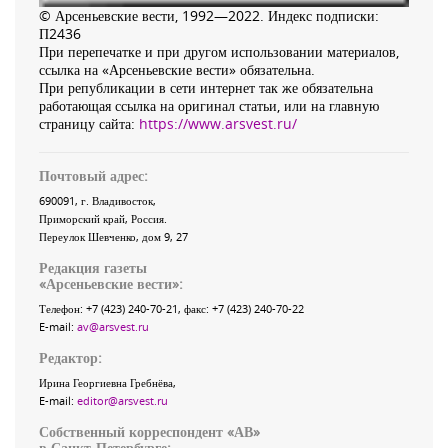
© Арсеньевские вести, 1992—2022. Индекс подписки:
П2436
При перепечатке и при другом использовании материалов,
ссылка на «Арсеньевские вести» обязательна.
При републикации в сети интернет так же обязательна
работающая ссылка на оригинал статьи, или на главную
страницу сайта:
https://www.arsvest.ru/
Почтовый адрес:
690091
, г.
Владивосток
,
Приморский край
,
Россия
.
Переулок Шевченко
, дом 9, 27
Редакция газеты
«
Арсеньевские вести
»:
Телефон:
+7 (423) 240-70-21
, факс:
+7 (423) 240-70-22
E-mail:
av@arsvest.ru
Редактор:
Ирина Георгиевна Гребнёва,
E-mail:
editor@arsvest.ru
Собственный корреспондент «АВ»
в Санкт-Петербурге: