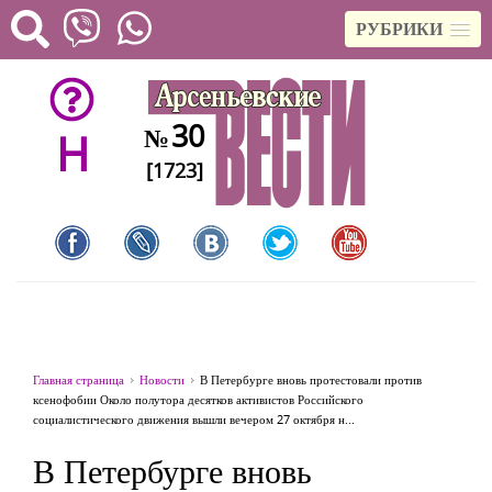
РУБРИКИ
30
№
H
[1723]
Главная страница
Новости
В Петербурге вновь протестовали против
ксенофобии Около полутора десятков активистов Российского
социалистического движения вышли вечером 27 октября н...
В Петербурге вновь