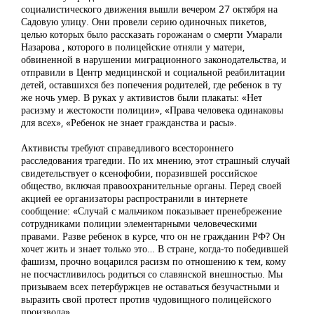
социалистического движения вышли вечером 27 октября на
Садовую улицу. Они провели серию одиночных пикетов,
целью которых было рассказать горожанам о смерти Умарали
Назарова , которого в полицейские отняли у матери,
обвиненной в нарушении миграционного законодательства, и
отправили в Центр медицинской и социальной реабилитации
детей, оставшихся без попечения родителей, где ребенок в ту
же ночь умер. В руках у активистов были плакаты: «Нет
расизму и жестокости полиции», «Права человека одинаковы
для всех», «Ребенок не знает гражданства и расы».
Активисты требуют справедливого всестороннего
расследования трагедии. По их мнению, этот страшный случай
свидетельствует о ксенофобии, поразившей российское
общество, включая правоохранительные органы. Перед своей
акцией ее организаторы распространили в интернете
сообщение: «Случай с мальчиком показывает пренебрежение
сотрудниками полиции элементарными человеческими
правами. Разве ребенок в курсе, что он не гражданин РФ? Он
хочет жить и знает только это… В стране, когда-то победившей
фашизм, прочно воцарился расизм по отношению к тем, кому
не посчастливилось родиться со славянской внешностью. Мы
призываем всех петербуржцев не оставаться безучастными и
выразить свой протест против чудовищного полицейского
произвола».