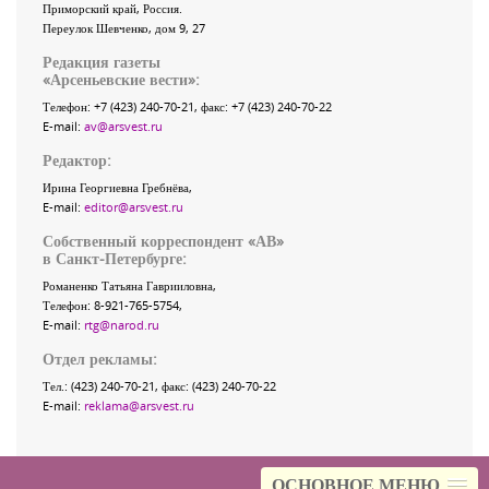
Приморский край
,
Россия
.
Переулок Шевченко
, дом 9, 27
Редакция газеты
«
Арсеньевские вести
»:
Телефон:
+7 (423) 240-70-21
, факс:
+7 (423) 240-70-22
E-mail:
av@arsvest.ru
Редактор:
Ирина Георгиевна Гребнёва,
E-mail:
editor@arsvest.ru
Собственный корреспондент «АВ»
в Санкт-Петербурге:
Романенко Татьяна Гаврииловна,
Телефон: 8-921-765-5754,
E-mail:
rtg@narod.ru
Отдел рекламы:
Тел.: (423) 240-70-21, факс: (423) 240-70-22
E-mail:
reklama@arsvest.ru
ОСНОВНОЕ МЕНЮ