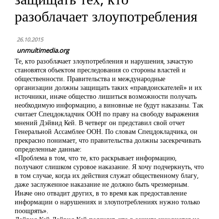
разоблачает злоупотребления
26.10.2015
unmultimedia.org
Те, кто разоблачает злоупотребления и нарушения, зачастую
становятся объектом преследования со стороны властей и
общественности. Правительства и международные
организации должны защищать таких «правдоискателей» и их
источники, иначе общество лишиться возможности получать
необходимую информацию, а виновные не будут наказаны. Так
считает Спецдокладчик ООН по праву на свободу выражения
мнений Дэйвид Кей. В четверг он представил свой отчет
Генеральной Ассамблее ООН. По словам Спецдокладчика, он
прекрасно понимает, что правительства должны засекречивать
определенные данные:
«Проблема в том, что те, кто раскрывает информацию,
получают слишком суровое наказание. Я хочу подчеркнуть, что
в том случае, когда их действия служат общественному благу,
даже заслуженное наказание не должно быть чрезмерным.
Иначе оно отвадит других, в то время как предоставление
информации о нарушениях и злоупотреблениях нужно только
поощрять».