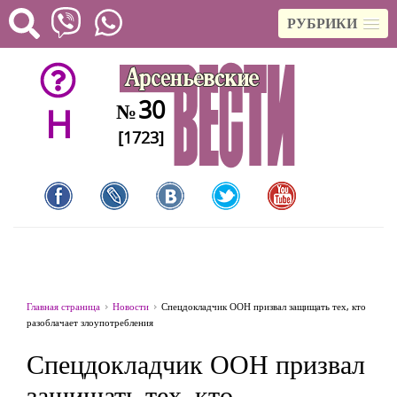
РУБРИКИ
30
№
H
[1723]
Главная страница
Новости
Спецдокладчик ООН призвал защищать тех, кто
разоблачает злоупотребления
Спецдокладчик ООН призвал
защищать тех, кто