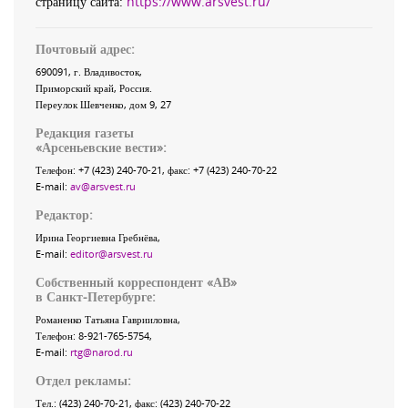
страницу сайта:
https://www.arsvest.ru/
Почтовый адрес:
690091
, г.
Владивосток
,
Приморский край
,
Россия
.
Переулок Шевченко
, дом 9, 27
Редакция газеты
«
Арсеньевские вести
»:
Телефон:
+7 (423) 240-70-21
, факс:
+7 (423) 240-70-22
E-mail:
av@arsvest.ru
Редактор:
Ирина Георгиевна Гребнёва,
E-mail:
editor@arsvest.ru
Собственный корреспондент «АВ»
в Санкт-Петербурге:
Романенко Татьяна Гаврииловна,
Телефон: 8-921-765-5754,
E-mail:
rtg@narod.ru
Отдел рекламы:
Тел.: (423) 240-70-21, факс: (423) 240-70-22