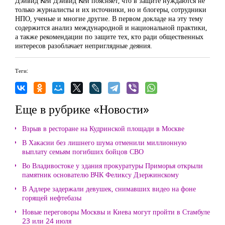
Дэйвид Кей Дэйвид Кей поясняет, что в защите нуждаются не
только журналисты и их источники, но и блогеры, сотрудники
НПО, ученые и многие другие. В первом докладе на эту тему
содержится анализ международной и национальной практики,
а также рекомендации по защите тех, кто ради общественных
интересов разоблачает неприглядные деяния.
Теги:
Еще в рубрике «Новости»
Взрыв в ресторане на Кудринской площади в Москве
В Хакасии без лишнего шума отменили миллионную
выплату семьям погибших бойцов СВО
Во Владивостоке у здания прокуратуры Приморья открыли
памятник основателю ВЧК Феликсу Дзержинскому
В Адлере задержали девушек, снимавших видео на фоне
горящей нефтебазы
Новые переговоры Москвы и Киева могут пройти в Стамбуле
23 или 24 июля