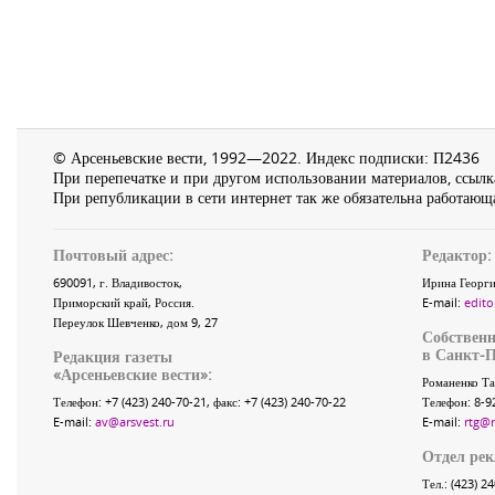
© Арсеньевские вести, 1992—2022. Индекс подписки: П2436
При перепечатке и при другом использовании материалов, ссылка
При републикации в сети интернет так же обязательна работающа
Почтовый адрес:
Редактор:
690091
, г.
Владивосток
,
Ирина Георги
Приморский край
,
Россия
.
E-mail:
edito
Переулок Шевченко
, дом 9, 27
Собственн
в Санкт-П
Редакция газеты
«
Арсеньевские вести
»:
Романенко Та
Телефон:
+7 (423) 240-70-21
, факс:
+7 (423) 240-70-22
Телефон: 8-9
E-mail:
av@arsvest.ru
E-mail:
rtg@
Отдел ре
Тел.: (423) 2