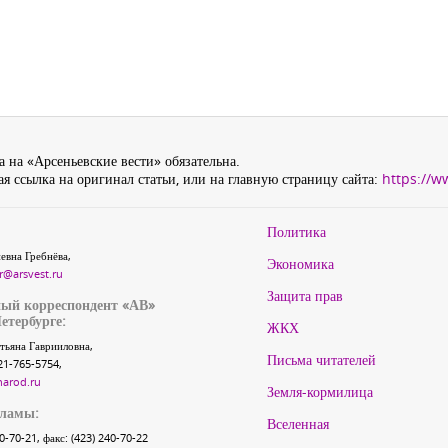
 на «Арсеньевские вести» обязательна.
я ссылка на оригинал статьи, или на главную страницу сайта:
https://w
Политика
евна Гребнёва,
Экономика
r@arsvest.ru
Защита прав
ый корреспондент «АВ»
етербурге:
ЖКХ
тьяна Гаврииловна,
Письма читателей
21-765-5754,
narod.ru
Земля-кормилица
кламы:
Вселенная
40-70-21, факс: (423) 240-70-22