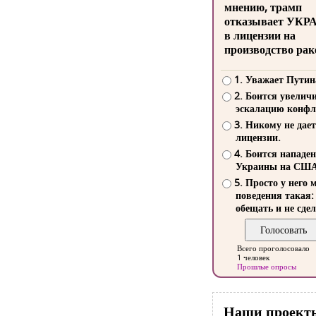
мнению, трамп
отказывает УКР
в лицензии на
производство рак
1. Уважает Путин
2. Боится увелич
эскалацию конфл
3. Никому не дает
лицензии.
4. Боится нападе
Украины на СШ
5. Просто у него 
поведения такая:
обещать и не сдел
Всего проголосовало
1 человек
Прошлые опросы
Наши проект