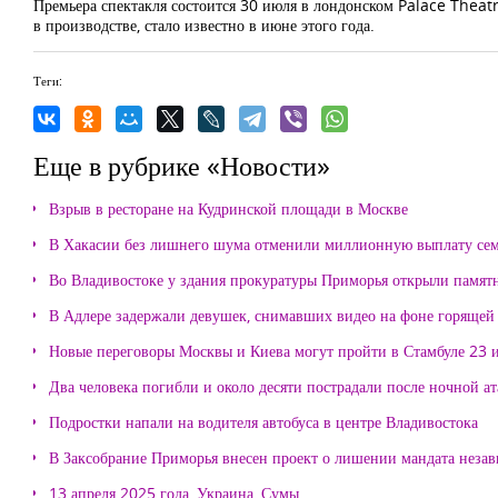
Премьера спектакля состоится 30 июля в лондонском Palace Theatre
в производстве, стало известно в июне этого года.
Теги:
Еще в рубрике «Новости»
Взрыв в ресторане на Кудринской площади в Москве
В Хакасии без лишнего шума отменили миллионную выплату се
Во Владивостоке у здания прокуратуры Приморья открыли памя
В Адлере задержали девушек, снимавших видео на фоне горящей
Новые переговоры Москвы и Киева могут пройти в Стамбуле 23 
Два человека погибли и около десяти пострадали после ночной а
Подростки напали на водителя автобуса в центре Владивостока
В Заксобрание Приморья внесен проект о лишении мандата неза
13 апреля 2025 года, Украина, Сумы.