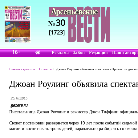
30
№
[1723]
16+
Реклама
ЗаКон
Редакция
Наши автор
Главная страница
Новости
Джоан Роулинг объявила спектакль «Проклятое дитя»
Джоан Роулинг объявила спекта
25.10.2015
gazeta.ru
Писательница Джоан Роулинг и режиссер Джон Тиффани официально
Сюжет постановки развернется через 19 лет после событий седьмой
магии и воспитывать троих детей, параллельно разбираясь со свои