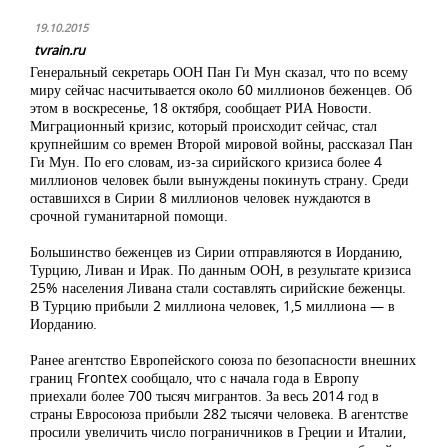
19.10.2015
tvrain.ru
Генеральный секретарь ООН Пан Ги Мун сказал, что по всему
миру сейчас насчитывается около 60 миллионов беженцев. Об
этом в воскресенье, 18 октября, сообщает РИА Новости.
Миграционный кризис, который происходит сейчас, стал
крупнейшим со времен Второй мировой войны, рассказал Пан
Ги Мун. По его словам, из-за сирийского кризиса более 4
миллионов человек были вынуждены покинуть страну. Среди
оставшихся в Сирии 8 миллионов человек нуждаются в
срочной гуманитарной помощи.
Большинство беженцев из Сирии отправляются в Иорданию,
Турцию, Ливан и Ирак. По данным ООН, в результате кризиса
25% населения Ливана стали составлять сирийские беженцы.
В Турцию прибыли 2 миллиона человек, 1,5 миллиона — в
Иорданию.
Ранее агентство Европейского союза по безопасности внешних
границ Frontex сообщало, что с начала года в Европу
приехали более 700 тысяч мигрантов. За весь 2014 год в
страны Евросоюза прибыли 282 тысячи человека. В агентстве
просили увеличить число пограничников в Греции и Италии,