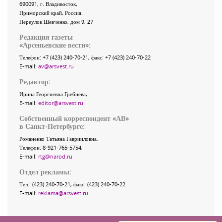
690091
, г.
Владивосток
,
Приморский край
,
Россия
.
Переулок Шевченко
, дом 9, 27
Редакция газеты
«
Арсеньевские вести
»:
Телефон:
+7 (423) 240-70-21
, факс:
+7 (423) 240-70-22
E-mail:
av@arsvest.ru
Редактор:
Ирина Георгиевна Гребнёва,
E-mail:
editor@arsvest.ru
Собственный корреспондент «АВ»
в Санкт-Петербурге:
Романенко Татьяна Гаврииловна,
Телефон: 8-921-765-5754,
E-mail:
rtg@narod.ru
Отдел рекламы:
Тел.: (423) 240-70-21, факс: (423) 240-70-22
E-mail:
reklama@arsvest.ru