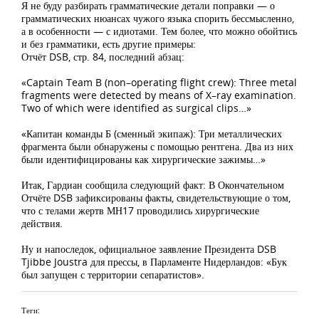
Я не буду разбирать грамматические детали поправки — о
грамматических нюансах чужого языка спорить бессмысленно,
а в особенности — с идиотами. Тем более, что можно обойтись
и без грамматики, есть другие примеры:
Отчёт DSB, стр. 84, последний абзац:
«Captain Team B (non–operating flight crew): Three metal
fragments were detected by means of X–ray examination.
Two of which were identified as surgical clips…»
«Капитан команды Б (сменный экипаж): Три металлических
фрагмента были обнаружены с помощью рентгена. Два из них
были идентифицированы как хирургические зажимы…»
Итак, Гардиан сообщила следующий факт: В Окончательном
Отчёте DSB зафиксированы факты, свидетельствующие о том,
что с телами жертв МН17 проводились хирургические
действия.
Ну и напоследок, официальное заявление Президента DSB
Tjibbe Joustra для прессы, в Парламенте Нидерландов: «Бук
был запущен с территории сепаратистов».
Теги: