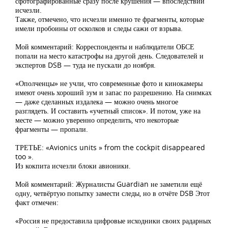
сфотографированные сразу после крушения — впоследствии
исчезли.
Также, отмечено, что исчезли именно те фрагменты, которые
имели пробоины от осколков и следы сажи от взрыва.
Мой комментарий: Корреспонденты и наблюдатели ОБСЕ
попали на место катастрофы на другой день. Следователей и
экспертов DSB — туда не пускали до ноября.
«Ополченцы» не учли, что современные фото и кинокамеры
имеют очень хороший зум и запас по разрешению. На снимках
— даже сделанных издалека — можно очень многое
разглядеть. И составить «учетный список». И потом, уже на
месте — можно уверенно определить, что некоторые
фрагменты — пропали.
ТРЕТЬЕ: «Avionics units » from the cockpit disappeared
too ».
Из кокпита исчезли блоки авионики.
Мой комментарий: Журналисты Guardian не заметили ещё
одну, четвёртую попытку замести следы, но в отчёте DSB Этот
факт отмечен:
«Россия не предоставила цифровые исходники своих радарных