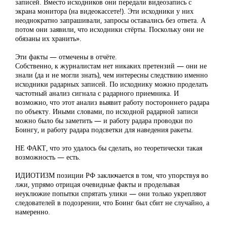
записей. Вместо исходников они передали видеозапись с
экрана монитора (на видеокассете!). Эти исходники у них
неоднократно запрашивали, запросы оставались без ответа. А
потом они заявили, что исходники стёрты. Поскольку они не
обязаны их хранить».
Эти факты — отмечены в отчёте.
Собственно, к журналистам нет никаких претензий — они не
знали (да и не могли знать), чем интересны следствию именно
исходники радарных записей. По исходнику можно проделать
частотный анализ сигнала с радарного приемника. И
возможно, что этот анализ выявит работу постороннего радара
по объекту. Иными словами, по исходной радарной записи
можно было бы заметить — и работу радара проводки по
Боингу, и работу радара подсветки для наведения ракеты.
НЕ ФАКТ, что это удалось бы сделать, но теоретически такая
возможность — есть.
ИДИОТИЗМ позиции РФ заключается в том, что упорствуя во
лжи, упрямо отрицая очевидные факты и проделывая
неуклюжие попытки спрятать улики — они только укрепляют
следователей в подозрении, что Боинг был сбит не случайно, а
намеренно.