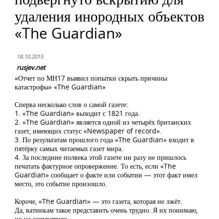
удаления инородных объектов
«The Guardian»
18.10.2015
rusjev.net
«Отчет по МН17 выявил попытки скрыть причины
катастрофы» «The Guardian»
Сперва несколько слов о самой газете:
1. «The Guardian» выходит с 1821 года.
2. «The Guardian» является одной из четырёх британских
газет, имеющих статус «Newspaper of record».
3. По результатам прошлого года «The Guardian» входит в
пятёрку самых читаемых газет мира.
4. За последние полвека этой газете ни разу не пришлось
печатать фактурное опровержение. То есть, если «The
Guardian» сообщает о факте или событии — этот факт имел
место, это событие произошло.
Короче, «The Guardian» — это газета, которая не лжёт.
Да, ватникам такое представить очень трудно. Я их понимаю,
но не сочувствую.