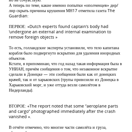
А теперь по теме, какие именно попытки «ополченцев» днр/
лнр скрыть причины крушения МН17 отметила газета The
Guardian:
ПЕРВОЕ: «Dutch experts found captain’s body had
‘undergone an external and internal examination to
remove foreign objects »
То есть, голландские эксперты установили, что тело капитана
корабля было подвергнуто вскрытию для удаления инородных
объектов.
Кстати, я припоминаю, что год назад такая информация была в
УНИАН, причём сообщения о том, что незаконное вскрытие
сделали в Донецке — эти сообщения были как от донецких
врачей, так и от харьковских (трупы привозили из Донецка в
Харьковский морг, и уже оттуда везли самолётом в
Нидерланды).
ВТОРОЕ: «The report noted that some “aeroplane parts
and cargo” photographed immediately after the crash
vanished ».
В отчёте отмечено, что многие части самолёта и груза,