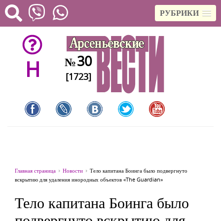
РУБРИКИ
30
№
H
[1723]
Главная страница
Новости
Тело капитана Боинга было подвергнуто
вскрытию для удаления инородных объектов «The Guardian»
Тело капитана Боинга было
подвергнуто вскрытию для