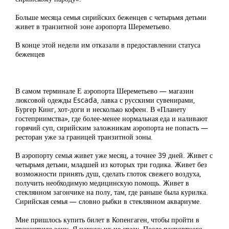
Больше месяца семья сирийских беженцев с четырьмя детьми
живет в транзитной зоне аэропорта Шереметьево.
В конце этой недели им отказали в предоставлении статуса
беженцев
В самом терминале Е аэропорта Шереметьево — магазин
люксовой одежды Escada, лавка с русскими сувенирами,
Бургер Кинг, хот-доги и несколько кофеен. В «Планету
гостеприимства», где более-менее нормальная еда и наливают
горячий суп, сирийским заложникам аэропорта не попасть —
ресторан уже за границей транзитной зоны.
В аэропорту семья живет уже месяц, а точнее 39 дней. Живет с
четырьмя детьми, младшей из которых три годика. Живет без
возможности принять душ, сделать глоток свежего воздуха,
получить необходимую медицинскую помощь. Живет в
стеклянном загончике на полу, там, где раньше была курилка.
Сирийская семья — словно рыбки в стеклянном аквариуме.
Мне пришлось купить билет в Копенгаген, чтобы пройти в
транзитную зону. Я нахожу их не сразу. После паспортного