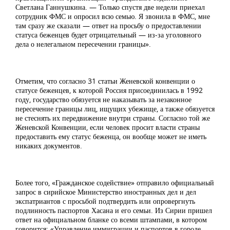
Светлана Ганнушкина. — Только спустя две недели приехал
сотрудник ФМС и опросил всю семью. Я звонила в ФМС, мне
там сразу же сказали — ответ на просьбу о предоставлении
статуса беженцев будет отрицательный — из-за уголовного
дела о нелегальном пересечении границы».
Отметим, что согласно 31 статьи Женевской конвенции о
статусе беженцев, к которой Россия присоединилась в 1992
году, государство обязуется не наказывать за незаконное
пересечение границы лиц, ищущих убежище, а также обязуется
не стеснять их передвижение внутри страны. Согласно той же
Женевской Конвенции, если человек просит власти страны
предоставить ему статус беженца, он вообще может не иметь
никаких документов.
Более того, «Гражданское содействие» отправило официальный
запрос в сирийское Министерство иностранных дел и дел
экспатриантов с просьбой подтвердить или опровергнуть
подлинность паспортов Хасана и его семьи. Из Сирии пришел
ответ на официальном бланке со всеми штампами, в котором
говорится: «Управление иммиграции и паспортов в городе