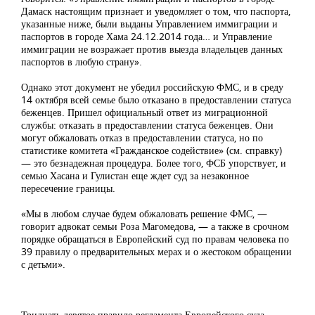
Дамаск настоящим признает и уведомляет о том, что паспорта,
указанные ниже, были выданы Управлением иммиграции и
паспортов в городе Хама 24.12.2014 года… и Управление
иммиграции не возражает против выезда владельцев данных
паспортов в любую страну».
Однако этот документ не убедил российскую ФМС, и в среду
14 октября всей семье было отказано в предоставлении статуса
беженцев. Пришел официальный ответ из миграционной
службы: отказать в предоставлении статуса беженцев. Они
могут обжаловать отказ в предоставлении статуса, но по
статистике комитета «Гражданское содействие» (см. справку)
— это безнадежная процедура. Более того, ФСБ упорствует, и
семью Хасана и Гулистан еще ждет суд за незаконное
пересечение границы.
«Мы в любом случае будем обжаловать решение ФМС, —
говорит адвокат семьи Роза Магомедова, — а также в срочном
порядке обращаться в Европейский суд по правам человека по
39 правилу о предварительных мерах и о жестоком обращении
с детьми».
Тридцать девятое правило регламента Европейского суда