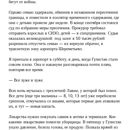
бегут от войны.
Однако семью задержали, обвинив в незаконном пересечении
границы, и поместили в изолятор временного содержания, где
они с детьми провели две недели. В конце сентября состоялся
суд по избранию меры пресечения. Прокурор требовал
отправить взрослых в СИЗО, детей — в спецприемник. Судья
оказалась великодушной: под залог в 50 тысяч рублей
разрешила отпустить семью — их вернули обратно, в
транзитную зону аэропорта Шереметьево.
Я приехала в аэропорт в субботу, в день, когда Гулистан стало
совсем плохо. Она и накануне разговаривала почти плача,
повторяя все время:
— Все хуже и хуже.
Всю ночь мучалась с трехлетней Лавин, у которой был понос.
Все дети (еще три мальчика — 8, 10, 13 лет) уже переболели
гриппом, отмучались со вшами, которые первые дни атаковали
их, и тут — новая напасть.
Лекарства нужно покупать самим в аптеке в терминале. Кое-
какими лекарствами помогли уборщицы. В пятницу у Гулистан
упало давление, болела голова, ее продуло. Позвала врачей из