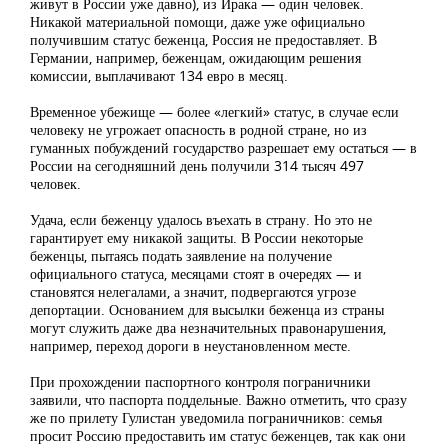
живут в России уже давно), из Ирака — один человек.
Никакой материальной помощи, даже уже официально
получившим статус беженца, Россия не предоставляет. В
Германии, например, беженцам, ожидающим решения
комиссии, выплачивают 134 евро в месяц.
Временное убежище — более «легкий» статус, в случае если
человеку не угрожает опасность в родной стране, но из
гуманных побуждений государство разрешает ему остаться — в
России на сегодняшний день получили 314 тысяч 497
человек.
Удача, если беженцу удалось въехать в страну. Но это не
гарантирует ему никакой защиты. В России некоторые
беженцы, пытаясь подать заявление на получение
официального статуса, месяцами стоят в очередях — и
становятся нелегалами, а значит, подвергаются угрозе
депортации. Основанием для высылки беженца из страны
могут служить даже два незначительных правонарушения,
например, переход дороги в неустановленном месте.
При прохождении паспортного контроля пограничники
заявили, что паспорта поддельные. Важно отметить, что сразу
же по прилету Гулистан уведомила пограничников: семья
просит Россию предоставить им статус беженцев, так как они