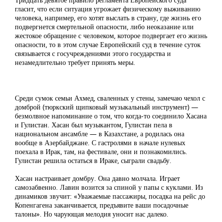
гласит, что если ситуация угрожает физическому выживанию
человека, например, его хотят выслать в страну, где жизнь его
подвергнется смертельной опасности, либо неоказание или
жестокое обращение с человеком, которое подвергает его жизнь
опасности, то в этом случае Европейский суд в течение суток
связывается с госучреждениями этого государства и
незамедлительно требует принять меры.
Среди сумок семьи Ахмед, сваленных у стены, замечаю чехол с
домброй (тюркский щипковый музыкальный инструмент) —
безмолвное напоминание о том, что когда-то соединило Хасана
и Гулистан. Хасан был музыкантом, Гулистан пела в
национальном ансамбле — в Казахстане, а родилась она
вообще в Азербайджане. С гастролями в начале нулевых
поехала в Ирак, там, на фестивале, они и познакомились.
Гулистан решила остаться в Ираке, сыграли свадьбу.
Хасан настраивает домбру. Она давно молчала. Играет
самозабвенно. Лавин возится за спиной у папы с куклами. Из
динамиков звучит: «Уважаемые пассажиры, посадка на рейс до
Копенгагена заканчивается, предъявите ваши посадочные
талоны». Но чарующая мелодия уносит нас далеко.