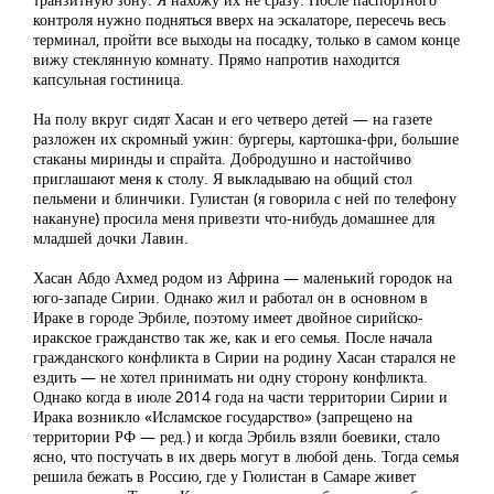
контроля нужно подняться вверх на эскалаторе, пересечь весь
терминал, пройти все выходы на посадку, только в самом конце
вижу стеклянную комнату. Прямо напротив находится
капсульная гостиница.
На полу вкруг сидят Хасан и его четверо детей — на газете
разложен их скромный ужин: бургеры, картошка-фри, большие
стаканы миринды и спрайта. Добродушно и настойчиво
приглашают меня к столу. Я выкладываю на общий стол
пельмени и блинчики. Гулистан (я говорила с ней по телефону
накануне) просила меня привезти что-нибудь домашнее для
младшей дочки Лавин.
Хасан Абдо Ахмед родом из Африна — маленький городок на
юго-западе Сирии. Однако жил и работал он в основном в
Ираке в городе Эрбиле, поэтому имеет двойное сирийско-
иракское гражданство так же, как и его семья. После начала
гражданского конфликта в Сирии на родину Хасан старался не
ездить — не хотел принимать ни одну сторону конфликта.
Однако когда в июле 2014 года на части территории Сирии и
Ирака возникло «Исламское государство» (запрещено на
территории РФ — ред.) и когда Эрбиль взяли боевики, стало
ясно, что постучать в их дверь могут в любой день. Тогда семья
решила бежать в Россию, где у Гюлистан в Самаре живет