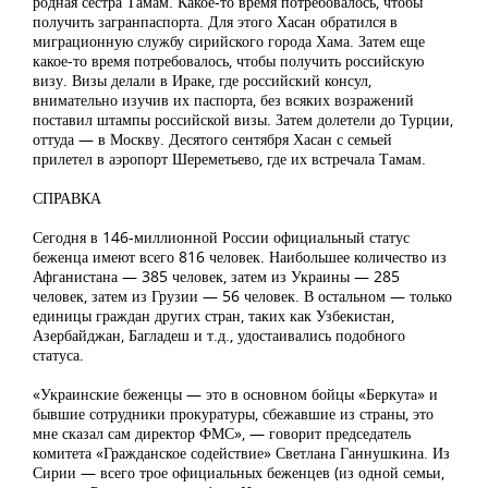
родная сестра Тамам. Какое-то время потребовалось, чтобы
получить загранпаспорта. Для этого Хасан обратился в
миграционную службу сирийского города Хама. Затем еще
какое-то время потребовалось, чтобы получить российскую
визу. Визы делали в Ираке, где российский консул,
внимательно изучив их паспорта, без всяких возражений
поставил штампы российской визы. Затем долетели до Турции,
оттуда — в Москву. Десятого сентября Хасан с семьей
прилетел в аэропорт Шереметьево, где их встречала Тамам.
СПРАВКА
Сегодня в 146-миллионной России официальный статус
беженца имеют всего 816 человек. Наибольшее количество из
Афганистана — 385 человек, затем из Украины — 285
человек, затем из Грузии — 56 человек. В остальном — только
единицы граждан других стран, таких как Узбекистан,
Азербайджан, Багладеш и т.д., удостаивались подобного
статуса.
«Украинские беженцы — это в основном бойцы «Беркута» и
бывшие сотрудники прокуратуры, сбежавшие из страны, это
мне сказал сам директор ФМС», — говорит председатель
комитета «Гражданское содействие» Светлана Ганнушкина. Из
Сирии — всего трое официальных беженцев (из одной семьи,