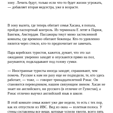
зону. Лечить будут, только если что-то будет жизни угрожать,
— добавляет вторая медсестра, уже в возрасте.
В зону вылета, где теперь обитает семья Хасана, я попала,
пройдя паспортный контроль. Из терминала Е летят в Париж,
Бангкок, Амстердам. Пассажиры текут мимо застекленной
комнаты, где временно обитают беженцы. Кто-то удивленно
пялится через стекло, кто-то предпочитает не замечать.
Пара корейских туристов, кажется, думает, что это зал
ожидания: уверенно заходят и опускаются прямо на пол,
разуваются, подкладывают под голову сумки.
— Иностранные туристы иногда заходят, спрашивают, чем
помочь. Русские к нам ни разу еще не подходили, те, кто здесь
работает, — тоже, — говорит тринадцатилетний Рэнас. Он
становится переводчиком, нашим связующим звеном. Хасан не
знает ни английского, ни русского (в отличие от Гулистан), а
Рэнас отлично выучил английский язык в школе.
В этой комнате семья живет уже две недели, то есть с тех пор,
как их отпустили из ИВС. Вид из окна — взлетная полоса. У
стены составлены все вещи, которые успели увезти, всего пять