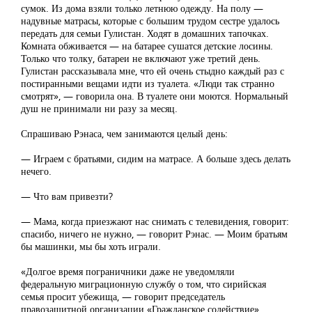
сумок. Из дома взяли только летнюю одежду. На полу —
надувные матрасы, которые с большим трудом сестре удалось
передать для семьи Гулистан. Ходят в домашних тапочках.
Комната обживается — на батарее сушатся детские лосины.
Только что толку, батареи не включают уже третий день.
Гулистан рассказывала мне, что ей очень стыдно каждый раз с
постиранными вещами идти из туалета. «Люди так странно
смотрят», — говорила она. В туалете они моются. Нормальный
душ не принимали ни разу за месяц.
Спрашиваю Рэнаса, чем занимаются целый день:
— Играем с братьями, сидим на матрасе. А больше здесь делать
нечего.
— Что вам привезти?
— Мама, когда приезжают нас снимать с телевидения, говорит:
спасибо, ничего не нужно, — говорит Рэнас. — Моим братьям
бы машинки, мы бы хоть играли.
«Долгое время пограничники даже не уведомляли
федеральную миграционную службу о том, что сирийская
семья просит убежища, — говорит председатель
правозащитной организации «Гражданское содействие»