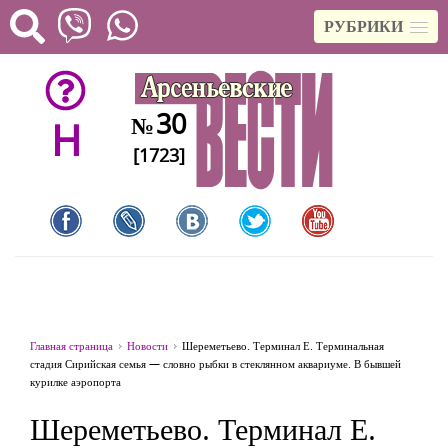
РУБРИКИ
30
№
H
[1723]
Главная страница
Новости
Шереметьево. Терминал Е. Терминальная
стадия Сирийская семья — словно рыбки в стеклянном аквариуме. В бывшей
курилке аэропорта
Шереметьево. Терминал Е.