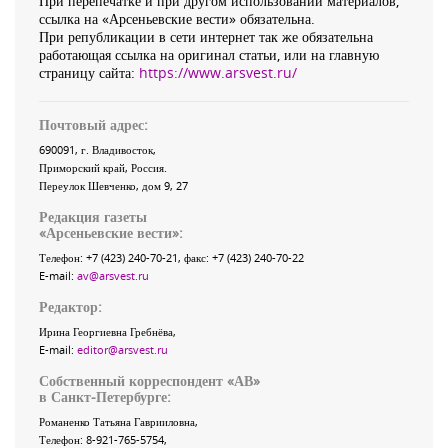
При перепечатке и при другом использовании материалов,
ссылка на «Арсеньевские вести» обязательна.
При републикации в сети интернет так же обязательна
работающая ссылка на оригинал статьи, или на главную
страницу сайта:
https://www.arsvest.ru/
Почтовый адрес:
690091
, г.
Владивосток
,
Приморский край
,
Россия
.
Переулок Шевченко
, дом 9, 27
Редакция газеты
«
Арсеньевские вести
»:
Телефон:
+7 (423) 240-70-21
, факс:
+7 (423) 240-70-22
E-mail:
av@arsvest.ru
Редактор:
Ирина Георгиевна Гребнёва,
E-mail:
editor@arsvest.ru
Собственный корреспондент «АВ»
в Санкт-Петербурге:
Романенко Татьяна Гаврииловна,
Телефон: 8-921-765-5754,