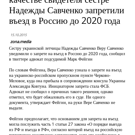
Надежды Савченко запретили
въезд в Россию до 2020 года
15.10.2015
zona.media
Сестру украинской летчицы Надежды Савченко Веру Савченко
уведомили о запрете на въезд в Россию до 2020 года, сообщил
в твиттере адвокат подсудимой Марк Фейгин
По словам Фейгина, Вера Савченко узнала о запрете на въезд
на украинско-российском пропускном пункте Черково-
Меловое, куда она прибыла в сопровождении консула Украины
Александра Ковтуна. Инициатором запрета стала ФСБ.
Адвокат не сообщил о причинах такого решения, однако
отметил, что будет обжаловать его в суде. Ни одного
документа, утверждает Фейгин, на руки Вере Савченко не
выдали.
Фейгин предполагает, что основанием для запрета на въезд
могла послужить часть 1 статьи 27 закона «О порядке выезда
из РФ и въезда в РФ», согласно которой въезд на российскую
территорию иностранцу запрещается, если это необходимо в