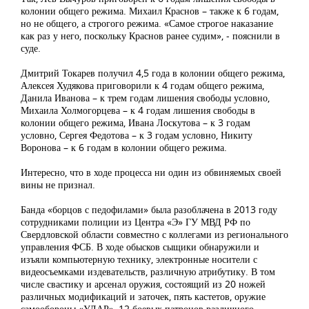
колонии общего режима. Михаил Краснов – также к 6 годам,
но не общего, а строгого режима. «Самое строгое наказание
как раз у него, поскольку Краснов ранее судим», - пояснили в
суде.
Дмитрий Токарев получил 4,5 года в колонии общего режима,
Алексея Худякова приговорили к 4 годам общего режима,
Данила Иванова – к трем годам лишения свободы условно,
Михаила Холмогорцева – к 4 годам лишения свободы в
колонии общего режима, Ивана Лоскутова – к 3 годам
условно, Сергея Федотова – к 3 годам условно, Никиту
Воронова – к 6 годам в колонии общего режима.
Интересно, что в ходе процесса ни один из обвиняемых своей
вины не признал.
Банда «борцов с педофилами» была разоблачена в 2013 году
сотрудниками полиции из Центра «Э» ГУ МВД РФ по
Свердловской области совместно с коллегами из регионального
управления ФСБ. В ходе обысков сыщики обнаружили и
изъяли компьютерную технику, электронные носители с
видеосъемками издевательств, различную атрибутику. В том
числе свастику и арсенал оружия, состоящий из 20 ножей
различных модификаций и заточек, пять кастетов, оружие
самообороны «УДАР», 12 боевых патронов различного