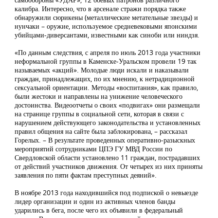
калибра. Интересно, что в арсенале стражи порядка также
обнаружили сюрикены (металлические метательные звезды) и
нунчаки – оружие, используемое средневековыми японскими
убийцами-диверсантами, известными как синоби или ниндзя.
«По данным следствия, с апреля по июль 2013 года участники
неформальной группы в Каменске-Уральском провели 19 так
называемых «акций». Молодые люди искали и наказывали
граждан, принадлежащих, по их мнению, к нетрадиционной
сексуальной ориентации. Методы «воспитания», как правило,
были жестоки и направлены на унижение человеческого
достоинства. Видеоотчеты о своих «подвигах» они размещали
на странице группы в социальной сети, которая в связи с
нарушением действующего законодательства и установленных
правил общения на сайте была заблокирована, – рассказал
Горелых. – В результате проведенных оперативно-разыскных
мероприятий сотрудниками ЦПЭ ГУ МВД России по
Свердловской области установлено 11 граждан, пострадавших
от действий участников движения. От четырех из них приняты
заявления по пяти фактам преступных деяний».
В ноябре 2013 года находившийся под подпиской о невыезде
лидер организации и один из активных членов банды
ударились в бега, после чего их объявили в федеральный