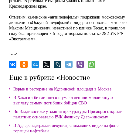
розыск. В результате сыщикам удалось поймать их в
Краснодарском крае.
Отметим, каменские «антипедофилы» подражали московскому
движению «Оккупай-педофиляй», лидер и основатель которого
Максим Марцинкевич, известный по кличке Тесак, в прошлом
году был приговорен к 5 годам тюрьмы по статье 282 УК РФ
«Экстремизм».
Теги:
Еще в рубрике «Новости»
Взрыв в ресторане на Кудринской площади в Москве
В Хакасии без лишнего шума отменили миллионную
выплату семьям погибших бойцов СВО
Во Владивостоке у здания прокуратуры Приморья открыли
памятник основателю ВЧК Феликсу Дзержинскому
В Адлере задержали девушек, снимавших видео на фоне
горящей нефтебазы