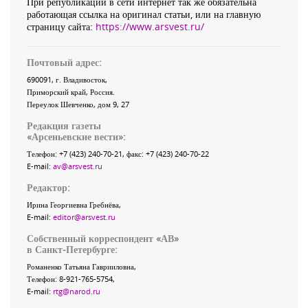
При републикации в сети интернет так же обязательна
работающая ссылка на оригинал статьи, или на главную
страницу сайта:
https://www.arsvest.ru/
Почтовый адрес:
690091
, г.
Владивосток
,
Приморский край
,
Россия
.
Переулок Шевченко
, дом 9, 27
Редакция газеты
«
Арсеньевские вести
»:
Телефон:
+7 (423) 240-70-21
, факс:
+7 (423) 240-70-22
E-mail:
av@arsvest.ru
Редактор:
Ирина Георгиевна Гребнёва,
E-mail:
editor@arsvest.ru
Собственный корреспондент «АВ»
в Санкт-Петербурге:
Романенко Татьяна Гаврииловна,
Телефон: 8-921-765-5754,
E-mail:
rtg@narod.ru