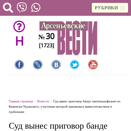
РУБРИКИ
30
№
H
[1723]
Главная страница
Новости
Суд вынес приговор банде «антипедофилов» из
Каменска-Уральского, участники которой занимались вымогательством и
грабежами
Суд вынес приговор банде