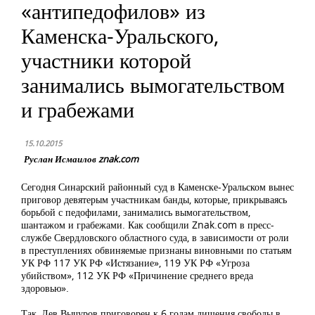
«антипедофилов» из
Каменска-Уральского,
участники которой
занимались вымогательством
и грабежами
15.10.2015
Руслан Исмаилов znak.com
Сегодня Синарский районный суд в Каменске-Уральском вынес
приговор девятерым участникам банды, которые, прикрываясь
борьбой с педофилами, занимались вымогательством,
шантажом и грабежами. Как сообщили Znak.com в пресс-
службе Свердловского областного суда, в зависимости от роли
в преступлениях обвиняемые признаны виновными по статьям
УК РФ 117 УК РФ «Истязание», 119 УК РФ «Угроза
убийством», 112 УК РФ «Причинение среднего вреда
здоровью».
Так, Лев Вычуров приговорен к 6 годам лишения свободы в