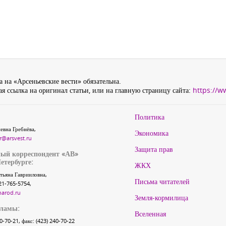
 на «Арсеньевские вести» обязательна.
я ссылка на оригинал статьи, или на главную страницу сайта:
https://w
Политика
евна Гребнёва,
Экономика
r@arsvest.ru
Защита прав
ый корреспондент «АВ»
етербурге:
ЖКХ
тьяна Гаврииловна,
Письма читателей
21-765-5754,
narod.ru
Земля-кормилица
кламы:
Вселенная
40-70-21, факс: (423) 240-70-22