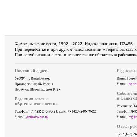
© Арсеньевские вести, 1992—2022. Индекс подписки: П2436
При перепечатке и при другом использовании материалов, ссылка
При републикации в сети интернет так же обязательна работающа
Почтовый адрес:
Редактор:
690091
, г.
Владивосток
,
Ирина Георги
Приморский край
,
Россия
.
E-mail:
edito
Переулок Шевченко
, дом 9, 27
Собственн
в Санкт-П
Редакция газеты
«
Арсеньевские вести
»:
Романенко Та
Телефон:
+7 (423) 240-70-21
, факс:
+7 (423) 240-70-22
Телефон: 8-9
E-mail:
av@arsvest.ru
E-mail:
rtg@
Отдел ре
Тел.: (423) 2