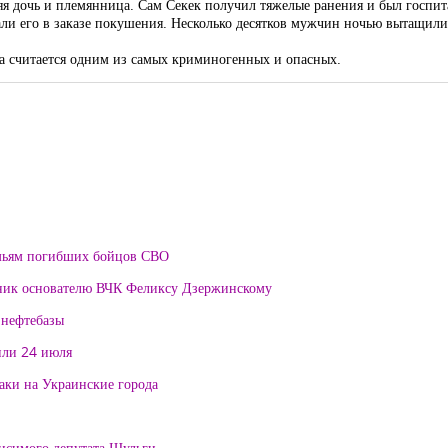
тняя дочь и племянница. Сам Секек получил тяжелые ранения и был госпи
ли его в заказе покушения. Несколько десятков мужчин ночью вытащили 
ра считается одним из самых криминогенных и опасных.
мьям погибших бойцов СВО
тник основателю ВЧК Феликсу Дзержинскому
 нефтебазы
или 24 июля
таки на Украинские города
висимого депутата Шульги