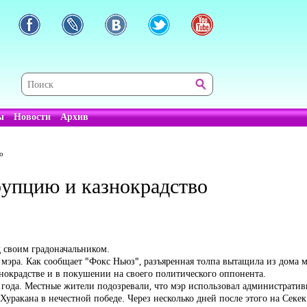
ы
Новости
Архив
о
рупцию и казнокрадство
д своим градоначальником.
мэра. Как сообщает "Фокс Ньюз", разъяренная толпа вытащила из дома м
нокрадстве и в покушении на своего политического оппонента.
о года. Местные жители подозревали, что мэр использовал административ
уракана в нечестной победе. Через несколько дней после этого на Секе