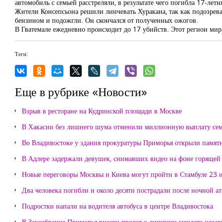
автомобиль с семьей расстреляли, в результате чего погибла 17-ле
Жители Консепсьона решили линчевать Хуракана, так как подозрева
бензином и подожгли. Он скончался от полученных ожогов.
В Гватемале ежедневно происходит до 17 убийств. Этот регион ми
Теги:
Еще в рубрике «Новости»
Взрыв в ресторане на Кудринской площади в Москве
В Хакасии без лишнего шума отменили миллионную выплату се
Во Владивостоке у здания прокуратуры Приморья открыли памя
В Адлере задержали девушек, снимавших видео на фоне горящей
Новые переговоры Москвы и Киева могут пройти в Стамбуле 23 
Два человека погибли и около десяти пострадали после ночной а
Подростки напали на водителя автобуса в центре Владивостока
В Заксобрание Приморья внесен проект о лишении мандата неза