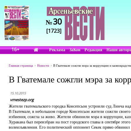
30
№
[1723]
16+
Реклама
ЗаКон
Редакция
Наши автор
Главная страница
Новости
В Гватемале сожгли мэра за коррупцию и казнокрадств
В Гватемале сожгли мэра за кор
15.10.2015
vmestezp.org
Жители гватемальского городка Консепсьон устроили суд Линча на
В Гватемале, в небольшом городе Консепсьон жители сожгли своего 
избиения, сожгла за живо. Жители обвинили мэра в коррупции, каз
Хуракана был переизбран на пост городского главы в сентябре этог
волеизъявления. Его политический оппонент Секек прямо обвинил Х