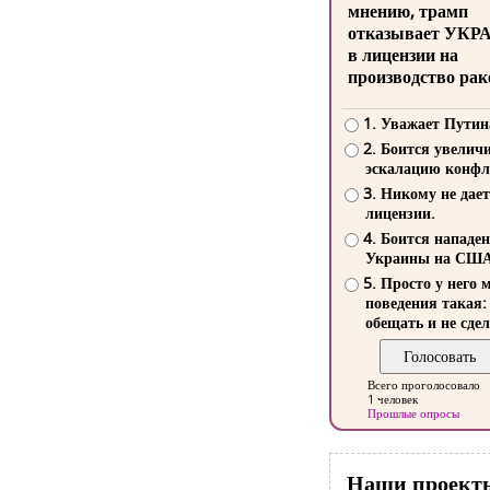
мнению, трамп
отказывает УКР
в лицензии на
производство рак
1. Уважает Путин
2. Боится увелич
эскалацию конфл
3. Никому не дает
лицензии.
4. Боится нападе
Украины на СШ
5. Просто у него 
поведения такая:
обещать и не сдел
Всего проголосовало
1 человек
Прошлые опросы
Наши проект