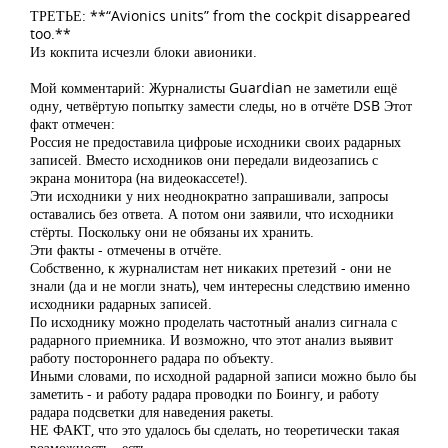
ТРЕТЬЕ: **“Avionics units” from the cockpit disappeared
too.**
Из кокпита исчезли блоки авионики.
Мой комментарий: Журналисты Guardian не заметили ещё
одну, четвёртую попытку замести следы, но в отчёте DSB Этот
факт отмечен:
Россия не предоставила цифроые исходники своих радарных
записей. Вместо исходников они передали видеозапись с
экрана монитора (на видеокассете!).
Эти исходники у них неоднократно запрашивали, запросы
оставались без ответа. А потом они заявили, что исходники
стёрты. Поскольку они не обязаны их хранить.
Эти факты - отмечены в отчёте.
Собственно, к журналистам нет никаких претезий - они не
знали (да и не могли знать), чем интересны следствию именно
исходники радарных записей.
По исходнику можно проделать частотный анализ сигнала с
радарного приемника. И возможно, что этот анализ выявит
работу постороннего радара по объекту.
Иными словами, по исходной радарной записи можно было бы
заметить - и работу радара проводки по Боингу, и работу
радара подсветки для наведения ракеты.
НЕ ФАКТ, что это удалось бы сделать, но теоретически такая
возможность - есть.