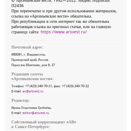
© Арсеньевские вести, 1992—2022. Индекс подписки:
П2436
При перепечатке и при другом использовании материалов,
ссылка на «Арсеньевские вести» обязательна.
При републикации в сети интернет так же обязательна
работающая ссылка на оригинал статьи, или на главную
страницу сайта:
https://www.arsvest.ru/
Почтовый адрес:
690091
, г.
Владивосток
,
Приморский край
,
Россия
.
Переулок Шевченко
, дом 9, 27
Редакция газеты
«
Арсеньевские вести
»:
Телефон:
+7 (423) 240-70-21
, факс:
+7 (423) 240-70-22
E-mail:
av@arsvest.ru
Редактор:
Ирина Георгиевна Гребнёва,
E-mail:
editor@arsvest.ru
Собственный корреспондент «АВ»
в Санкт-Петербурге: