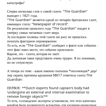
катастрофы"
Сперва несколько слов о самой газете: "The Guardian"
выходит с 1821 года.
"The Guardian" является одной из четырёх британских газет,
имеющих статус "Newspaper of record".
По результатам прошлого года "The Guardian" входит в
пятёрку самых читаемых газет мира.
За последние полвека этой газете ни разу не пришлось
печатать фактурное опровержение.
То есть, если "The Guardian" сообщает о факте или событии -
этот факт имел место, это событие произошло.
Короче, это - газета, которая не лжёт.
Да, ватникам такое представить очень трудно. Я их понимаю,
но не сочувствую.
А теперь по теме - какие именно попытки *ополченцев* днр/
лнр скрыть причины крушения МН17 отметила газета The
Guardian:
ПЕРВОЕ: **Dutch experts found captain’s body had
‘undergone an external and internal examination to
remove foreign objects’**
То есть, голландские эксперты установили, что тело капитана
корабля было подвергнуто вскрытию для удаления инородных