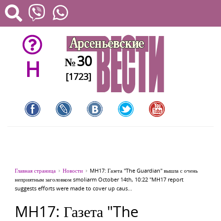
30
№
H
[1723]
Главная страница
Новости
MH17: Газета "The Guardian" вышла с очень
неприятным заголовком smoliarm October 14th, 10:22 "MH17 report
suggests efforts were made to cover up caus...
MH17: Газета "The