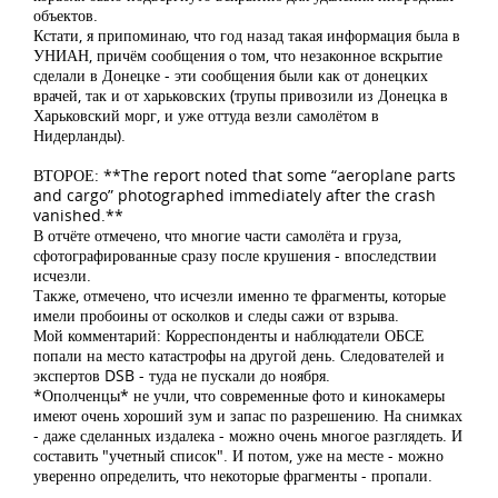
объектов.
Кстати, я припоминаю, что год назад такая информация была в
УНИАН, причём сообщения о том, что незаконное вскрытие
сделали в Донецке - эти сообщения были как от донецких
врачей, так и от харьковских (трупы привозили из Донецка в
Харьковский морг, и уже оттуда везли самолётом в
Нидерланды).
ВТОРОЕ: **The report noted that some “aeroplane parts
and cargo” photographed immediately after the crash
vanished.**
В отчёте отмечено, что многие части самолёта и груза,
сфотографированные сразу после крушения - впоследствии
исчезли.
Также, отмечено, что исчезли именно те фрагменты, которые
имели пробоины от осколков и следы сажи от взрыва.
Мой комментарий: Корреспонденты и наблюдатели ОБСЕ
попали на место катастрофы на другой день. Следователей и
экспертов DSB - туда не пускали до ноября.
*Ополченцы* не учли, что современные фото и кинокамеры
имеют очень хороший зум и запас по разрешению. На снимках
- даже сделанных издалека - можно очень многое разглядеть. И
составить "учетный список". И потом, уже на месте - можно
уверенно определить, что некоторые фрагменты - пропали.