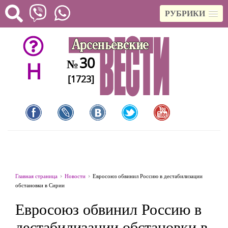
РУБРИКИ
30
№
H
[1723]
Главная страница
Новости
Евросоюз обвинил Россию в дестабилизации
обстановки в Сирии
Евросоюз обвинил Россию в
дестабилизации обстановки в