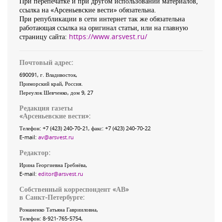
При перепечатке и при другом использовании материалов,
ссылка на «Арсеньевские вести» обязательна.
При републикации в сети интернет так же обязательна
работающая ссылка на оригинал статьи, или на главную
страницу сайта:
https://www.arsvest.ru/
Почтовый адрес:
690091
, г.
Владивосток
,
Приморский край
,
Россия
.
Переулок Шевченко
, дом 9, 27
Редакция газеты
«
Арсеньевские вести
»:
Телефон:
+7 (423) 240-70-21
, факс:
+7 (423) 240-70-22
E-mail:
av@arsvest.ru
Редактор:
Ирина Георгиевна Гребнёва,
E-mail:
editor@arsvest.ru
Собственный корреспондент «АВ»
в Санкт-Петербурге:
Романенко Татьяна Гаврииловна,
Телефон: 8-921-765-5754,