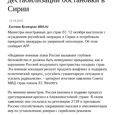
Сирии
13.10.2015
Евгения Кузнецова slon.ru
Министры иностранных дел стран ЕС 12 октября выступили с
осуждением российской операции в Сирии и потребовали
прекратить авиаудары по умеренной оппозиции. Об этом
сообщает AFP.
«Недавние военные атаки России вызывают глубокое
беспокойство и должны быть немедленно прекращены, как и
нарушение Россией воздушного пространства соседних стран.
Эта военная эскалация рискует продлить конфликт и подорвать
политический процесс, усугубить гуманитарную ситуацию и
усилить радикализм», – цитирует итоговое заявление Совета
МИД стран-членов ЕС Reuters.
По мнению министров, Россия виновна в подрыве процесса
урегулирования кризиса в ближневосточной стране. В своем
заявлении они сослались на резолюцию 2139 и призывали
Россию способствовать сокращению насилия и имплементации
мер по установлению доверия с сирийским режимом.