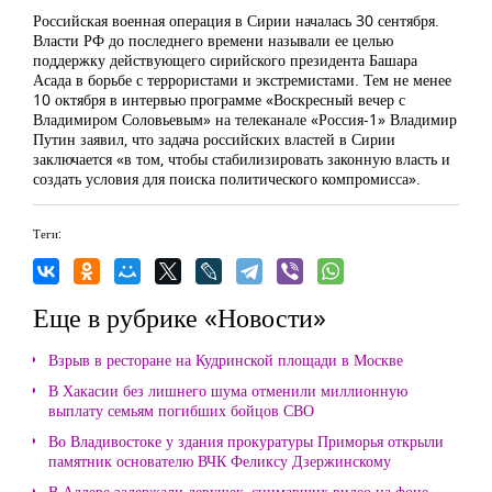
Российская военная операция в Сирии началась 30 сентября.
Власти РФ до последнего времени называли ее целью
поддержку действующего сирийского президента Башара
Асада в борьбе с террористами и экстремистами. Тем не менее
10 октября в интервью программе «Воскресный вечер с
Владимиром Соловьевым» на телеканале «Россия-1» Владимир
Путин заявил, что задача российских властей в Сирии
заключается «в том, чтобы стабилизировать законную власть и
создать условия для поиска политического компромисса».
Теги:
Еще в рубрике «Новости»
Взрыв в ресторане на Кудринской площади в Москве
В Хакасии без лишнего шума отменили миллионную
выплату семьям погибших бойцов СВО
Во Владивостоке у здания прокуратуры Приморья открыли
памятник основателю ВЧК Феликсу Дзержинскому
В Адлере задержали девушек, снимавших видео на фоне