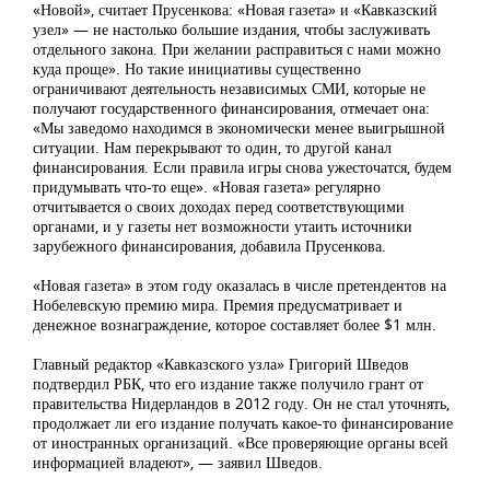
«Новой», считает Прусенкова: «Новая газета» и «Кавказский
узел» — не настолько большие издания, чтобы заслуживать
отдельного закона. При желании расправиться с нами можно
куда проще». Но такие инициативы существенно
ограничивают деятельность независимых СМИ, которые не
получают государственного финансирования, отмечает она:
«Мы заведомо находимся в экономически менее выигрышной
ситуации. Нам перекрывают то один, то другой канал
финансирования. Если правила игры снова ужесточатся, будем
придумывать что-то еще». «Новая газета» регулярно
отчитывается о своих доходах перед соответствующими
органами, и у газеты нет возможности утаить источники
зарубежного финансирования, добавила Прусенкова.
«Новая газета» в этом году оказалась в числе претендентов на
Нобелевскую премию мира. Премия предусматривает и
денежное вознаграждение, которое составляет более $1 млн.
Главный редактор «Кавказского узла» Григорий Шведов
подтвердил РБК, что его издание также получило грант от
правительства Нидерландов в 2012 году. Он не стал уточнять,
продолжает ли его издание получать какое-то финансирование
от иностранных организаций. «Все проверяющие органы всей
информацией владеют», — заявил Шведов.