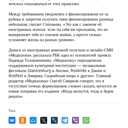
хотелось отказываться от этих проектов».
Между требованием уведомлять о финансировании из-за
рубежа и запретом получать такое финансирование разница
небольшая, считает Степанова. «Это как с законом об
иностранных агентах: если ты себя им признаешь, это не
вычеркивает тебя из списков живых, а просто сильно
усложняет жизнь на разных уровнях».
Деньги от иностранных компаний получало и онлайн-СМИ
«Медиазона», рассказала РБК одна из основателей проекта
Надежда Толоконникова: «Медиазону» периодически
поддерживали культурные институции — музыкальные
фестивали Glastonbury в Англии, Roskilde в Дании и
Riotfest в Америке, Сиднейская опера и другие». Главный
редактор «Медиазоны» Сергей Смирнов говорит, что в
отсутствие точных формулировок сложно сказать, коснутся ли
новые поправки его издания: «Когда коснутся, тогда и будем
решать».
Теги: