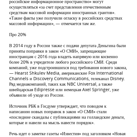
российское информационное пространство» могут
осуществляться «за счет представления отечественным
средствам массовой информации иностранных грантов».
«Такие факты уже получили огласку в российских средствах
массовой информации», — отмечается там же.
Про 20%
В 2014 году в России также с подачи депутата Деньгина были
приняты поправки в закон «О СМИ», запрещающие
иностранцам с 2016 года владеть напрямую или косвенно
более 20% в учредителе любого российского СМИ. Среди
компаний, уже подстроившихся под требования нового закона,
— Hearst Shkulev Media, американские Fox International
Channels и Discovery Communications, телеканал Disney.
Ряд медиакомпаний, таких как NBC Universal, а также
швейцарская Edipresse или немецкая Axel Springer, уже
объявили об уходе из России.
Источник РБК в Госдуме утверждает, что поводом к
написанию новых поправок в закон «О СМИ» стали
«последние скандалы с публикациями на голландские деньги,
которые и навели на мысль навести порядок».
Речь идет о заметке газеты «Известия» под заголовком «Новая