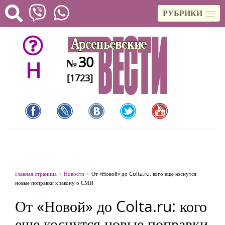
РУБРИКИ
30
№
H
[1723]
Главная страница
Новости
От «Новой» до Colta.ru: кого еще коснутся
новые поправки к закону о СМИ
От «Новой» до Colta.ru: кого
еще коснутся новые поправки