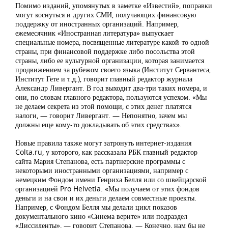
Помимо изданий, упомянутых в заметке «Известий», поправки
могут коснуться и других СМИ, получающих финансовую
поддержку от иностранных организаций. Например,
ежемесячник «Иностранная литература» выпускает
специальные номера, посвященные литературе какой-то одной
страны, при финансовой поддержке либо посольства этой
страны, либо ее культурной организации, которая занимается
продвижением за рубежом своего языка (Институт Сервантеса,
Институт Гете и т.д.), говорит главный редактор журнала
Александр Ливергант. В год выходит два-три таких номера, и
они, по словам главного редактора, пользуются успехом. «Мы
не делаем секрета из этой помощи, с этих денег платятся
налоги, — говорит Ливергант. — Непонятно, зачем мы
должны еще кому-то докладывать об этих средствах».
Новые правила также могут затронуть интернет-издания
Colta.ru, у которого, как рассказала РБК главный редактор
сайта Мария Степанова, есть партнерские программы с
некоторыми иностранными организациями, например с
немецким Фондом имени Генриха Белля или со швейцарской
организацией Pro Helvetia. «Мы получаем от этих фондов
деньги и на свои и их деньги делаем совместные проекты.
Например, с Фондом Белля мы делали цикл показов
документального кино «Синема верите» или подраздел
«Диссиденты», — говорит Степанова. — Конечно, нам бы не