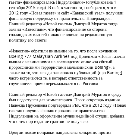
газета» финансировалась Нидерландами» (опубликована 1
сентября 2015 года). В ней, в частности, сообщается, что в
2012 году «Новая газета» и сайт «Кавказский узел» получили
финансовую поддержку от правительства Нидерландов.
Главный редактор «Новой газеты» Дмитрий Муратов тогда
заявил «Известиям», что финансирование со стороны
голландских властей никак не влияло на редакционную
политику его газеты.
«Известия» обратили внимание на то, что после крушения
Boeing 777 Malaysian Airlines под Донецком «Новая газета»
вышла с извинениями на голландском языке «за сбитый
пророссийскими террористами малайзийский Boeing», а
также на то, что «среди заголовков публикаций [про Boeing]
часто встречаются те, в которых ответственность за
случившееся прямо перекладывается на Россию».
Главный редактор «Новой газеты» Дмитрий Муратов в среду
был недоступен для комментариев. Пресс-секретарь издания
Надежда Прусенкова подтвердила РБК, что в 2012 году «Новая
газета» получила финансирование от правительства
Нидерландов на оформление мультимедийной студии, добавив,
что с тех пор издание грантов не получало.
Вряд ли новые поправки направлены конкретно против