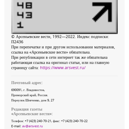
© Арсеньевские вести, 1992—2022. Индекс подписки:
П2436
При перепечатке и при другом использовании материалов,
ссылка на «Арсеньевские вести» обязательна.
При републикации в сети интернет так же обязательна
работающая ссылка на оригинал статьи, или на главную
страницу сайта:
https://www.arsvest.ru/
Почтовый адрес:
690091
, г.
Владивосток
,
Приморский край
,
Россия
.
Переулок Шевченко
, дом 9, 27
Редакция газеты
«
Арсеньевские вести
»:
Телефон:
+7 (423) 240-70-21
, факс:
+7 (423) 240-70-22
E-mail:
av@arsvest.ru