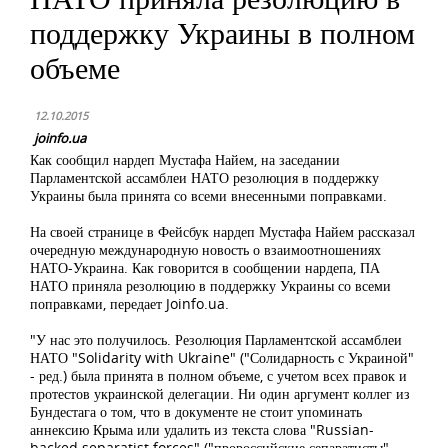
поддержку Украины в полном
объеме
12.10.2015
joinfo.ua
Как сообщил нардеп Мустафа Найем, на заседании
Парламентской ассамблеи НАТО резолюция в поддержку
Украины была принята со всеми внесенными поправками.
На своей странице в Фейсбук нардеп Мустафа Найем рассказал
очередную международную новость о взаимоотношениях
НАТО-Украина. Как говорится в сообщении нардепа, ПА
НАТО приняла резолюцию в поддержку Украины со всеми
поправками, передает Joinfo.ua.
"У нас это получилось. Резолюция Парламентской ассамблеи
НАТО "Solidarity with Ukraine" ("Солидарность с Украиной"
- ред.) была принята в полном объеме, с учетом всех правок и
протестов украинской делегации. Ни один аргумент коллег из
Бундестага о том, что в документе не стоит упоминать
аннексию Крыма или удалить из текста слова "Russian-
backed separatist forces" ("пророссийские сепаратисты" -