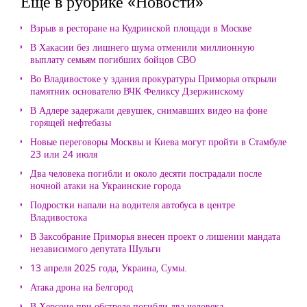
Еще в рубрике «Новости»
Взрыв в ресторане на Кудринской площади в Москве
В Хакасии без лишнего шума отменили миллионную
выплату семьям погибших бойцов СВО
Во Владивостоке у здания прокуратуры Приморья открыли
памятник основателю ВЧК Феликсу Дзержинскому
В Адлере задержали девушек, снимавших видео на фоне
горящей нефтебазы
Новые переговоры Москвы и Киева могут пройти в Стамбуле
23 или 24 июля
Два человека погибли и около десяти пострадали после
ночной атаки на Украинские города
Подростки напали на водителя автобуса в центре
Владивостока
В Заксобрание Приморья внесен проект о лишении мандата
независимого депутата Шульги
13 апреля 2025 года, Украина, Сумы.
Атака дрона на Белгород
В Херсоне при обстреле погибли два человека