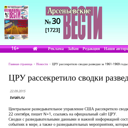
30
№
[1723]
16+
Реклама
ЗаКон
Редакция
Наши автор
Главная страница
Новости
ЦРУ рассекретило сводки разведки за 1961-1969 годы
ЦРУ рассекретило сводки разве
22.09.2015
tvrain.ru
Центральное разведывательное управление США рассекретило свод
22 сентября, пишет N+1, ссылаясь на официальный сайт ЦРУ.
Сводки с разведывательными данными и важной информацией состав
событиях в мире, а также о разведывательных мероприятиях, котор