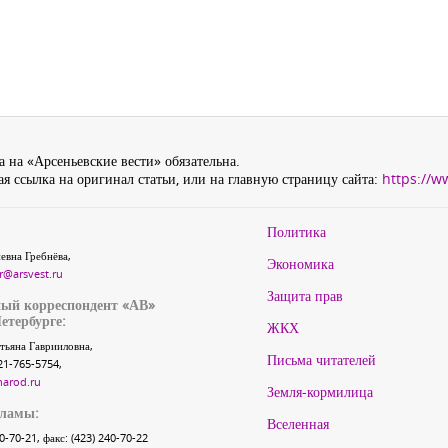
 на «Арсеньевские вести» обязательна.
я ссылка на оригинал статьи, или на главную страницу сайта:
https://w
Политика
евна Гребнёва,
Экономика
r@arsvest.ru
Защита прав
ый корреспондент «АВ»
етербурге:
ЖКХ
тьяна Гаврииловна,
Письма читателей
21-765-5754,
narod.ru
Земля-кормилица
кламы:
Вселенная
40-70-21, факс: (423) 240-70-22