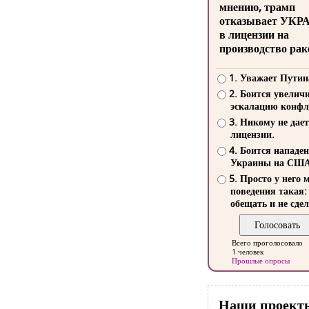
мнению, трамп
отказывает УКР
в лицензии на
производство рак
1. Уважает Путин
2. Боится увелич
эскалацию конфл
3. Никому не дает
лицензии.
4. Боится нападе
Украины на СШ
5. Просто у него 
поведения такая:
обещать и не сдел
Всего проголосовало
1 человек
Прошлые опросы
Наши проект