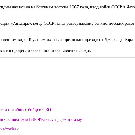
идневная война на ближнем востоке 1967 года, ввод войск СССР в Чехо
ерации «Анадырь», когда СССР начал развертывание баллистических ракет
исьменном виде. В устном их начал принимать президент Джеральд Форд.
ается процесс и особенности составления сводок.
мьям погибших бойцов СВО
тник основателю ВЧК Феликсу Дзержинскому
 нефтебазы