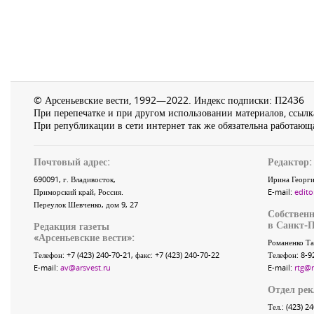
© Арсеньевские вести, 1992—2022. Индекс подписки: П2436
При перепечатке и при другом использовании материалов, ссылка
При републикации в сети интернет так же обязательна работающа
Почтовый адрес:
Редактор:
690091
, г.
Владивосток
,
Ирина Георги
Приморский край
,
Россия
.
E-mail:
edito
Переулок Шевченко
, дом 9, 27
Собственн
в Санкт-П
Редакция газеты
«
Арсеньевские вести
»:
Романенко Та
Телефон:
+7 (423) 240-70-21
, факс:
+7 (423) 240-70-22
Телефон: 8-9
E-mail:
av@arsvest.ru
E-mail:
rtg@
Отдел ре
Тел.: (423) 2