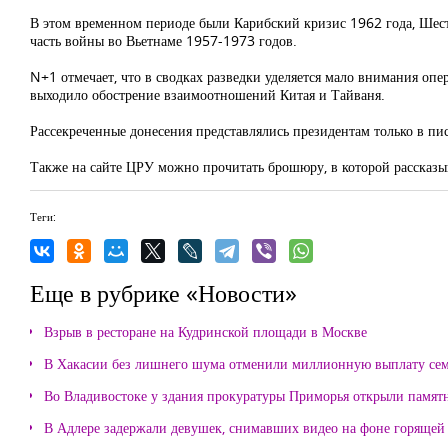
В этом временном периоде были Карибский кризис 1962 года, Шест
часть войны во Вьетнаме 1957-1973 годов.
N+1 отмечает, что в сводках разведки уделяется мало внимания оп
выходило обострение взаимоотношений Китая и Тайваня.
Рассекреченные донесения представлялись президентам только в п
Также на сайте ЦРУ можно прочитать брошюру, в которой рассказыв
Теги:
Еще в рубрике «Новости»
Взрыв в ресторане на Кудринской площади в Москве
В Хакасии без лишнего шума отменили миллионную выплату се
Во Владивостоке у здания прокуратуры Приморья открыли памя
В Адлере задержали девушек, снимавших видео на фоне горящей