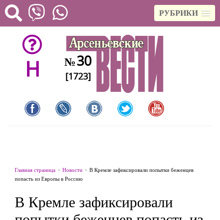
РУБРИКИ
30
№
H
[1723]
Главная страница
Новости
В Кремле зафиксировали попытки беженцев
попасть из Европы в Россию
В Кремле зафиксировали
попытки беженцев попасть из