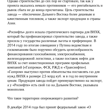
Однако строительство до сих пор не стартовало, так как у
проекта оказалось немало противников — его рентабельность и
рынок сбыта не до конца просчитаны. Цель строительства
завода — обеспечение Дальнего Востока более дешевым и
качественным топливом, а также экспорт продукции в страны
Азии.
«Роснефть» долго искала стратегического партнера для ВНХК,
который бы профинансировал строительство завода, а также
просила у государства различные льготы и преференции. В
2014 году по итогам совещания у Путина ведомствам и
госкомпаниям было поручено обсудить целесообразность
финансирования газоснабжения, электроснабжения,
железнодорожной логистики, а также поставок нефти для
ВНХК за счет инвестиционных программ профильных
компаний («Газпрома», ФСК, РЖД и «Транснефти»).
«Газпром» выступил против обязательства поставлять газ для
нужд ВНХК в размере 2,5 млрд куб. м в год по внутренним
ценам. Продукция завода пойдет преимущественно на экспорт,
а у «Роснефти» есть свой газ на Дальнем Востоке, указывала
монополия.
Что такое территории опережающего развития?
В декабре 2014 года был принят федеральный закон «О