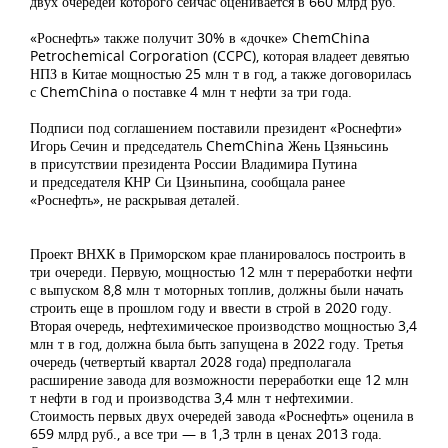
двух очередей которого сейчас оценивается в 660 млрд руб.
«Роснефть» также получит 30% в «дочке» ChemChina
Petrochemical Corporation (CCPC), которая владеет девятью
НПЗ в Китае мощностью 25 млн т в год, а также договорилась
с ChemChina о поставке 4 млн т нефти за три года.
Подписи под соглашением поставили президент «Роснефти»
Игорь Сечин и председатель ChemChina Жень Цзяньсинь
в присутствии президента России Владимира Путина
и председателя КНР Си Цзиньпина, сообщала ранее
«Роснефть», не раскрывая деталей.
Проект ВНХК в Приморском крае планировалось построить в
три очереди. Первую, мощностью 12 млн т переработки нефти
с выпуском 8,8 млн т моторных топлив, должны были начать
строить еще в прошлом году и ввести в строй в 2020 году.
Вторая очередь, нефтехимическое производство мощностью 3,4
млн т в год, должна была быть запущена в 2022 году. Третья
очередь (четвертый квартал 2028 года) предполагала
расширение завода для возможности переработки еще 12 млн
т нефти в год и производства 3,4 млн т нефтехимии.
Стоимость первых двух очередей завода «Роснефть» оценила в
659 млрд руб., а все три — в 1,3 трлн в ценах 2013 года.