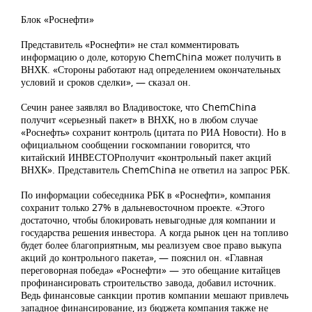
Блок «Роснефти»
Представитель «Роснефти» не стал комментировать
информацию о доле, которую ChemChina может получить в
ВНХК. «Стороны работают над определением окончательных
условий и сроков сделки», — сказал он.
Сечин ранее заявлял во Владивостоке, что ChemChina
получит «серьезный пакет» в ВНХК, но в любом случае
«Роснефть» сохранит контроль (цитата по РИА Новости). Но в
официальном сообщении госкомпании говорится, что
китайский ИНВЕСТОРполучит «контрольный пакет акций
ВНХК». Представитель ChemChina не ответил на запрос РБК.
По информации собеседника РБК в «Роснефти», компания
сохранит только 27% в дальневосточном проекте. «Этого
достаточно, чтобы блокировать невыгодные для компании и
государства решения инвестора. А когда рынок цен на топливо
будет более благоприятным, мы реализуем свое право выкупа
акций до контрольного пакета», — пояснил он. «Главная
переговорная победа» «Роснефти» — это обещание китайцев
профинансировать строительство завода, добавил источник.
Ведь финансовые санкции против компании мешают привлечь
западное финансирование, из бюджета компания также не