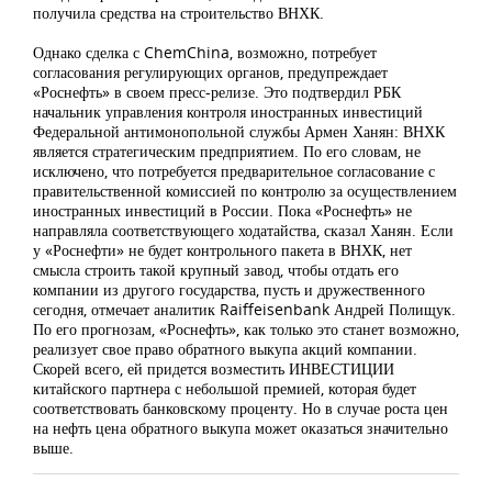
получила средства на строительство ВНХК.
Однако сделка с ChemChina, возможно, потребует
согласования регулирующих органов, предупреждает
«Роснефть» в своем пресс-релизе. Это подтвердил РБК
начальник управления контроля иностранных инвестиций
Федеральной антимонопольной службы Армен Ханян: ВНХК
является стратегическим предприятием. По его словам, не
исключено, что потребуется предварительное согласование с
правительственной комиссией по контролю за осуществлением
иностранных инвестиций в России. Пока «Роснефть» не
направляла соответствующего ходатайства, сказал Ханян. Если
у «Роснефти» не будет контрольного пакета в ВНХК, нет
смысла строить такой крупный завод, чтобы отдать его
компании из другого государства, пусть и дружественного
сегодня, отмечает аналитик Raiffeisenbank Андрей Полищук.
По его прогнозам, «Роснефть», как только это станет возможно,
реализует свое право обратного выкупа акций компании.
Скорей всего, ей придется возместить ИНВЕСТИЦИИ
китайского партнера с небольшой премией, которая будет
соответствовать банковскому проценту. Но в случае роста цен
на нефть цена обратного выкупа может оказаться значительно
выше.