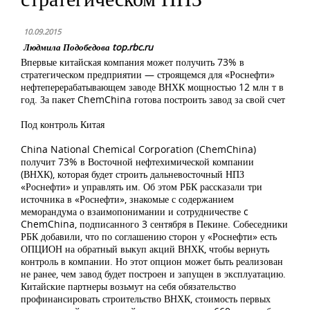
10.09.2015
Людмила Подобедова top.rbc.ru
Впервые китайская компания может получить 73% в
стратегическом предприятии — строящемся для «Роснефти»
нефтеперерабатывающем заводе ВНХК мощностью 12 млн т в
год. За пакет ChemChina готова построить завод за свой счет
Под контроль Китая
China National Chemical Corporation (ChemChina)
получит 73% в Восточной нефтехимической компании
(ВНХК), которая будет строить дальневосточный НПЗ
«Роснефти» и управлять им. Об этом РБК рассказали три
источника в «Роснефти», знакомые с содержанием
меморандума о взаимопонимании и сотрудничестве c
ChemChina, подписанного 3 сентября в Пекине. Собеседники
РБК добавили, что по соглашению сторон у «Роснефти» есть
ОПЦИОН на обратный выкуп акций ВНХК, чтобы вернуть
контроль в компании. Но этот опцион может быть реализован
не ранее, чем завод будет построен и запущен в эксплуатацию.
Китайские партнеры возьмут на себя обязательство
профинансировать строительство ВНХК, стоимость первых