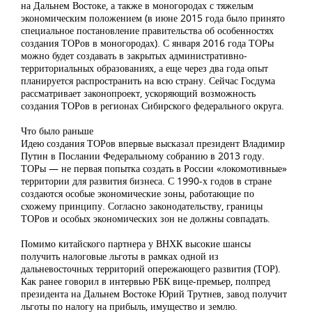
на Дальнем Востоке, а также в моногородах с тяжелым
экономическим положением (в июне 2015 года было принято
специальное постановление правительства об особенностях
создания ТОРов в моногородах). С января 2016 года ТОРы
можно будет создавать в закрытых административно-
территориальных образованиях, а еще через два года опыт
планируется распространить на всю страну. Сейчас Госдума
рассматривает законопроект, ускоряющий возможность
создания ТОРов в регионах Сибирского федерального округа.
Что было раньше
Идею создания ТОРов впервые высказал президент Владимир
Путин в Послании Федеральному собранию в 2013 году.
ТОРы — не первая попытка создать в России «локомотивные»
территории для развития бизнеса. С 1990-х годов в стране
создаются особые экономические зоны, работающие по
схожему принципу. Согласно законодательству, границы
ТОРов и особых экономических зон не должны совпадать.
Помимо китайского партнера у ВНХК высокие шансы
получить налоговые льготы в рамках одной из
дальневосточных территорий опережающего развития (ТОР).
Как ранее говорил в интервью РБК вице-премьер, полпред
президента на Дальнем Востоке Юрий Трутнев, завод получит
льготы по налогу на прибыль, имущество и землю.