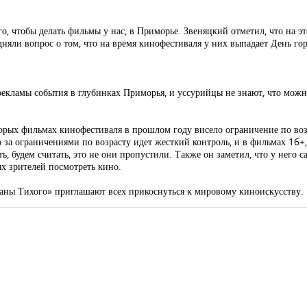
, чтобы делать фильмы у нас, в Приморье. Звеняцкий отметил, что на это 
дняли вопрос о том, что на время кинофестиваля у них выпадает День го
рекламы события в глубинках Приморья, и уссурийцы не знают, что можн
торых фильмах кинофестиваля в прошлом году висело ограничение по воз
 за ограничениями по возрасту идет жесткий контроль, и в фильмах 16+
ь, будем считать, это не они пропустили. Также он заметил, что у него с
ых зрителей посмотреть кино.
аны Тихого» приглашают всех прикоснуться к мировому киноискусству.