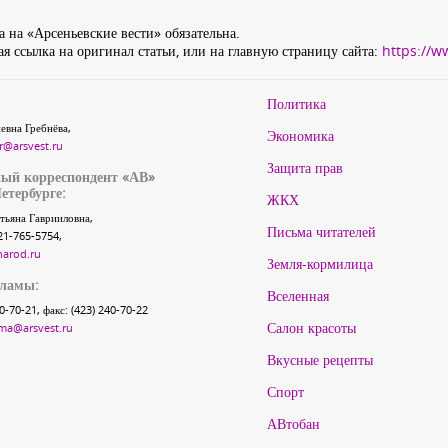
 на «Арсеньевские вести» обязательна.
я ссылка на оригинал статьи, или на главную страницу сайта:
https://w
Политика
евна Гребнёва,
Экономика
r@arsvest.ru
Защита прав
ый корреспондент «АВ»
етербурге:
ЖКХ
тьяна Гаврииловна,
Письма читателей
21-765-5754,
narod.ru
Земля-кормилица
кламы:
Вселенная
40-70-21, факс: (423) 240-70-22
Салон красоты
ma@arsvest.ru
Вкусные рецепты
Спорт
АВтобан