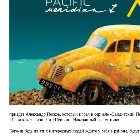
приедет Александр Песков, который играл в сериале «Бандитский Пе
«Парижская жизнь» и «Пушкин. Наказанный распутник».
Кого-нибудь из этих интересных людей ждите у себя в районе, будут