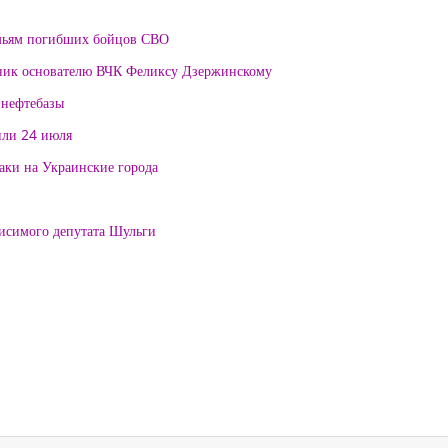
мьям погибших бойцов СВО
тник основателю ВЧК Феликсу Дзержинскому
 нефтебазы
или 24 июля
таки на Украинские города
висимого депутата Шульги