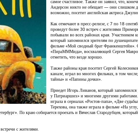
самое счастливое. Также он заявил, что, коне
Андерсон никто не обещает — они слишком до
возможно, посетит английская актриса Джули
Как отмечают в пресс-релизе, с 7 по 18 сент
проведут более 30 встреч с жителями Приморь
побывали во всех районах края. Участником 
который запомнился зрителям по душещипател
фильме «Мой сводный брат Франкенштейн». О
«ПираМММида», восхваляющей Сергея Мавроди.
отметить, что везде хорошо.
Также районы края посетит Сергей Колесников
канале, играл во многих фильмах, в том числ
тайны» и «Папины дочки».
Приедет Игорь Ливанов, который запомнился 
у Патриарших» и многими другими работами. 
играла в сериалах «Ростов-папа», «Две судьбы
Терехова, она также играла в фильме «На угл
тербург». По краю собирается проехать и Вячеслав Стародубцев, который 
 встречи с жителями.