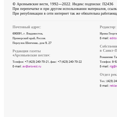
© Арсеньевские вести, 1992—2022. Индекс подписки: П2436
При перепечатке и при другом использовании материалов, ссылка
При републикации в сети интернет так же обязательна работающа
Почтовый адрес:
Редактор:
690091
, г.
Владивосток
,
Ирина Георги
Приморский край
,
Россия
.
E-mail:
edito
Переулок Шевченко
, дом 9, 27
Собственн
в Санкт-П
Редакция газеты
«
Арсеньевские вести
»:
Романенко Та
Телефон:
+7 (423) 240-70-21
, факс:
+7 (423) 240-70-22
Телефон: 8-9
E-mail:
av@arsvest.ru
E-mail:
rtg@
Отдел ре
Тел.: (423) 2
E-mail:
rekla