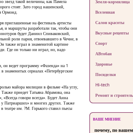
чно звезд такой величины, как Памела
Земля-кормилица
рого стоят. Зато город нашенский,
я Ормонд.
Вселенная
Салон красоты
ября приглашенные на фестиваль артисты
я, и маршруты разработали так, чтобы они
Вкусные рецепты
кинотуров будет Даниил Спиваковский,
ьной роли парня, отвоевавшего в Чечне, в
Спорт
н также играл в знаменитой картине
 Где он только ни играл, но, надо
АВтобан
Здоровье
, он ведет программу «Фазенда» на 1
е, в знаменитых сериалах «Петербургские
Посиделки
Hi-tech
ролью майора милиции в фильме «На углу,
Также приедет Татьяна Абрамова, она
Ремонт и строитель
», «Всегда говори всегда». Будет Анна
у, у Патриарших» и многих других. Также
в театре им. ?М. Горького ставил пьесы
ВАШЕ МНЕНИЕ
почему, по вашем