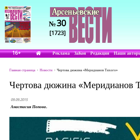
30
№
[1723]
16+
Реклама
ЗаКон
Редакция
Наши автор
Главная страница
Новости
Чертова дюжина «Меридианов Тихого»
Чертова дюжина «Меридианов Т
09.09.2015
Анастасия Попова.