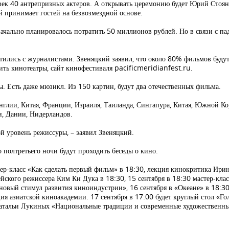
ловек 40 антрепризных актеров. А открывать церемонию будет Юрий Сто
ый принимает гостей на безвозмездной основе.
начально планировалось потратить 50 миллионов рублей. Но в связи с п
тились с журналистами. Звеняцкий заявил, что около 80% фильмов буду
ить кинотеатры, сайт кинофестиваля pacificmeridianfest.ru.
ы. Есть даже мюзикл. Из 150 картин, будут два отечественных фильма.
 Англии, Китая, Франции, Израиля, Таиланда, Сингапура, Китая, Южной 
и, Дании, Нидерландов.
ой уровень режиссуры, – заявил Звеняцкий.
о полтретьего ночи будут проходить беседы о кино.
тер-класс «Как сделать первый фильм» в 18:30, лекция кинокритика Ир
рейского режиссера Ким Ки Дука в 18:30, 15 сентября в 18:30 мастер-кла
новый стимул развития киноиндустрии», 16 сентября в «Океане» в 18:30
я азиатской киноакадемии. 17 сентября в 17:00 будет круглый стол «Го
а Натальи Лукиных «Национальные традиции и современные художественн