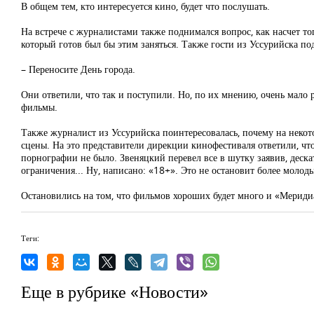
В общем тем, кто интересуется кино, будет что послушать.
На встрече с журналистами также поднимался вопрос, как насчет того
который готов был бы этим заняться. Также гости из Уссурийска по
– Переносите День города.
Они ответили, что так и поступили. Но, по их мнению, очень мало 
фильмы.
Также журналист из Уссурийска поинтересовалась, почему на неко
сцены. На это представители дирекции кинофестиваля ответили, что
порнографии не было. Звеняцкий перевел все в шутку заявив, дескат
ограничения... Ну, написано: «18+». Это не остановит более молод
Остановились на том, что фильмов хороших будет много и «Мериди
Теги:
Еще в рубрике «Новости»