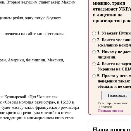
янов. Вторым ведущим станет актер Максим
мнению, трамп
отказывает УКР
в лицензии на
адением рубля, одну пятую бюджета
производство рак
1. Уважает Путин
т вывешены на сайте кинофестиваля.
2. Боится увелич
эскалацию конфл
3. Никому не дает
лицензии.
Кореи, Америки, Филиппин, Мексики,
4. Боится нападе
Украины на СШ
5. Просто у него 
поведения такая:
обещать и не сдел
ины Кушнаревой «Цзя Чжанке как
сс «Совсем молодая режиссура», в 16:30 в
Всего проголосовало
 будет мастер-класс французского режиссера
1 человек
Прошлые опросы
лос критика среди гула мнений» в отеле
ые тенденции в анимационном кино стран
Наши проект