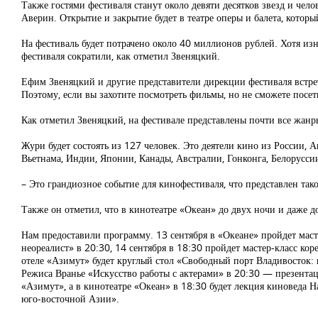
Также гостями фестиваля станут около девяти десятков звезд и че
Аверин. Открытие и закрытие будет в театре оперы и балета, котор
На фестиваль будет потрачено около 40 миллионов рублей. Хотя из
фестиваля сократили, как отметил Звеняцкий.
Ефим Звеняцкий и другие представители дирекции фестиваля встре
Поэтому, если вы захотите посмотреть фильмы, но не сможете посет
Как отметил Звеняцкий, на фестивале представлены почти все жанр
Жури будет состоять из 127 человек. Это деятели кино из России,
Вьетнама, Индии, Японии, Канады, Австралии, Гонконга, Белорусси
– Это грандиозное событие для кинофестиваля, что представлен так
Также он отметил, что в кинотеатре «Океан» до двух ночи и даже д
Нам предоставили программу. 13 сентября в «Океане» пройдет мас
неореалист» в 20:30, 14 сентября в 18:30 пройдет мастер-класс ко
отеле «Азимут» будет круглый стол «Свободный порт Владивосток: 
Режиса Вранье «Искусство работы с актерами» в 20:30 — презентаци
«Азимут», а в кинотеатре «Океан» в 18:30 будет лекция киновед
юго-восточной Азии».