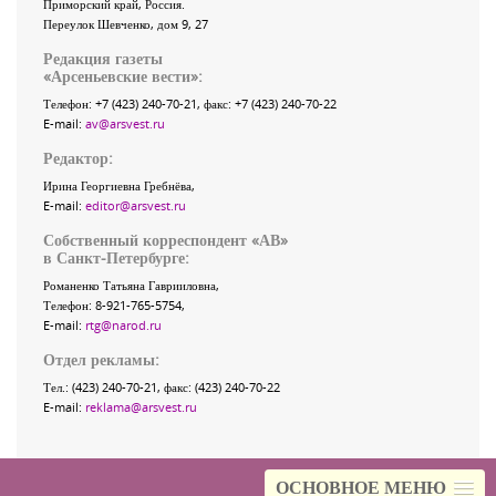
Приморский край
,
Россия
.
Переулок Шевченко
, дом 9, 27
Редакция газеты
«
Арсеньевские вести
»:
Телефон:
+7 (423) 240-70-21
, факс:
+7 (423) 240-70-22
E-mail:
av@arsvest.ru
Редактор:
Ирина Георгиевна Гребнёва,
E-mail:
editor@arsvest.ru
Собственный корреспондент «АВ»
в Санкт-Петербурге:
Романенко Татьяна Гаврииловна,
Телефон: 8-921-765-5754,
E-mail:
rtg@narod.ru
Отдел рекламы:
Тел.: (423) 240-70-21, факс: (423) 240-70-22
E-mail:
reklama@arsvest.ru
ОСНОВНОЕ МЕНЮ