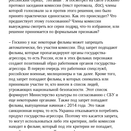
протокол заседания комиссии (текст протокола, .doc), члены
которой голосовали за и против этого решения, оно было
принято практически единогласно. Как это происходит? Что
предшествует этому голосованию? Члены комиссии
вынуждены смотреть все серии подряд, что-то избранное, или
решение принимается по формальным признакам?
– Госкино у нас некоторые фильмы может запрещать
автоматически, без участия комиссии. Под запрет подпадают
фильмы, которые пропагандируют органы государства-
агрессора, то есть России, если в этих фильмах персонажи
создают позитивный образ работников органов государства-
агрессора. В первую очередь это работники спецслужб,
российские военные, милиционеры и так далее. Кроме того,
под запрет попадают фильмы, в которых снимались или
принимали участие те, кто внесен в список людей,
угрожающих национальной безопасности. Этот список
формирует Министерство культуры по согласованию с СБУ и
еще некоторыми органами. Также под запрет попадают
фильмы, выпущенные начиная с 2014 года. Это такая
санкционная норма, то есть Украина отказывается потреблять
продукт государства-агрессора. Поэтому что касается запрета,
то могут использоваться либо эти критерии, либо комиссия
находит в фильме, который под эти критерии не попадает,