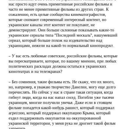
нас просто идут очень примитивные российские фильмы и
часто не менее примитивные фильмы из других стран. К
сожалению, есть целые сообщества кинематографистов,
которые снимают современный интересный контент, но
украинские каналы этот контент не покупают, не
демонстрируют. Они больше склонные показывать какие-то
украинские сериалы типа "Последний москаль", нашумевший
сериал, который больше похож на издевательство над
украинцами, нежели на какой-то нормальный кинопродукт.
– У вас есть любимые советские, российские фильмы, которые
вы пересматриваете, которые, по вашему мнению, при любых
политических раскладах должны остаться в украинских
кинотеатрах и на телеэкранах?
– Без сомнения, такие фильмы есть. Не скажу, что их много,
но, например, я уважаю творчество Данелии, могу еще долго
перечислять. Но сейчас у нас в стране такая ситуация, когда
гибнут люди, когда на нас напал сосед. Погибли уже тысячи
украинцев, многие получили увечья. Даже если в стоящем
фильме попадется какой-нибудь рашист, который поддержал
агрессию, который поддержал оккупацию Крыма, который
ездил поддерживать оккупантов на оккупированной
украинской территории, у меня рука не дрогнет такой фильм
запретить.