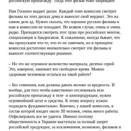
российскую пропаганду. Тогда этот фильм тоже запрещают.
Нам Госкино выдает диски. Каждый член комиссии смотрит
фильмы на этих дисках дома и выносит свой вердикт. Это на
самом деле ад. Нужно сказать, что хорошие русские фильмы к
нам в комиссию не попадают. Во всяком случае, очень и очень
редко. Приходится смотреть этот трэш про российских ментов,
спецназовцев и бандюганов. К сожалению, иногда бывает, что
мы пропускаем что-то, что-то не замечаем, но в принципе
комиссия достаточно внимательно смотрит эти фильмы и
выносит соответствующее решение.
– Но это же огромное количество материала, десятки серий.
Это, наверное, занимает все свободное время. Можно
здоровым человеком остаться на такой работе?
– Без сомнения, нам должны давать молоко за вредность. И
вообще, для того чтобы качественно отслеживать всю
российскую пропаганду в теле- и кинопродукции, нужен
огромнейший штат и средства. К этому вопросу нужно
подходить фундаментально. Конечно, у нашей комиссии, в
состав которой входит около 30 человек, очень много работы.
Отфильтровать все не удается. Именно поэтому
общественность в Украине выступала за полный запрет
российской продукции, за исключением, возможно, фильмов и