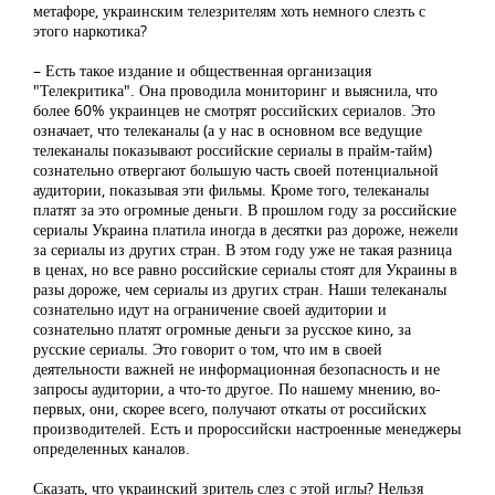
метафоре, украинским телезрителям хоть немного слезть с
этого наркотика?
– Есть такое издание и общественная организация
"Телекритика". Она проводила мониторинг и выяснила, что
более 60% украинцев не смотрят российских сериалов. Это
означает, что телеканалы (а у нас в основном все ведущие
телеканалы показывают российские сериалы в прайм-тайм)
сознательно отвергают большую часть своей потенциальной
аудитории, показывая эти фильмы. Кроме того, телеканалы
платят за это огромные деньги. В прошлом году за российские
сериалы Украина платила иногда в десятки раз дороже, нежели
за сериалы из других стран. В этом году уже не такая разница
в ценах, но все равно российские сериалы стоят для Украины в
разы дороже, чем сериалы из других стран. Наши телеканалы
сознательно идут на ограничение своей аудитории и
сознательно платят огромные деньги за русское кино, за
русские сериалы. Это говорит о том, что им в своей
деятельности важней не информационная безопасность и не
запросы аудитории, а что-то другое. По нашему мнению, во-
первых, они, скорее всего, получают откаты от российских
производителей. Есть и пророссийски настроенные менеджеры
определенных каналов.
Сказать, что украинский зритель слез с этой иглы? Нельзя