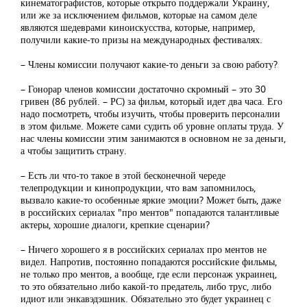
кинематографистов, которые открыто поддержали Украину,
или же за исключением фильмов, которые на самом деле
являются шедеврами киноискусства, которые, например,
получили какие-то призы на международных фестивалях.
– Члены комиссии получают какие-то деньги за свою работу?
– Гонорар членов комиссии достаточно скромный – это 30
гривен (86 рублей. – РС) за фильм, который идет два часа. Его
надо посмотреть, чтобы изучить, чтобы проверить персоналии
в этом фильме. Можете сами судить об уровне оплаты труда. У
нас члены комиссии этим занимаются в основном не за деньги,
а чтобы защитить страну.
– Есть ли что-то такое в этой бесконечной череде
телепродукции и кинопродукции, что вам запомнилось,
вызвало какие-то особенные яркие эмоции? Может быть, даже
в российских сериалах "про ментов" попадаются талантливые
актеры, хорошие диалоги, крепкие сценарии?
– Ничего хорошего я в российских сериалах про ментов не
видел. Напротив, постоянно попадаются российские фильмы,
не только про ментов, а вообще, где если персонаж украинец,
то это обязательно либо какой-то предатель, либо трус, либо
идиот или энкавэдэшник. Обязательно это будет украинец с