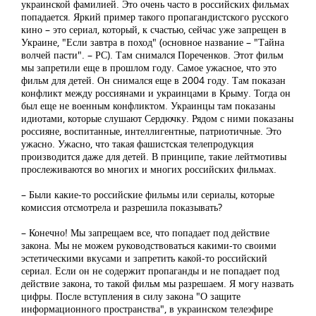
украинской фамилией. Это очень часто в российских фильмах
попадается. Яркий пример такого пропагандистского русского
кино – это сериал, который, к счастью, сейчас уже запрещен в
Украине, "Если завтра в поход" (основное название – "Тайна
волчей пасти". – РС). Там снимался Пореченков. Этот фильм
мы запретили еще в прошлом году. Самое ужасное, что это
фильм для детей. Он снимался еще в 2004 году. Там показан
конфликт между россиянами и украинцами в Крыму. Тогда он
был еще не военным конфликтом. Украинцы там показаны
идиотами, которые слушают Сердючку. Рядом с ними показаны
россияне, воспитанные, интеллигентные, патриотичные. Это
ужасно. Ужасно, что такая фашистская телепродукция
производится даже для детей. В принципе, такие лейтмотивы
прослеживаются во многих и многих российских фильмах.
– Были какие-то российские фильмы или сериалы, которые
комиссия отсмотрела и разрешила показывать?
– Конечно! Мы запрещаем все, что попадает под действие
закона. Мы не можем руководствоваться какими-то своими
эстетическими вкусами и запретить какой-то российский
сериал. Если он не содержит пропаганды и не попадает под
действие закона, то такой фильм мы разрешаем. Я могу назвать
цифры. После вступления в силу закона "О защите
информационного пространства", в украинском телеэфире