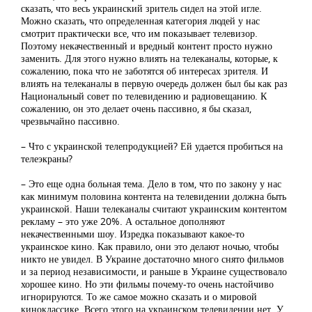
сказать, что весь украинский зритель сидел на этой игле.
Можно сказать, что определенная категория людей у нас
смотрит практически все, что им показывает телевизор.
Поэтому некачественный и вредный контент просто нужно
заменить. Для этого нужно влиять на телеканалы, которые, к
сожалению, пока что не заботятся об интересах зрителя. И
влиять на телеканалы в первую очередь должен был бы как раз
Национальный совет по телевидению и радиовещанию. К
сожалению, он это делает очень пассивно, я бы сказал,
чрезвычайно пассивно.
– Что с украинской телепродукцией? Ей удается пробиться на
телеэкраны?
– Это еще одна больная тема. Дело в том, что по закону у нас
как минимум половина контента на телевидении должна быть
украинской. Наши телеканалы считают украинским контентом
рекламу – это уже 20%. А остальное дополняют
некачественными шоу. Изредка показывают какое-то
украинское кино. Как правило, они это делают ночью, чтобы
никто не увидел. В Украине достаточно много снято фильмов
и за период независимости, и раньше в Украине существовало
хорошее кино. Но эти фильмы почему-то очень настойчиво
игнорируются. То же самое можно сказать и о мировой
киноклассике. Всего этого на украинском телевидении нет. У