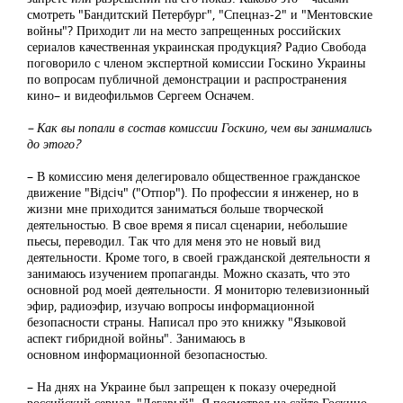
смотреть "Бандитский Петербург", "Спецназ-2" и "Ментовские
войны"? Приходит ли на место запрещенных российских
сериалов качественная украинская продукция? Радио Свобода
поговорило с членом экспертной комиссии Госкино Украины
по вопросам публичной демонстрации и распространения
кино– и видеофильмов Сергеем Осначем.
– Как вы попали в состав комиссии Госкино, чем вы занимались
до этого?
– В комиссию меня делегировало общественное гражданское
движение "Вiдсiч" ("Отпор"). По профессии я инженер, но в
жизни мне приходится заниматься больше творческой
деятельностью. В свое время я писал сценарии, небольшие
пьесы, переводил. Так что для меня это не новый вид
деятельности. Кроме того, в своей гражданской деятельности я
занимаюсь изучением пропаганды. Можно сказать, что это
основной род моей деятельности. Я мониторю телевизионный
эфир, радиоэфир, изучаю вопросы информационной
безопасности страны. Написал про это книжку "Языковой
аспект гибридной войны". Занимаюсь в
основном информационной безопасностью.
– На днях на Украине был запрещен к показу очередной
российский сериал, "Легавый". Я посмотрел на сайте Госкино