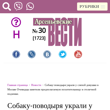
РУБРИКИ
30
№
H
[1723]
Главная страница
Новости
Собаку-поводыря украли у слепой девушки в
Москве Очевидцы заметили предполагаемую похитительницу в столичной
подземке.
Собаку-поводыря украли у