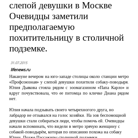
слепой девушки в Москве
Очевидцы заметили
предполагаемую
похитительницу в столичной
подземке.
31.07.2015
lifenews.ru
Накануне вечером на юго-западе столицы около станции метро
«Профсоюзная» у слепой девушки похитили собаку-поводыря.
Юлия Дьякова стояла рядом с зоомагазином «Папа Карло» и
вдруг почувствовала, что ее питомца по кличке Диана рядом
нет.
Юлия начала подзывать своего четырехногого друга, но
лабрадор не отзывался на голос хозяйки. На зов беспомощной
девушки стали собираться люди, чтобы помочь ей. Очевидцы
начали вспоминать, что видели в метро зрячую женщину с
собакой-поводырём, которая по описанию похожа на собаку
Юлии. Позже Пассажиры столичной подземки