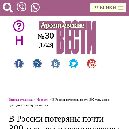
РУБРИКИ
30
№
H
[1723]
Главная страница
Новости
В России потеряны почти 300 тыс. дел о
преступлениях прошлых лет
В России потеряны почти
300 тыс. дел о преступлениях