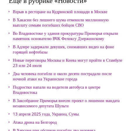
Еще в рубрике «Новости»
Взрыв в ресторане на Кудринской площади в Москве
В Хакасии без лишнего шума отменили миллионную
выплату семьям погибших бойцов СВО
Во Владивостоке у здания прокуратуры Приморья открыли
памятник основателю ВЧК Феликсу Дзержинскому
В Адлере задержали девушек, снимавших видео на фоне
горящей нефтебазы
Новые переговоры Москвы и Киева могут пройти в Стамбуле
23 или 24 июля
Два человека погибли и около десяти пострадали после
ночной атаки на Украинские города
Подростки напали на водителя автобуса в центре
Владивостока
В Заксобрание Приморья внесен проект о лишении мандата
независимого депутата Шульги
13 апреля 2025 года, Украина, Сумы.
Атака дрона на Белгород
В Херсоне при обстреле погибли два человека