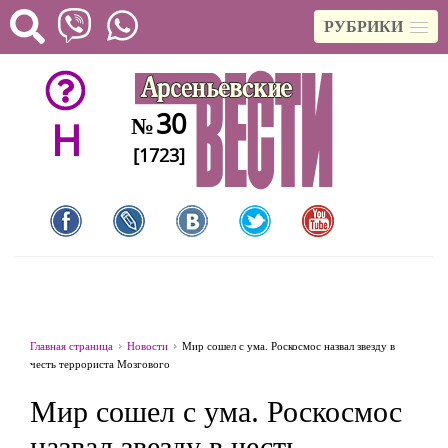
РУБРИКИ
30
№
H
[1723]
Главная страница
Новости
Мир сошел с ума. Роскосмос назвал звезду в
честь террориста Мозгового
Мир сошел с ума. Роскосмос
назвал звезду в честь