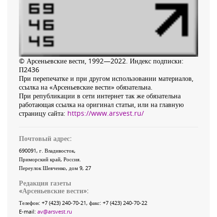
© Арсеньевские вести, 1992—2022. Индекс подписки:
П2436
При перепечатке и при другом использовании материалов,
ссылка на «Арсеньевские вести» обязательна.
При републикации в сети интернет так же обязательна
работающая ссылка на оригинал статьи, или на главную
страницу сайта:
https://www.arsvest.ru/
Почтовый адрес:
690091
, г.
Владивосток
,
Приморский край
,
Россия
.
Переулок Шевченко
, дом 9, 27
Редакция газеты
«
Арсеньевские вести
»:
Телефон:
+7 (423) 240-70-21
, факс:
+7 (423) 240-70-22
E-mail:
av@arsvest.ru