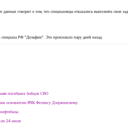
т данных говорит о том, что спецназовцы отказались выполнять свои зад
о спецназа РФ "Дельфин". Это произошло пару дней назад.
мьям погибших бойцов СВО
тник основателю ВЧК Феликсу Дзержинскому
 нефтебазы
или 24 июля