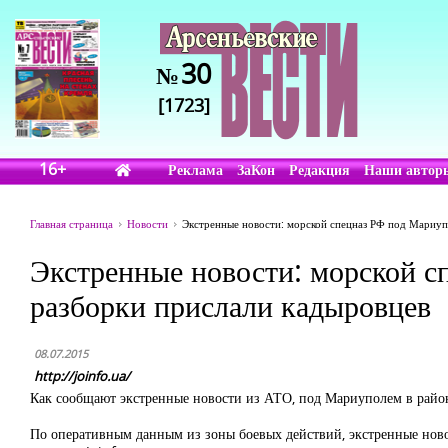
30
№
[1723]
16+
Реклама
ЗаКон
Редакция
Наши автор
Главная страница
Новости
Экстренные новости: морской спецназ РФ под Мариупо
Экстренные новости: морской с
разборки прислали кадыровцев
08.07.2015
http://joinfo.ua/
Как сообщают экстренные новости из АТО, под Мариуполем в район
По оперативным данным из зоны боевых действий, экстренные ново