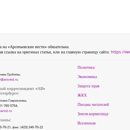
 на «Арсеньевские вести» обязательна.
я ссылка на оригинал статьи, или на главную страницу сайта:
https://w
Политика
евна Гребнёва,
Экономика
r@arsvest.ru
Защита прав
ый корреспондент «АВ»
етербурге:
ЖКХ
тьяна Гаврииловна,
Письма читателей
21-765-5754,
narod.ru
Земля-кормилица
кламы:
Вселенная
40-70-21, факс: (423) 240-70-22