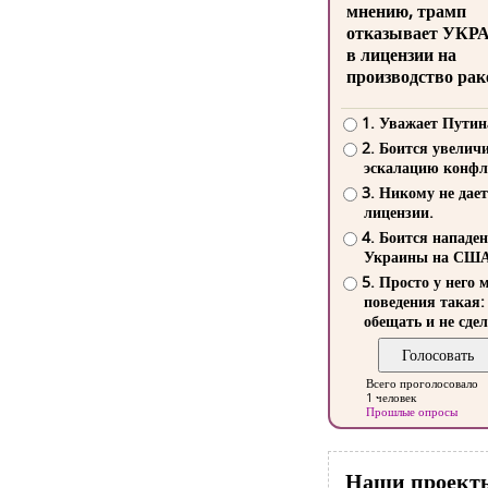
мнению, трамп
отказывает УКР
в лицензии на
производство рак
1. Уважает Путин
2. Боится увелич
эскалацию конфл
3. Никому не дает
лицензии.
4. Боится нападе
Украины на СШ
5. Просто у него 
поведения такая:
обещать и не сдел
Всего проголосовало
1 человек
Прошлые опросы
Наши проект