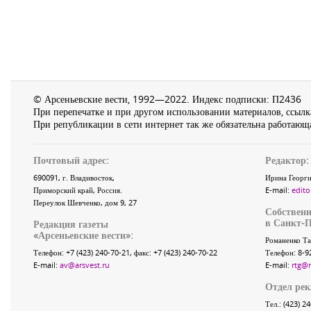
© Арсеньевские вести, 1992—2022. Индекс подписки: П2436
При перепечатке и при другом использовании материалов, ссылка
При републикации в сети интернет так же обязательна работающа
Почтовый адрес:
Редактор:
690091
, г.
Владивосток
,
Ирина Георги
Приморский край
,
Россия
.
E-mail:
edito
Переулок Шевченко
, дом 9, 27
Собственн
в Санкт-П
Редакция газеты
«
Арсеньевские вести
»:
Романенко Та
Телефон:
+7 (423) 240-70-21
, факс:
+7 (423) 240-70-22
Телефон: 8-9
E-mail:
av@arsvest.ru
E-mail:
rtg@
Отдел ре
Тел.: (423) 2