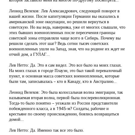
Леонид Велехов: Лев Александрович, следующий поворот в
вашей жизни. После капитуляции Германии вы оказались в
американской зоне оккупации, но решили вернуться в
советскую. Но вы ведь, наверняка, уже от многих слышали, что
этих бывших военнопленных после пересечения границы
советской зоны отправляли чаще всего в Сибирь. Почему вы
решили сделать этот шаг? Ведь сотни тысяч советских
военнопленных ушли на Запад, зная, что на родине их ждет не
отчий дом, а ГУЛАГ…
Лев Нетто: Да. Это я сам видел. Это все было на моих глазах.
На моих глазах в городе Плауэн, это был такой перевалочный
пункт, и основная масса советских военнопленных, которые
были там, записывалась – кто в Канаду, кто в Австралию…
Леонид Велехов: Это была колоссальная волна эмиграции, так
называемая вторая волна, первой была послереволюционная.
Тогда-то было понятно – уезжали из России представители
побежденного класса, а в 1945-м? Солдаты, рабочие и
крестьяне по своему происхождению, боялись возвращаться
домой…
Лев Нетто: Да. Именно так все это было.