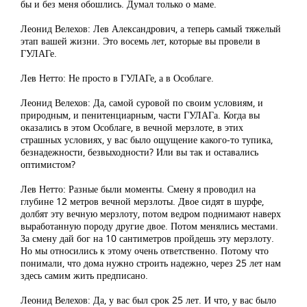
бы и без меня обошлись. Думал только о маме.
Леонид Велехов: Лев Александрович, а теперь самый тяжелый
этап вашей жизни. Это восемь лет, которые вы провели в
ГУЛАГе.
Лев Нетто: Не просто в ГУЛАГе, а в Особлаге.
Леонид Велехов: Да, самой суровой по своим условиям, и
природным, и пенитенциарным, части ГУЛАГа. Когда вы
оказались в этом Особлаге, в вечной мерзлоте, в этих
страшных условиях, у вас было ощущение какого-то тупика,
безнадежности, безвыходности? Или вы так и оставались
оптимистом?
Лев Нетто: Разные были моменты. Смену я проводил на
глубине 12 метров вечной мерзлоты. Двое сидят в шурфе,
долбят эту вечную мерзлоту, потом ведром поднимают наверх
выработанную породу другие двое. Потом менялись местами.
За смену дай бог на 10 сантиметров пройдешь эту мерзлоту.
Но мы относились к этому очень ответственно. Потому что
понимали, что дома нужно строить надежно, через 25 лет нам
здесь самим жить предписано.
Леонид Велехов: Да, у вас был срок 25 лет. И что, у вас было