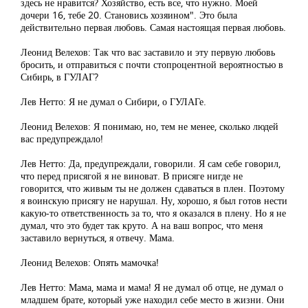
здесь не нравится? Хозяйство, есть все, что нужно. Моей
дочери 16, тебе 20. Становись хозяином". Это была
действительно первая любовь. Самая настоящая первая любовь.
Леонид Велехов: Так что вас заставило и эту первую любовь
бросить, и отправиться с почти стопроцентной вероятностью в
Сибирь, в ГУЛАГ?
Лев Нетто: Я не думал о Сибири, о ГУЛАГе.
Леонид Велехов: Я понимаю, но, тем не менее, сколько людей
вас предупреждало!
Лев Нетто: Да, предупреждали, говорили. Я сам себе говорил,
что перед присягой я не виноват. В присяге нигде не
говорится, что живым ты не должен сдаваться в плен. Поэтому
я воинскую присягу не нарушал. Ну, хорошо, я был готов нести
какую-то ответственность за то, что я оказался в плену. Но я не
думал, что это будет так круто. А на ваш вопрос, что меня
заставило вернуться, я отвечу. Мама.
Леонид Велехов: Опять мамочка!
Лев Нетто: Мама, мама и мама! Я не думал об отце, не думал о
младшем брате, который уже находил себе место в жизни. Они