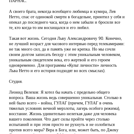
ПАРНАС.
А своего брата, некогда всеобщего любимца и кумира, Лев
Нетто, спас от одинокой смерти в богадельне, приютил у себя и
опекал до последнего часа, когда о нем забыли и бросили все
те, кто когда-то им восхищался и его любил.
Такая вот жизнь. Сегодня Льву Александровичу 90. Конечно,
не лучший возраст для часового интервью перед телекамерами:
не так много сил, да и память уже не крепка. Но мы сочли
своим долгом записать беседу с этим уникальным человеком,
уникальным свидетелем века, его жертвой и его героем
одновременно. Для программы «Культ личности» личность
Льва Нетто и его история подходят во всех смыслах).
Студия.
Леонид Велехов: Я хотел бы начать с предельно общего
вопроса. Ваша жизнь ведь совершенно уникальная. Столько в
ней было всего – война, ГУЛАГ (причем, ГУЛАГ в очень
тяжелых условиях вечной мерзлоты, лагерь особого режима),
восстание. Жизнь удивительно нелегкая даже для человека
вашего поколения. Что дает силы пройти через столько
испытаний и при этом просто не рухнуть и не озлобиться
против всего мира? Вера в Бога, или, может быть, по Джеку