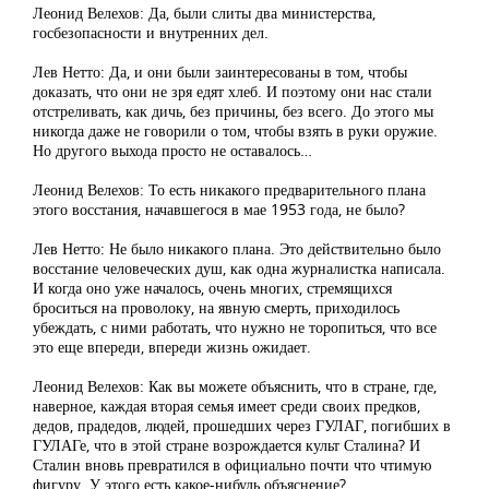
Леонид Велехов: Да, были слиты два министерства,
госбезопасности и внутренних дел.
Лев Нетто: Да, и они были заинтересованы в том, чтобы
доказать, что они не зря едят хлеб. И поэтому они нас стали
отстреливать, как дичь, без причины, без всего. До этого мы
никогда даже не говорили о том, чтобы взять в руки оружие.
Но другого выхода просто не оставалось…
Леонид Велехов: То есть никакого предварительного плана
этого восстания, начавшегося в мае 1953 года, не было?
Лев Нетто: Не было никакого плана. Это действительно было
восстание человеческих душ, как одна журналистка написала.
И когда оно уже началось, очень многих, стремящихся
броситься на проволоку, на явную смерть, приходилось
убеждать, с ними работать, что нужно не торопиться, что все
это еще впереди, впереди жизнь ожидает.
Леонид Велехов: Как вы можете объяснить, что в стране, где,
наверное, каждая вторая семья имеет среди своих предков,
дедов, прадедов, людей, прошедших через ГУЛАГ, погибших в
ГУЛАГе, что в этой стране возрождается культ Сталина? И
Сталин вновь превратился в официально почти что чтимую
фигуру. У этого есть какое-нибудь объяснение?