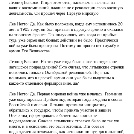
Леонид Велехов: И при этом отец, насколько я вычитал из
ваших воспоминаний, начинал не с революции свою военную
деятельность. Он прошел через Первую мировую.
Лев Нетто: Да. Как было положено, когда ему исполнилось 20
лет, в 1905 году, он был призван в царскую армию и оказался
на японском фронте. Так получилось, что, когда он прибыл
туда, уже серьезных боевых действий не было. Практически
война уже была проиграна. Поэтому он просто нес службу в
армии Его Величества.
Леонид Велехов: Но это уже тогда было какое-то отдельное,
латышское подразделение? Я-то считал, что латышские стрелки
появились только с Октябрьской революцией. Но, я так
понимаю, что в царской армии они уже были выделены в
какое-то отдельное формирование, да?
Лев Нетто: Да. Первая мировая война уже началась. Германия
уже оккупировала Прибалтику, которая тогда входила в состав
Российской империи. Латыши проявили инициативу:
обратились к государю, чтобы принять участие в защите
Отечества, сформировать собственные воинские
подразделения. Сначала латышских стрелков было не так уж
много, и в основном, это были эстонцы. Эти боевые
подразделения отличались, как историки пишут, дисциплиной,