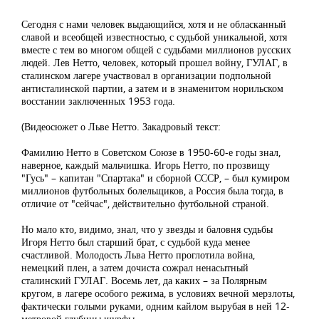
Сегодня с нами человек выдающийся, хотя и не обласканный
славой и всеобщей известностью, с судьбой уникальной, хотя
вместе с тем во многом общей с судьбами миллионов русских
людей. Лев Нетто, человек, который прошел войну, ГУЛАГ, в
сталинском лагере участвовал в организации подпольной
антисталинской партии, а затем и в знаменитом норильском
восстании заключенных 1953 года.
(Видеосюжет о Льве Нетто. Закадровый текст:
Фамилию Нетто в Советском Союзе в 1950-60-е годы знал,
наверное, каждый мальчишка. Игорь Нетто, по прозвищу
"Гусь" – капитан "Спартака" и сборной СССР, – был кумиром
миллионов футбольных болельщиков, а Россия была тогда, в
отличие от "сейчас", действительно футбольной страной.
Но мало кто, видимо, знал, что у звезды и баловня судьбы
Игоря Нетто был старший брат, с судьбой куда менее
счастливой. Молодость Льва Нетто проглотила война,
немецкий плен, а затем дочиста сожрал ненасытный
сталинский ГУЛАГ. Восемь лет, да каких – за Полярным
кругом, в лагере особого режима, в условиях вечной мерзлоты,
фактически голыми руками, одним кайлом вырубая в ней 12-
метровой глубины шурфы…