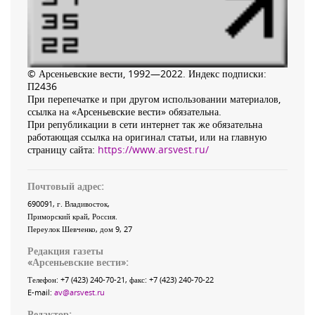
© Арсеньевские вести, 1992—2022. Индекс подписки:
П2436
При перепечатке и при другом использовании материалов,
ссылка на «Арсеньевские вести» обязательна.
При републикации в сети интернет так же обязательна
работающая ссылка на оригинал статьи, или на главную
страницу сайта:
https://www.arsvest.ru/
Почтовый адрес:
690091
, г.
Владивосток
,
Приморский край
,
Россия
.
Переулок Шевченко
, дом 9, 27
Редакция газеты
«
Арсеньевские вести
»:
Телефон:
+7 (423) 240-70-21
, факс:
+7 (423) 240-70-22
E-mail:
av@arsvest.ru
Редактор: