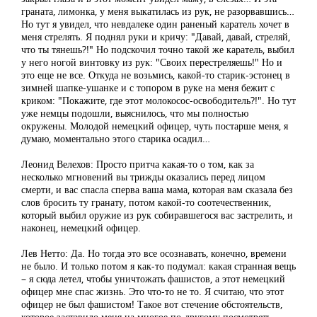
граната, лимонка, у меня выкатилась из рук, не разорвавшись…
Но тут я увидел, что невдалеке один раненый каратель хочет в
меня стрелять. Я поднял руки и кричу: "Давай, давай, стреляй,
что ты тянешь?!" Но подскочил точно такой же каратель, выбил
у него ногой винтовку из рук: "Своих перестреляешь!" Но и
это еще не все. Откуда не возьмись, какой-то старик-эстонец в
зимней шапке-ушанке и с топором в руке на меня бежит с
криком: "Покажите, где этот молокосос-освободитель?!". Но тут
уже немцы подошли, выяснилось, что мы полностью
окружены. Молодой немецкий офицер, чуть постарше меня, я
думаю, моментально этого старика осадил…
Леонид Велехов: Просто притча какая-то о том, как за
несколько мгновений вы трижды оказались перед лицом
смерти, и вас спасла сперва ваша мама, которая вам сказала без
слов бросить ту гранату, потом какой-то соотечественник,
который выбил оружие из рук собиравшегося вас застрелить, и
наконец, немецкий офицер.
Лев Нетто: Да. Но тогда это все осознавать, конечно, времени
не было. И только потом я как-то подумал: какая странная вещь
– я сюда летел, чтобы уничтожать фашистов, а этот немецкий
офицер мне спас жизнь. Это что-то не то. Я считаю, что этот
офицер не был фашистом! Такое вот стечение обстоятельств,
которое заставило меня на многое по-другому посмотреть…