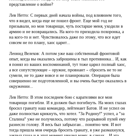
представление о войне?
Лев Нетто: С первых дней начала войны, под влиянием того,
что я видел, когда еще не пошел фронт. Еще мой год не
призывали, но мои товарищи, чуть постарше меня, уходили в
армию и не возвращались. На кого-то приходила похоронка, а
на кого-то и нет. Чувствовалось даже по этому, что все идет
совсем не по плану, хаос царит…
Леонид Велехов: А потом уже ваш собственный фронтовой
опыт, когда вы оказались заброшены в тыл противника… И, как
я понял из ваших воспоминаний, тут тоже царил полный хаос,
а все сопутствующее – оружие, провиант – сбросить не то не
сумели, не то даже вовсе и не планировали. Операция была
совершенно не подготовленной, и вы очень быстро оказались в
окружении…
Лев Нетто: В этом последнем бою с карателями все мои
товарищи погибли. И я должен был погибнуть. На моих глазах
бросил гранату наш командир, лейтенант Батов. И не успел он
даже полностью крикнуть, что хотел. "За Родину!" успел, а "за
Сталина" уже не получилось, потому что разрывной пулей ему
разнесло голову. Я весь был забрызган… понятно чем. И вот
тогда пришла моя очередь бросить гранату, я уже размахнулся,
закрыл глаза и в этот момент увидел маму, в слезах… И эта