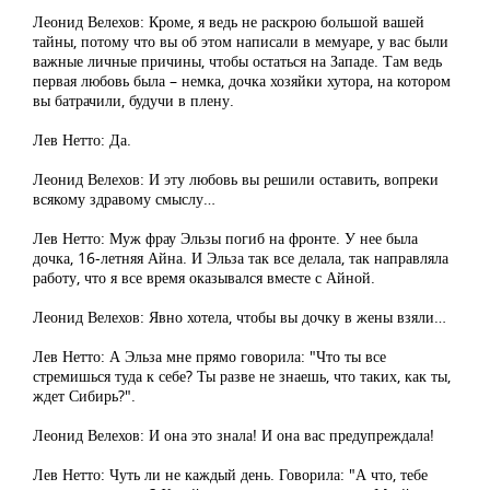
Леонид Велехов: Кроме, я ведь не раскрою большой вашей
тайны, потому что вы об этом написали в мемуаре, у вас были
важные личные причины, чтобы остаться на Западе. Там ведь
первая любовь была – немка, дочка хозяйки хутора, на котором
вы батрачили, будучи в плену.
Лев Нетто: Да.
Леонид Велехов: И эту любовь вы решили оставить, вопреки
всякому здравому смыслу…
Лев Нетто: Муж фрау Эльзы погиб на фронте. У нее была
дочка, 16-летняя Айна. И Эльза так все делала, так направляла
работу, что я все время оказывался вместе с Айной.
Леонид Велехов: Явно хотела, чтобы вы дочку в жены взяли…
Лев Нетто: А Эльза мне прямо говорила: "Что ты все
стремишься туда к себе? Ты разве не знаешь, что таких, как ты,
ждет Сибирь?".
Леонид Велехов: И она это знала! И она вас предупреждала!
Лев Нетто: Чуть ли не каждый день. Говорила: "А что, тебе