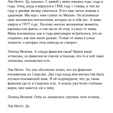
Лев Нетто: Да, конечно. С мамой у меня связаны годы, годы и
годы. Отец, когда я вернулся в 1956 году с Севера, в том же
году в декабре месяце скончался. Я его еще застал живым и
здоровым. Мы еще с ним гуляли по Москве. Он вспоминал
свои московские впечатления, которые он в себе нес. А мама
умерла в 1977 году. Поэтому многие жизненные моменты,
картины или факты, в том числе об отце, я узнал от мамы.
Мама вспоминала, как в годы революции встретились, кто их
соединил, как они жили дальше. Только от мамы я узнал
тонкости, о которых отец никогда не говорил.
Леонид Велехов: А откуда фамилия такая? Корни ваши
эстонские, но фамилия не совсем эстонская, что-то в ней такое
латинское, итальянское есть.
Лев Нетто: Это уже абсолютно точно, что эта фамилия
итальянская, из Сицилии. Два года назад моя внучка там была,
изучала итальянский язык. И ей подтвердили, что, да, такая
фамилия где-то в Сицилии есть. А искать уже более глубокие
корни, мне кажется, ни к чему.
Леонид Велехов: Отец из латышских стрелков, хотя эстонец...
Лев Нетто: Да.