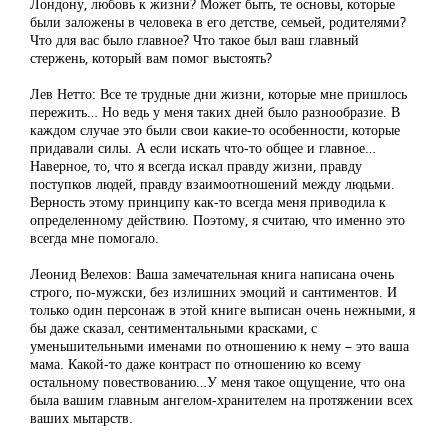
Лондону, любовь к жизни? Может быть, те основы, которые
были заложены в человека в его детстве, семьей, родителями?
Что для вас было главное? Что такое был ваш главный
стержень, который вам помог выстоять?
Лев Нетто: Все те трудные дни жизни, которые мне пришлось
пережить… Но ведь у меня таких дней было разнообразие. В
каждом случае это были свои какие-то особенности, которые
придавали силы. А если искать что-то общее и главное…
Наверное, то, что я всегда искал правду жизни, правду
поступков людей, правду взаимоотношений между людьми.
Верность этому принципу как-то всегда меня приводила к
определенному действию. Поэтому, я считаю, что именно это
всегда мне помогало.
Леонид Велехов: Ваша замечательная книга написана очень
строго, по-мужски, без излишних эмоций и сантиментов. И
только один персонаж в этой книге выписан очень нежными, я
бы даже сказал, сентиментальными красками, с
уменьшительными именами по отношению к нему – это ваша
мама. Какой-то даже контраст по отношению ко всему
остальному повествованию…У меня такое ощущение, что она
была вашим главным ангелом-хранителем на протяжении всех
ваших мытарств.