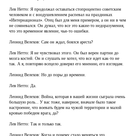
Лев Нетто: Я продолжал оставаться стопроцентно советским
человеком и с воодушевлением распевал на праздниках
«Интернационал». Отец был для меня примером, а он ни в чем
не сомневался. Он думал, что все это какие-то недоразумения,
что это временное явление, чьи-то ошибки.
Леонид Велехов: Сам он ждал, боялся ареста?
Лев Нетто: Я не чувствовал этого. Он был верен партии до
мозга костей. Он и слушать не хотел, что все идет как-то не
так. А я, повторяю всецело доверял его мнению, его взглядам.
Леонид Велехов: Но до поры до времени.
Лев Нетто: Да.
Леонид Велехов: Война, которая в вашей жизни сыграла очень
большую роль… У вас тоже, наверное, вначале было такое
настроение, что воевать будем на чужой территории и малой
кровью победим врага, да?
Лев Нетто: Так и только так.
Леонид Велехов: Когда и почему стало меняться это