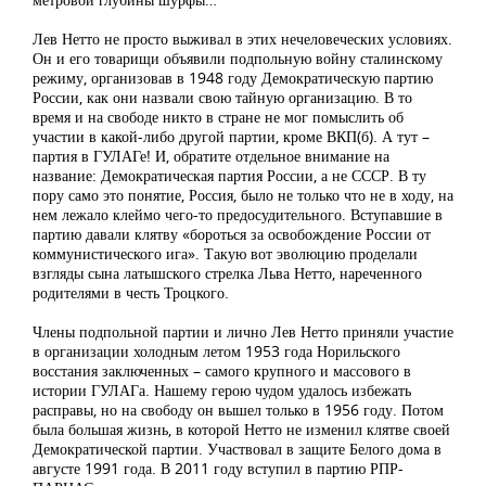
Лев Нетто не просто выживал в этих нечеловеческих условиях.
Он и его товарищи объявили подпольную войну сталинскому
режиму, организовав в 1948 году Демократическую партию
России, как они назвали свою тайную организацию. В то
время и на свободе никто в стране не мог помыслить об
участии в какой-либо другой партии, кроме ВКП(б). А тут –
партия в ГУЛАГе! И, обратите отдельное внимание на
название: Демократическая партия России, а не СССР. В ту
пору само это понятие, Россия, было не только что не в ходу, на
нем лежало клеймо чего-то предосудительного. Вступавшие в
партию давали клятву «бороться за освобождение России от
коммунистического ига». Такую вот эволюцию проделали
взгляды сына латышского стрелка Льва Нетто, нареченного
родителями в честь Троцкого.
Члены подпольной партии и лично Лев Нетто приняли участие
в организации холодным летом 1953 года Норильского
восстания заключенных – самого крупного и массового в
истории ГУЛАГа. Нашему герою чудом удалось избежать
расправы, но на свободу он вышел только в 1956 году. Потом
была большая жизнь, в которой Нетто не изменил клятве своей
Демократической партии. Участвовал в защите Белого дома в
августе 1991 года. В 2011 году вступил в партию РПР-