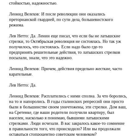
стойкостью, надежностью.
Леонид Велехов: И после революции они оказались
преторианской гвардией, по сути дела, большевистского
режима.
Лев Нетто: Да. Ленин еще писал, что если бы не латышские
стрелки, то Октябрьская революция не состоялась. Но так уж
получилось, что состоялась. Если надо было где-то
предпринять решительные действия, то латышских стрелков
посылали, знали, что это надежно.
Леонид Велехов: Причем, действия предельно жесткие, часто
карательные.
Лев Нетто: Да.
Леонид Велехов: Расплатились с ними сполна. За что боролись,
на то и напоролись. В годы сталинских репрессий они просто
были в большинстве своем уничтожены, эти стрелки. Дом ваш,
на Сретенке, где ваши родители получили квартиру, был
населен, насколько я понимаю, бывшими латышскими
стрелками. Люди исчезали. В вас закралось какое-то сомнение
в правильности того, что происходило? Или вы продолжали
оставаться стопроцентно советским человеком?