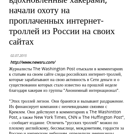
начали охоту на
проплаченных интернет-
троллей из России на своих
сайтах
02.07.2015
http://www.newsru.com/
Журналисты The Washington Post отыскали в комментариях
к статьям на своем сайте следы российских интернет-троллей,
которые зарабатывают на свою активность в Сети деньги и о
существовании которых стало известно на прошлой неделе
благодаря хакерам из группы "Анонимный интернационал".
"Этих троллей легион. Они бранятся и вызывают раздражение.
Их финансирует компания с неочевидными связями с
Кремлем. Они действуют в комментариях к The Washintton
Post, а также New York Times, CNN и The Huffington Post",
- сообщает издание. Отличить "русских троллей" можно по
плохому английскому, бессмыслице, междометиям, гордости за
Россию и имперским амбициям, определили американцы.