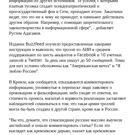
информацию из других источников. Те усилия, с которыми
платная тусовка создает псевдопатриотический и
прогосударственный фон в Сети, пропадают втуне. Заказчики
видят, что это ни к чему не приводит, и начинают действовать
другим образом. Например, с помощью запретительного
законотворчества в информационной сфере", - добавляет
Рустем Адагамов.
Издание Buzzfeed изучило предоставленные хакерами
инструкции и выяснило, что тролли из АИИ в среднем
поддерживают по шесть аккаунтов в Facebook и 10 учетных
записей в Twitter. За день они пишут до 50 сообщений. Темы
для них условно обозначены как "Американская мечта" и "Я
люблю Россию".
В Кремле, как сообщается, отказываются комментировать
информацию, упомянутые в переписке люди заявляют о
провокациях и фальсификациях либо уходят от ответов, но
стоимость проекта, масштаб и корявость реализации заставляют
наблюдателей сомневаться в том, что такая армия троллей
могла бы быть создана в другой стране, кроме как в России.
"Вы что, думаете, что сумасшедшие русские массово выучили
английский и пошли комментировать статьи? Если это
выглядит как кремлевское дерьмо, пахнет как кремлевское