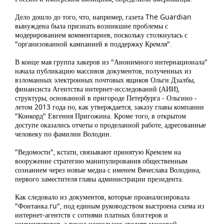
Дело дошло до того, что, например, газета The Guardian
вынуждена была признать возникшие проблемы с
модерированием комментариев, поскольку столкнулась с
"организованной кампанией в поддержку Кремля".
В конце мая группа хакеров из "Анонимного интернационала"
начала публикацию массивов документов, полученных из
взломанных электронных почтовых ящиков Ольги Дзалбы,
финансиста Агентства интернет-исследований (АИИ),
структуры, основанной в пригороде Петербурга - Ольгино -
летом 2013 года по, как утверждается, заказу главы компании
"Конкорд" Евгения Пригожина. Кроме того, в открытом
доступе оказались отчеты о проделанной работе, адресованные
человеку по фамилии Володин.
"Ведомости", кстати, связывают принятую Кремлем на
вооружение стратегию манипулирования общественным
сознанием через новые медиа с именем Вячеслава Володина,
первого заместителя главы администрации президента.
Как следовало из документов, которые проанализировала
"Фонтанка.ru", под единым руководством выстроена схема из
интернет-агентств с сотнями платных блоггеров и
комментаторов, а также нескольких средств массовой