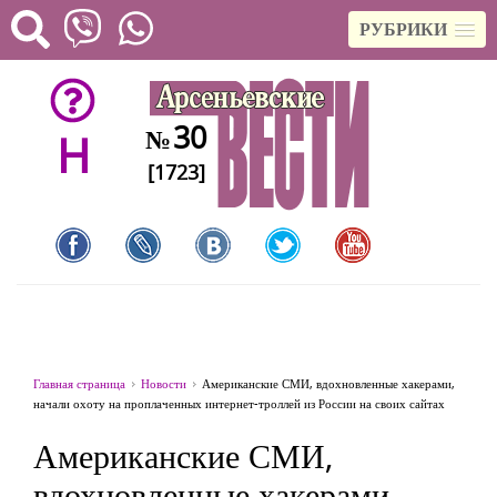
РУБРИКИ
30
№
H
[1723]
Главная страница
Новости
Американские СМИ, вдохновленные хакерами,
начали охоту на проплаченных интернет-троллей из России на своих сайтах
Американские СМИ,
вдохновленные хакерами,