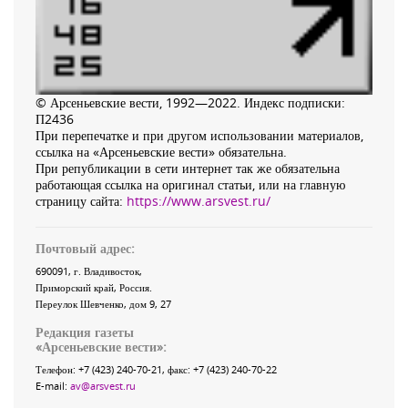
© Арсеньевские вести, 1992—2022. Индекс подписки:
П2436
При перепечатке и при другом использовании материалов,
ссылка на «Арсеньевские вести» обязательна.
При републикации в сети интернет так же обязательна
работающая ссылка на оригинал статьи, или на главную
страницу сайта:
https://www.arsvest.ru/
Почтовый адрес:
690091
, г.
Владивосток
,
Приморский край
,
Россия
.
Переулок Шевченко
, дом 9, 27
Редакция газеты
«
Арсеньевские вести
»:
Телефон:
+7 (423) 240-70-21
, факс:
+7 (423) 240-70-22
E-mail:
av@arsvest.ru