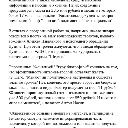
информации в России и Украине. На их содержание
предусмотрена смета на 33,5 млн рублей в месяц, из которых
более 17 млн - наличными. Финансовые документы пестрят
пометками "не оф." - по всей видимости, " не официально".
В отчетах о проделанной работе за, например, начало января,
говорится о постах на тему волгоградских терактов, пьяного
вождения Алексея Навального и новогоднего обращения
Путина. При этом тролли жалуются, что, выводя обращение
Путина в топ Twitter, им пришлось конкурировать с
хэштегами про сериал "Шерлок".
Опрошенные "Фонтанкой" "гуру блогосферы" сошлись на том,
что эффективность интернет-троллей оставляет желать
лучшего. "Меняют ли политические настроения в обществе
платные тролли? Нет, конечно, это просто воровство бюджета
заказчика в чистом виде. Блоггер получает за пост 11 рублей
80 копеек, промежуточный счет выставляется за тот же пост
уже 800 рублей, заказчик оплачивает 850 рублей. И ничего в
мире не меняется", - полагает Антон Носик.
"Общественное сознание меняет не интернет, а телевидение.
Телевизор смотрит наименее информированная часть
населения, у которой нет возможности или желания получать