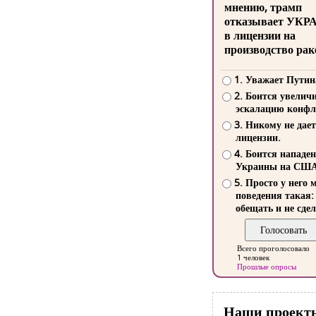
мнению, трамп
отказывает УКР
в лицензии на
производство рак
1. Уважает Путин
2. Боится увелич
эскалацию конфл
3. Никому не дает
лицензии.
4. Боится нападе
Украины на СШ
5. Просто у него 
поведения такая:
обещать и не сдел
Всего проголосовало
1 человек
Прошлые опросы
Наши проект