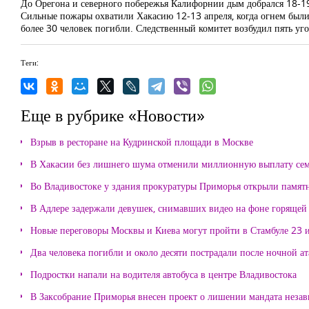
До Орегона и северного побережья Калифорнии дым добрался 18-19
Сильные пожары охватили Хакасию 12-13 апреля, когда огнем были
более 30 человек погибли. Следственный комитет возбудил пять уг
Теги:
Еще в рубрике «Новости»
Взрыв в ресторане на Кудринской площади в Москве
В Хакасии без лишнего шума отменили миллионную выплату се
Во Владивостоке у здания прокуратуры Приморья открыли памя
В Адлере задержали девушек, снимавших видео на фоне горящей
Новые переговоры Москвы и Киева могут пройти в Стамбуле 23 
Два человека погибли и около десяти пострадали после ночной а
Подростки напали на водителя автобуса в центре Владивостока
В Заксобрание Приморья внесен проект о лишении мандата неза