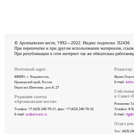
© Арсеньевские вести, 1992—2022. Индекс подписки: П2436
При перепечатке и при другом использовании материалов, ссылка
При републикации в сети интернет так же обязательна работающа
Почтовый адрес:
Редактор:
690091
, г.
Владивосток
,
Ирина Георги
Приморский край
,
Россия
.
E-mail:
edito
Переулок Шевченко
, дом 9, 27
Собственн
в Санкт-П
Редакция газеты
«
Арсеньевские вести
»:
Романенко Та
Телефон:
+7 (423) 240-70-21
, факс:
+7 (423) 240-70-22
Телефон: 8-9
E-mail:
av@arsvest.ru
E-mail:
rtg@
Отдел ре
Тел.: (423) 2