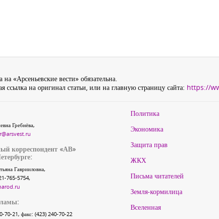
 на «Арсеньевские вести» обязательна.
я ссылка на оригинал статьи, или на главную страницу сайта:
https://w
Политика
евна Гребнёва,
Экономика
r@arsvest.ru
Защита прав
ый корреспондент «АВ»
етербурге:
ЖКХ
тьяна Гаврииловна,
Письма читателей
21-765-5754,
narod.ru
Земля-кормилица
кламы:
Вселенная
40-70-21, факс: (423) 240-70-22