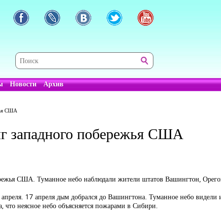
ы
Новости
Архив
жья США
иг западного побережья США
ережья США. Туманное небо наблюдали жители штатов Вашингтон, Орегон
преля. 17 апреля дым добрался до Вашингтона. Туманное небо видели и 
, что неясное небо объясняется пожарами в Сибири.