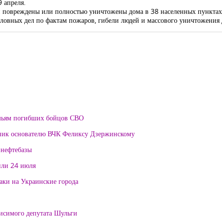
 апреля.
 повреждены или полностью уничтожены дома в 38 населенных пунктах. 
оловных дел по фактам пожаров, гибели людей и массового уничтожения
мьям погибших бойцов СВО
тник основателю ВЧК Феликсу Дзержинскому
 нефтебазы
или 24 июля
таки на Украинские города
висимого депутата Шульги