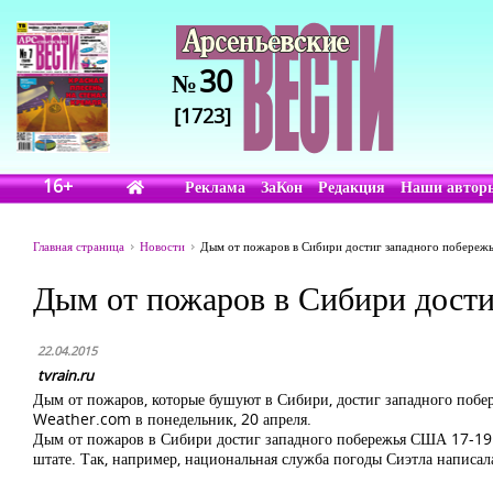
30
№
[1723]
16+
Реклама
ЗаКон
Редакция
Наши автор
Главная страница
Новости
Дым от пожаров в Сибири достиг западного побере
Дым от пожаров в Сибири дост
22.04.2015
tvrain.ru
Дым от пожаров, которые бушуют в Сибири, достиг западного поб
Weather.com в понедельник, 20 апреля.
Дым от пожаров в Сибири достиг западного побережья США 17-19 а
штате. Так, например, национальная служба погоды Сиэтла написала